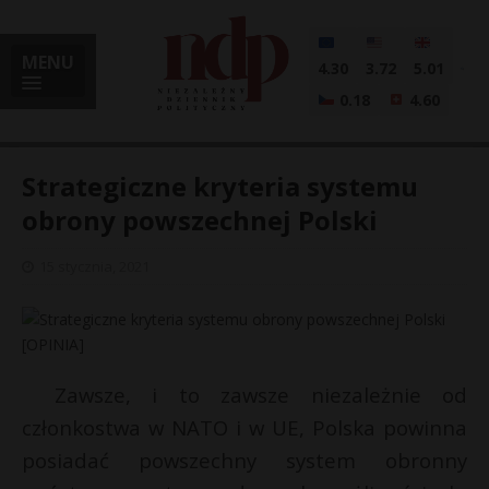
MENU
4.30
3.72
5.01
0.18
4.60
Strategiczne kryteria systemu
obrony powszechnej Polski
i
15 stycznia, 2021
l
Zawsze, i to zawsze niezależnie od
członkostwa w NATO i w UE, Polska powinna
posiadać powszechny system obronny