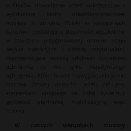
t
polityków; dowodzone przez wykształcone i
r
wyszkolone kadry dowódczo-sztabowe
myślące o obronie Polski w kategoriach
s
państwa; posiadające doskonale wyszkolone
s
w zawczasu przygotowanej obronie kraju
wojska operacyjne i obrony terytorialnej;
reprezentujące wysoką zdolność systemów
uzbrojenia (a nie tylko pojedynczego
uzbrojenia, które nawet najwyższej klasy nie
stanowi żadnej wartości, jeżeli nie jest
elementem spójnego ze sobą systemu);
gotowość alarmową, mobilizacyjną oraz
bojową.
W naszych warunkach musimy