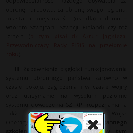
odpowiedzialności każdego obywatela za
obronę narodowa, za obronę swego regionu,
miasta, i miejscowości (osiedla) i domu –
wzorem Szwajcarii, Szwecji, Finlandii czy też
Izraela (
o tym pisał dr Artur Jagnieża,
Przewodniczący Rady FIBiS na przełomie
roku
).
III. Zapewnienie ciągłości funkcjonowania
systemu obronnego państwa zarówno w
czasie pokoju, zagrożenia i w czasie wojny
oraz utrzymanie na wysokim poziomie
systemu dowodzenia SZ RP, rozpoznania, a
także gotowości alarmowej Wojsk
Operacyjnych i WOT;
nieustannego
szkolenia Wojsk Operacyjnych, w tym