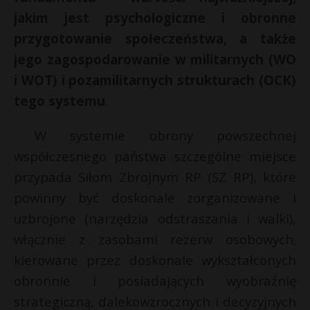
jakim jest psychologiczne i obronne
P
przygotowanie społeczeństwa, a także
jego zagospodarowanie w militarnych (WO
i WOT) i pozamilitarnych strukturach (OCK)
E
tego systemu
.
s
s
i
W systemie obrony powszechnej
l
współczesnego państwa szczególne miejsce
przypada Siłom Zbrojnym RP (SZ RP), które
powinny być doskonale zorganizowane i
uzbrojone (narzędzia odstraszania i walki),
włącznie z zasobami rezerw osobowych;
s
kierowane przez doskonale wykształconych
s
obronnie i posiadających wyobraźnię
strategiczną, dalekowzrocznych i decyzyjnych