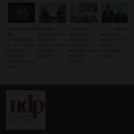
Nowe obowiązki
Finlandia i
Tajemnicze
Czy Mateusz
dla
bezpieczeństwo:
zniknięcie
Morawiecki
przedsiębiorcó
wsparcie
Eugeniusza
wróci do PiS?
w w ramach
Ukrainy a własne
Kotwickiego: Co
Wyniki
Krajowego
priorytety
wydarzyło się w
najnowszego
Systemu
obronne
paryskim
sondażu
Cyberbezpiecze
metrze?
ństwa