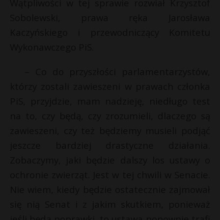
t
Wątpliwości w tej sprawie rozwiał Krzysztof
Sobolewski, prawa ręka Jarosława
r
Kaczyńskiego i przewodniczący Komitetu
Wykonawczego PiS.
s
s
– Co do przyszłości parlamentarzystów,
którzy zostali zawieszeni w prawach członka
PiS, przyjdzie, mam nadzieję, niedługo test
na to, czy będą, czy zrozumieli, dlaczego są
zawieszeni, czy też będziemy musieli podjąć
jeszcze bardziej drastyczne działania.
Zobaczymy, jaki będzie dalszy los ustawy o
ochronie zwierząt. Jest w tej chwili w Senacie.
Nie wiem, kiedy będzie ostatecznie zajmował
się nią Senat i z jakim skutkiem, ponieważ
jeśli będą poprawki, to ustawa ponownie trafi