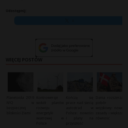
Udostępnij:
X
WIĘCEJ POSTÓW
Planetoida 2019
Kontrowersje
Kończą się
Dania rozszerza
NY2 w
wokół planów
prace nad siecią
pobór
bezpiecznej
rozwoju
autostrad w
wojskowy: nowe
bliskości Ziemi
energetyki
Polsce: nowości
zasady i większa
wiatrowej w
i plany na
równość
Polsce
przyszłość