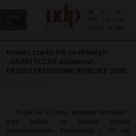
MENU
4.30
3.73
5.02
0.18
4.60
Koniec rządu PiS za chwilę?!
„DRASTYCZNE działania”.
PRZEDTERMINOWE WYBORY 2020
i
6 października, 2020
l
To już nie są żarty. Jarosław Kaczyński i
jego ludzie są bardzo mocno
zdeterminowani. Buntownicy z PiS nie