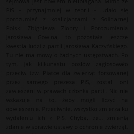
sejmowa jest bowiem nieubłagana. Mimo że
P
PiS – przynajmniej w teorii – udało się
porozumieć z koalicjantami z Solidarnej
Polski Zbigniewa Ziobry i Porozumienia
*
Jarosława Gowina, to pozostała jeszcze
E
kwestia ludzi z partii Jarosława Kaczyńskiego.
Tu nie ma mowy o żadnych ustępstwach. Po
i
l
tym, jak kilkunastu posłów zagłosowało
przeciw tzw. Piątce dla zwierząt forsowanej
t
przez samego prezesa PiS, zostali oni
zawieszeni w prawach członka partii. Nic nie
s
s
wskazuje na to, żeby mogli liczyć na
odwieszenie. Przeciwnie, wszystko zmierza ku
wydaleniu ich z PiS. Chyba, że… zmienią
zdanie w sprawie ustawy o ochronie zwierząt.