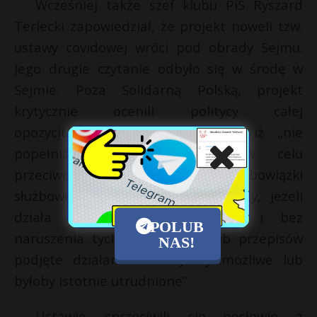
Wcześniej także szef klubu PiS Ryszard
Terlecki zapowiedział, że projekt noweli tzw.
ustawy covidowej wróci pod obrady Sejmu.
Jego drugie czytanie odbyło się w środę w
Sejmie. Poza Solidarną Polską, projekt
krytycznie ocenili politycy całej
opozycji.Projekt zawiera przepis, iż „nie
popełnia przestępstwa, kto w celu
przeciwdziałania COVID-19 narusza obowiązki
służbowe lub obowiązujące przepisy, jeżeli
działa w interesie społecznym i bez
POLUB
naruszenia tych obowiązków lub przepisów
NAS!
podjęte działanie nie byłoby możliwe lub
byłoby istotnie utrudnione”.
Ustawie sprzeciwili się posłowie z