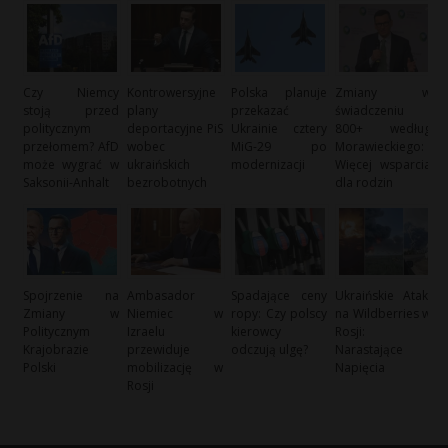
Czy Niemcy
Kontrowersyjne
Polska planuje
Zmiany w
stoją przed
plany
przekazać
świadczeniu
politycznym
deportacyjne PiS
Ukrainie cztery
800+ według
przełomem? AfD
wobec
MiG-29 po
Morawieckiego:
może wygrać w
ukraińskich
modernizacji
Więcej wsparcia
Saksonii-Anhalt
bezrobotnych
dla rodzin
Spojrzenie na
Ambasador
Spadające ceny
Ukraińskie Ataki
Zmiany w
Niemiec w
ropy: Czy polscy
na Wildberries w
Politycznym
Izraelu
kierowcy
Rosji:
Krajobrazie
przewiduje
odczują ulgę?
Narastające
Polski
mobilizację w
Napięcia
Rosji