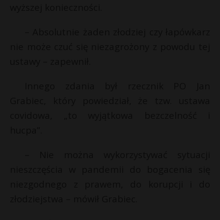
t
wyższej konieczności.
r
– Absolutnie żaden złodziej czy łapówkarz
nie może czuć się niezagrożony z powodu tej
s
s
ustawy – zapewnił.
Innego zdania był rzecznik PO Jan
Grabiec, który powiedział, że tzw. ustawa
covidowa, „to wyjątkowa bezczelność i
hucpa”.
– Nie można wykorzystywać sytuacji
nieszczęścia w pandemii do bogacenia się
niezgodnego z prawem, do korupcji i do
złodziejstwa – mówił Grabiec.