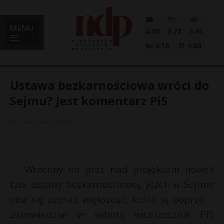
MENU
4.30
3.72
5.01
0.18
4.60
Ustawa bezkarnościowa wróci do
Sejmu? Jest komentarz PiS
i
19 września, 2020
l
Wrócimy do prac nad projektem noweli
tzw. ustawy bezkarnościowej, jeżeli w Sejmie
uda się zebrać większość, która ją poprze –
zapowiedział w sobotę wicerzecznik PiS