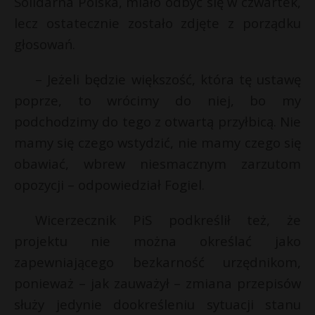
Solidarna Polska, miało odbyć się w czwartek,
P
lecz ostatecznie zostało zdjęte z porządku
głosowań.
– Jeżeli będzie większość, która tę ustawę
E
poprze, to wrócimy do niej, bo my
podchodzimy do tego z otwartą przyłbicą. Nie
i
mamy się czego wstydzić, nie mamy czego się
l
obawiać, wbrew niesmacznym zarzutom
opozycji – odpowiedział Fogiel.
Wicerzecznik PiS podkreślił też, że
projektu nie można określać jako
zapewniającego bezkarność urzędnikom,
ponieważ – jak zauważył – zmiana przepisów
służy jedynie dookreśleniu sytuacji stanu