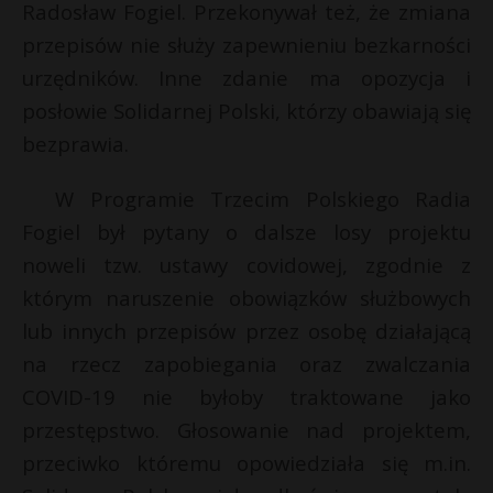
Radosław Fogiel. Przekonywał też, że zmiana
przepisów nie służy zapewnieniu bezkarności
urzędników. Inne zdanie ma opozycja i
posłowie Solidarnej Polski, którzy obawiają się
bezprawia.
W Programie Trzecim Polskiego Radia
Fogiel był pytany o dalsze losy projektu
noweli tzw. ustawy covidowej, zgodnie z
którym naruszenie obowiązków służbowych
lub innych przepisów przez osobę działającą
r
na rzecz zapobiegania oraz zwalczania
*
E
COVID-19 nie byłoby traktowane jako
przestępstwo. Głosowanie nad projektem,
i
przeciwko któremu opowiedziała się m.in.
l