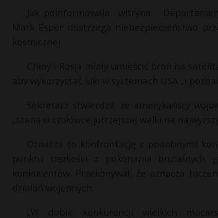
Jak poinformowała witryna Departament
Mark Esper dostrzega niebezpieczeństwo prz
kosmicznej.
Chiny i Rosja miały umieścić broń na satel
aby wykorzystać luki w systemach USA „i pozbaw
Sekretarz stwierdził, że amerykańscy wojown
„staną w czołówce jutrzejszej walki na najwyżs
Oznacza to konfrontację z podobnymi konk
punktu ciężkości z pokonania brutalnych g
konkurentów. Przekonywał, że oznacza toczeni
działań wojennych.
„W dobie konkurencji wielkich moca