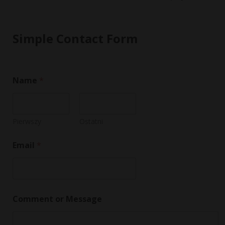
Simple Contact Form
Name
*
Pierwszy
Ostatni
o
Email
*
r
N
a
m
e
M
Comment or Message
e
s
s