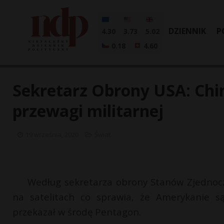
DZIENNIK
P
4.30
3.73
5.02
0.18
4.60
Sekretarz Obrony USA: Chin
przewagi militarnej
19 września, 2020
Świat
Według sekretarza obrony Stanów Zjednocz
na satelitach co sprawia, że Amerykanie s
przekazał w środę Pentagon.