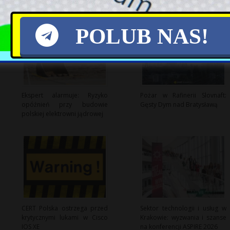
POLUB NAS!
Ekspert alarmuje: Ryzyko
Pożar w Rafinerii Slovnaft:
opóźnień przy budowie
Gęsty Dym nad Bratysławą
polskiej elektrowni jądrowej
CERT Polska ostrzega przed
Sektor technologii i usług w
krytycznymi lukami w Cisco
Krakowie: wyzwania i szanse
IOS XE
na konferencji ASPIRE 2026