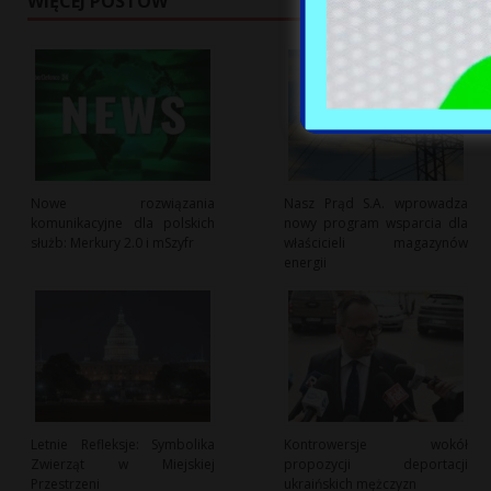
WIĘCEJ POSTÓW
Nowe rozwiązania
Nasz Prąd S.A. wprowadza
komunikacyjne dla polskich
nowy program wsparcia dla
służb: Merkury 2.0 i mSzyfr
właścicieli magazynów
energii
Letnie Refleksje: Symbolika
Kontrowersje wokół
Zwierząt w Miejskiej
propozycji deportacji
Przestrzeni
ukraińskich mężczyzn