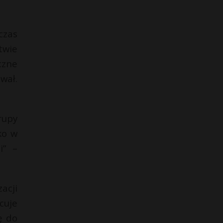
czas
twie
czne
wał.
rupy
ko w
i” –
acji
cuje
ę do