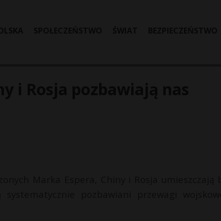
OLSKA
SPOŁECZEŃSTWO
ŚWIAT
BEZPIECZEŃSTWO
y i Rosja pozbawiają nas
onych Marka Espera, Chiny i Rosja umieszczają 
ą systematycznie pozbawiani przewagi wojskow