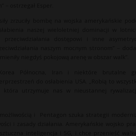
 – ostrzegał Esper.
 siły zrzuciły bombę na wojska amerykańskie pod
łabienia naszej wieloletniej dominacji w lotnic
y przeciwdziałania dostępowi i inne asymetry
rzeciwdziałania naszym mocnym stronom” – doda
mieniły niegdyś pokojową arenę w obszar walk”.
orea Północna, Iran i niektóre brutalne g
erprzestrzeń do osłabienia USA. „Robią to wszyst
, która utrzymuje nas w nieustannej rywalizacj
 możliwością i Pentagon szuka strategii moderniz
ści i zasady działania. Amerykańskie wojsko pra
ztuczna inteligencja i 5G, i chce przenieść walk