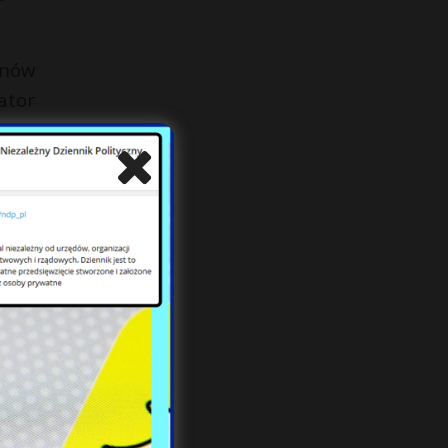
anów
ator
per.