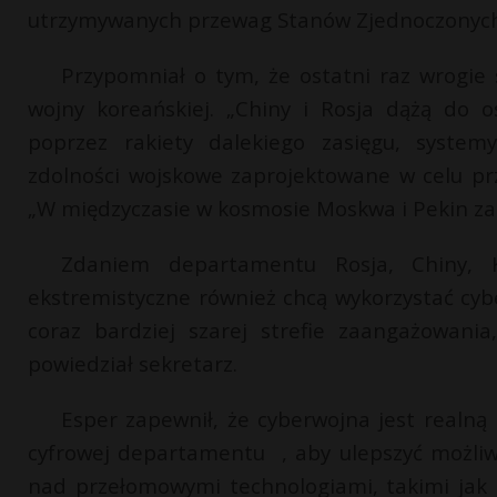
utrzymywanych przewag Stanów Zjednoczonych”
Przypomniał o tym, że ostatni raz wrogie
wojny koreańskiej. „Chiny i Rosja dążą do os
poprzez rakiety dalekiego zasięgu, system
zdolności wojskowe zaprojektowane w celu p
„W międzyczasie w kosmosie Moskwa i Pekin za
Zdaniem departamentu Rosja, Chiny, K
ekstremistyczne również chcą wykorzystać cyb
coraz bardziej szarej strefie zaangażowania
powiedział sekretarz.
Esper zapewnił, że cyberwojna jest realną
cyfrowej departamentu , aby ulepszyć możliwo
nad przełomowymi technologiami, takimi jak s