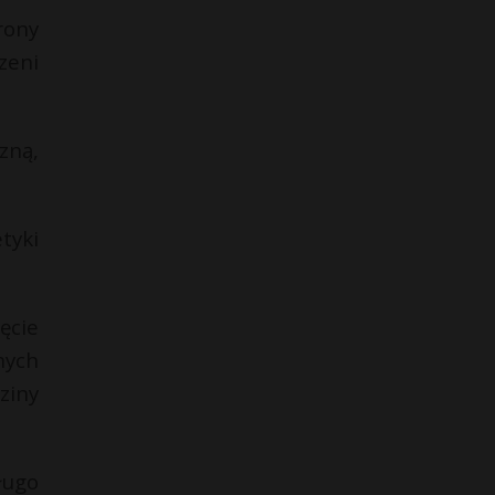
rony
zeni
zną,
tyki
ęcie
nych
ziny
ługo