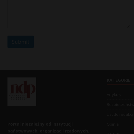
a
g
e
Submit
KATEGORIE
Artykuły
Bezpieczeńst
List do redakcji
Portal niezależny od instytucji
Opinia
państwowych, organizacji rządowych.
Polska