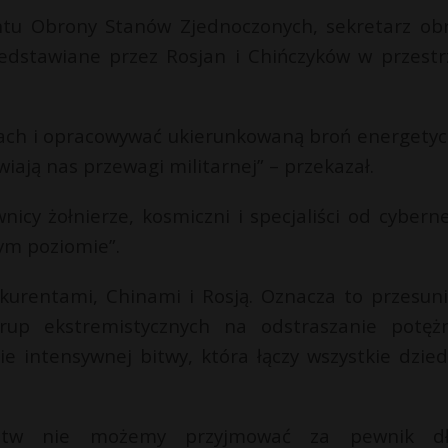
u Obrony Stanów Zjednoczonych, sekretarz ob
edstawiane przez Rosjan i Chińczyków w przestr
itach i opracowywać ukierunkowaną broń energetyc
iają nas przewagi militarnej” – przekazał.
icy żołnierze, kosmiczni i specjaliści od cyberne
zym poziomie”.
urentami, Chinami i Rosją. Oznacza to przesuni
rup ekstremistycznych na odstraszanie potęż
e intensywnej bitwy, która łączy wszystkie dzied
rstw nie możemy przyjmować za pewnik d