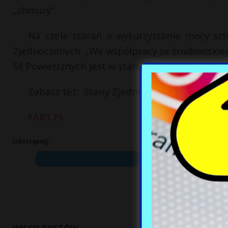
„chmury”.
Na czele starań o wykorzystanie mocy sztu
Zjednoczonych. „We współpracy ze środowiski
Sił Powietrznych jest w stanie szybko prototyp
Zobacz też: Stany Zjednoczone wycofają kilk
FAKT.PL
Udostępnij: