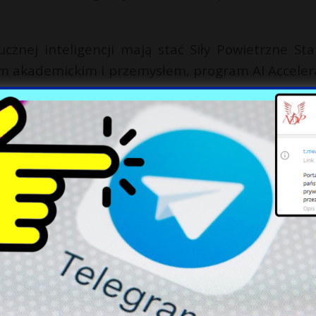
cznej inteligencji mają stać Siły Powietrzne St
em akademickim i przemysłem, program AI Acceler
ować najnowocześniejsze innowacje” – zaznaczył Es
a tysięcy żołnierzy z Afganistanu i Iraku
X