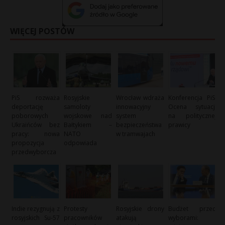
WIĘCEJ POSTÓW
PiS rozważa
Rosyjskie
Wrocław wdraża
Konferencja PiS:
deportację
samoloty
innowacyjny
Ocena sytuacji
poborowych
wojskowe nad
system
na politycznej
Ukraińców bez
Bałtykiem –
bezpieczeństwa
prawicy
pracy: nowa
NATO
w tramwajach
propozycja
odpowiada
przedwyborcza
Indie rezygnują z
Protesty
Rosyjskie drony
Budżet przed
rosyjskich Su-57
pracowników
atakują
wyborami: