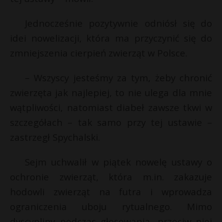
Jednocześnie pozytywnie odniósł się do
idei nowelizacji, która ma przyczynić się do
zmniejszenia cierpień zwierząt w Polsce.
– Wszyscy jesteśmy za tym, żeby chronić
zwierzęta jak najlepiej, to nie ulega dla mnie
wątpliwości, natomiast diabeł zawsze tkwi w
szczegółach – tak samo przy tej ustawie –
zastrzegł Spychalski.
Sejm uchwalił w piątek nowelę ustawy o
ochronie zwierząt, która m.in. zakazuje
hodowli zwierząt na futra i wprowadza
ograniczenia uboju rytualnego. Mimo
dyscypliny podczas głosowania, przeciw niej