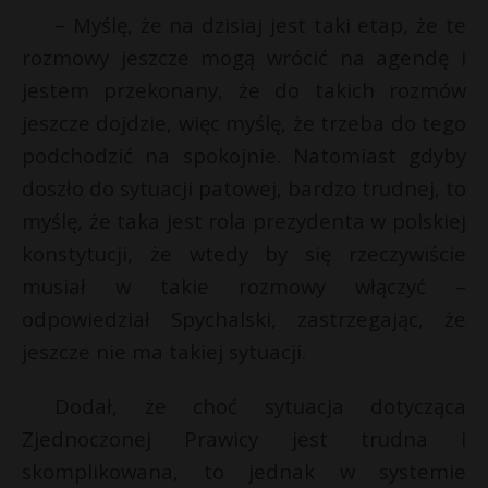
– Myślę, że na dzisiaj jest taki etap, że te
P
rozmowy jeszcze mogą wrócić na agendę i
jestem przekonany, że do takich rozmów
jeszcze dojdzie, więc myślę, że trzeba do tego
E
E
podchodzić na spokojnie. Natomiast gdyby
doszło do sytuacji patowej, bardzo trudnej, to
i
i
l
myślę, że taka jest rola prezydenta w polskiej
l
konstytucji, że wtedy by się rzeczywiście
musiał w takie rozmowy włączyć –
odpowiedział Spychalski, zastrzegając, że
*
jeszcze nie ma takiej sytuacji.
Dodał, że choć sytuacja dotycząca
Zjednoczonej Prawicy jest trudna i
skomplikowana, to jednak w systemie