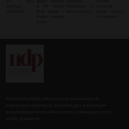
na rzecz
służby zdrowia
niemiecki
minister
własnych
w DR Konga:
frachtowiec na
Domański
myśliwców
Brak wypłat i
Morzu Czarnym
wobec obietnic
trudne warunki
podatkowych
pracy
Portal niezależny od instytucji państwowych,
organizacji rządowych. Dziennik jest prywatnym
przedsiębiorstwem utworzonym i założonym przez
osoby prywatne.