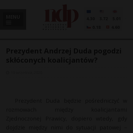
MENU
4.30
3.72
5.01
0.18
4.60
Prezydent Andrzej Duda pogodzi
skłóconych koalicjantów?
i
19 września, 2020
l
Prezydent Duda będzie pośredniczyć w
rozmowach między koalicjantami
Zjednoczonej Prawicy, dopiero wtedy, gdy
dojdzie między nimi do sytuacji patowej –