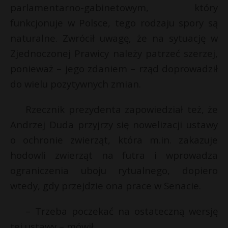
t
parlamentarno-gabinetowym, który
r
funkcjonuje w Polsce, tego rodzaju spory są
naturalne. Zwrócił uwagę, że na sytuację w
s
Zjednoczonej Prawicy należy patrzeć szerzej,
s
ponieważ – jego zdaniem – rząd doprowadził
do wielu pozytywnych zmian.
Rzecznik prezydenta zapowiedział też, że
Andrzej Duda przyjrzy się nowelizacji ustawy
o ochronie zwierząt, która m.in. zakazuje
hodowli zwierząt na futra i wprowadza
ograniczenia uboju rytualnego, dopiero
wtedy, gdy przejdzie ona prace w Senacie.
– Trzeba poczekać na ostateczną wersję
tej ustawy – mówił.