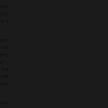
onie
AC).
ne z
ntem
 lub
znej
u” –
” ma
rzed
ków,
skim