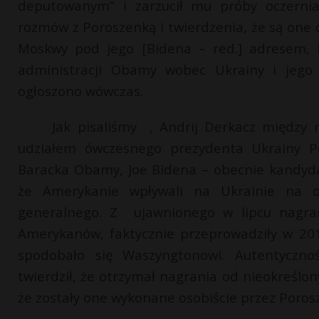
deputowanym” i zarzucił mu próby oczernia
rozmów z Poroszenką i twierdzenia, że są one 
Moskwy pod jego [Bidena – red.] adresem, k
administracji Obamy wobec Ukrainy i jego p
ogłoszono wówczas.
Jak pisaliśmy , Andrij Derkacz między 
udziałem ówczesnego prezydenta Ukrainy Pe
Baracka Obamy, Joe Bidena – obecnie kandyd
że Amerykanie wpływali na Ukrainie na o
generalnego. Z ujawnionego w lipcu nagra
Amerykanów, faktycznie przeprowadziły w 201
spodobało się Waszyngtonowi. Autentyczno
twierdził, że otrzymał nagrania od nieokreślon
że zostały one wykonane osobiście przez Poros