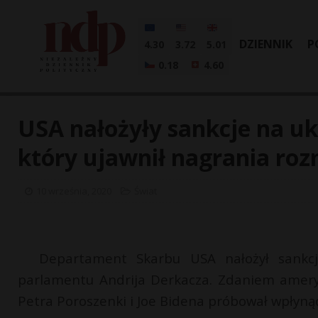
DZIENNIK
P
4.30
3.72
5.01
0.18
4.60
USA nałożyły sankcje na u
który ujawnił nagrania ro
10 września, 2020
Świat
Departament Skarbu USA nałożył sankcj
parlamentu Andrija Derkacza. Zdaniem amery
Petra Poroszenki i Joe Bidena próbował wpłyn