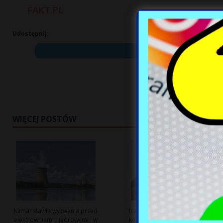
FAKT.PL
Udostępnij:
WIĘCEJ POSTÓW
Klimat stawia wyzwania przed
Iran ostrzega przed eskalacją
elektrowniami jądrowymi w
konfliktu na Bliskim