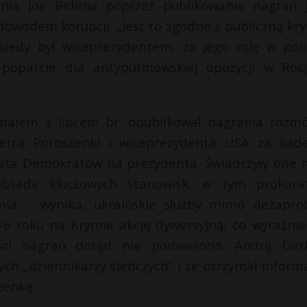
nia Joe Bidena poprzez publikowanie nagrań 
dowodem korupcji. „Jest to zgodne z publiczną kry
iedy był wiceprezydentem, za jego rolę w poli
oparcie dla antyputinowskiej opozycji w Rosj
majem a lipcem br. opublikował nagrania rozm
tra Poroszenki i wiceprezydenta USA za kade
ata Demokratów na prezydenta. Świadczyły one m
bsadę kluczowych stanowisk, w tym prokura
nia wynika, ukraińskie służby mimo dezapro
6 roku na Krymie akcję dywersyjną, co wyraźnie
ści nagrań dotąd nie podważono. Andrij Der
ych „dziennikarzy śledczych” i że otrzymał informa
zenkę.