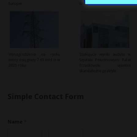
Europie
Wschodzie
Wynagrodzenia na rynku
Szokujące wyniki audytu w
mocy osiągnęły 7,61 mld zł w
Szpitalu Południowym: Rafał
2025 roku
Trzaskowski ujawnia
skandaliczne praktyki
Simple Contact Form
Name
*