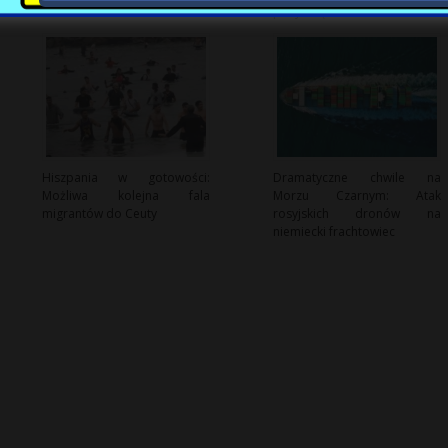
pożyczkę ofierze oszustwa
Hiszpania w gotowości:
Dramatyczne chwile na
Możliwa kolejna fala
Morzu Czarnym: Atak
migrantów do Ceuty
rosyjskich dronów na
niemiecki frachtowiec