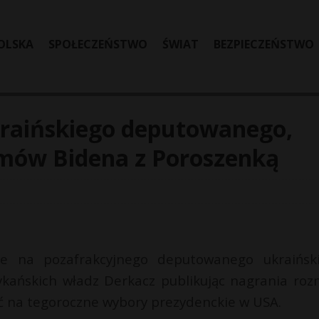
OLSKA
SPOŁECZEŃSTWO
ŚWIAT
BEZPIECZEŃSTWO
kraińskiego deputowanego,
zmów Bidena z Poroszenką
e na pozafrakcyjnego deputowanego ukraińsk
kańskich władz Derkacz publikując nagrania ro
ąć na tegoroczne wybory prezydenckie w USA.