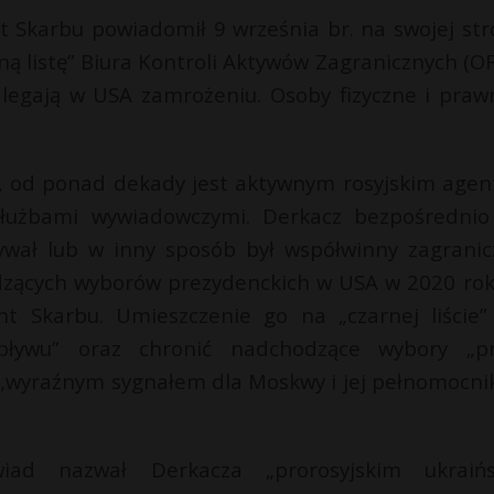
 Skarbu powiadomił 9 września br. na swojej str
 listę” Biura Kontroli Aktywów Zagranicznych (OF
odlegają w USA zamrożeniu. Osoby fizyczne i praw
u, od ponad dekady jest aktywnym rosyjskim age
 służbami wywiadowczymi. Derkacz bezpośrednio
ywał lub w inny sposób był współwinny zagranic
dzących wyborów prezydenckich w USA w 2020 rok
t Skarbu. Umieszczenie go na „czarnej liście
wpływu” oraz chronić nadchodzące wybory „p
o „wyraźnym sygnałem dla Moskwy i jej pełnomocni
iad nazwał Derkacza „prorosyjskim ukraiń