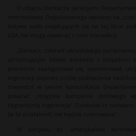
O objęciu Derkacza sankcjami Departament
internetowej. Deputowanego wpisano na „czarną
Aktywa osób znajdujących się na tej liście p
USA nie mogą zawierać z nimi transakcji.
„Derkacz, członek ukraińskiego parlament
utrzymującym bliskie kontakty z rosyjskimi
pośrednio zaangażował się, sponsorował, ukr
ingerencji poprzez próbę podważenia nadcho
stwierdził w swoim komunikacie Departamen
pokazać „rosyjskie kampanie złośliwego 
zagraniczną ingerencją”. Działanie to nazwan
że ta działalność nie będzie tolerowana”.
W sierpniu br. amerykański kontrwyw