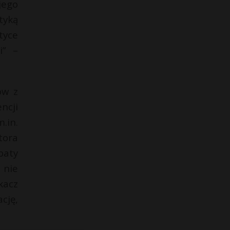
jego
tyką
tyce
i” –
ów z
ncji
.in.
tora
baty
 nie
kacz
cję,