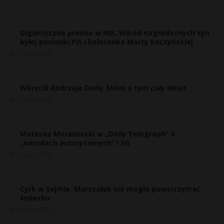
Gigantyczne premie w NIK. Wśród nagrodzonych syn
byłej posłanki PiS i koleżanka Marty Kaczyńskiej
16 lipca, 2020
Wkręcili Andrzeja Dudę. Mówi o tym cały świat
16 lipca, 2020
Mateusz Morawiecki w „Daily Telegraph” o
„narodach autorytarnych” i 5G
16 lipca, 2020
Cyrk w Sejmie. Marszałek nie mogła powstrzymać
śmiechu
16 lipca, 2020