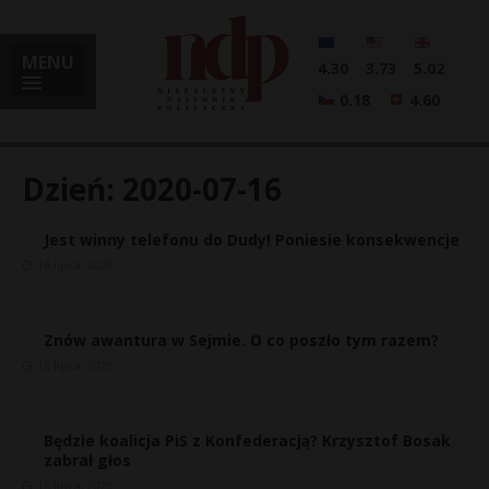
MENU
4.30
3.73
5.02
0.18
4.60
Dzień:
2020-07-16
Jest winny telefonu do Dudy! Poniesie konsekwencje
i
16 lipca, 2020
Znów awantura w Sejmie. O co poszło tym razem?
l
16 lipca, 2020
Będzie koalicja PiS z Konfederacją? Krzysztof Bosak
zabrał głos
16 lipca, 2020