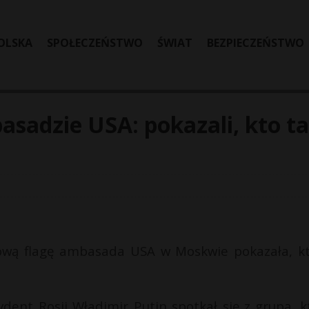
OLSKA
SPOŁECZEŃSTWO
ŚWIAT
BEZPIECZEŃSTWO
asadzie USA: pokazali, kto t
zową flagę ambasada USA w Moskwie pokazała, k
ydent Rosji Władimir Putin spotkał się z grupą, k