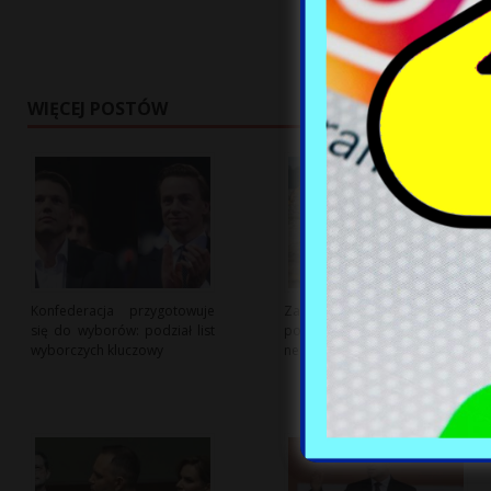
WIĘCEJ POSTÓW
Konfederacja przygotowuje
Zamieszanie wokół budowy
się do wyborów: podział list
polskiej elektrowni jądrowej:
wyborczych kluczowy
negocjacje trwają