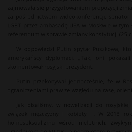
zajmowała się przygotowaniem propozycji zmian
za pośrednictwem wideokonferencji, senator A
LGBT przez ambasadę USA w Moskwie w tym sa
referendum w sprawie zmiany konstytucji (25 c
W odpowiedzi Putin spytał Puszkowa, kto
amerykańscy dyplomaci. „Tak, oni pokazal
skomentował rosyjski prezydent.
Putin przekonywał jednocześnie, że w Rosj
ograniczeniami praw ze względu na rasę, orienta
Jak pisaliśmy, w nowelizacji do rosyjski
związek mężczyzny i kobiety . W 2013 rok
homoseksualizmu wśród nieletnich. Zwykły
urzędnikom do 50 tys., a podmiotom prawnym – 