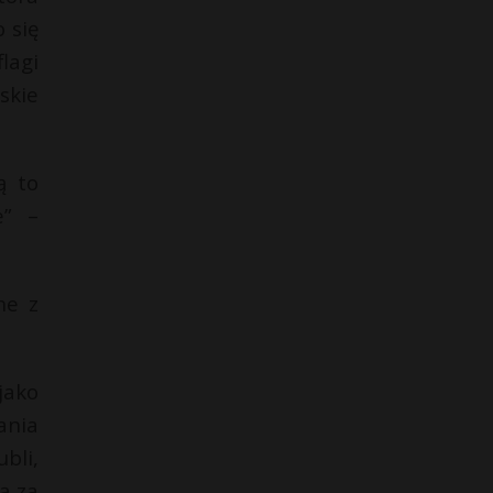
 się
lagi
skie
ą to
e” –
ne z
jako
ania
bli,
ą za