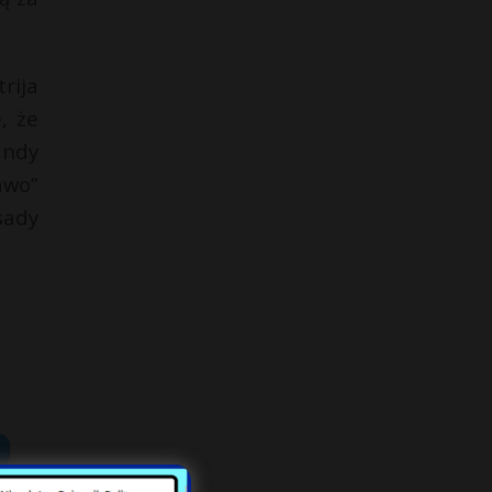
rija
, że
andy
awo”
sady