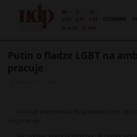
DZIENNIK
P
4.30
3.73
5.02
0.18
4.61
Putin o fladze LGBT na amb
pracuje
3 lipca, 2020
Świat
Według prezydenta Rosji wywieszając tęc
niej pracuje.
Jak podaje agencja Interfax, w piątek prez