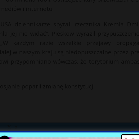
mediów i internetu.
SA dziennikarze spytali rzecznika Kremla Dmit
a jej nie widać”. Pieskow wyraził przypuszczenie
 „W każdym razie wszelkie przejawy propag
 dalej w naszym kraju są niedopuszczalne przez pr
kowowi przypomniano wówczas, że terytorium amba
sjanie poparli zmianę konstytucji
X