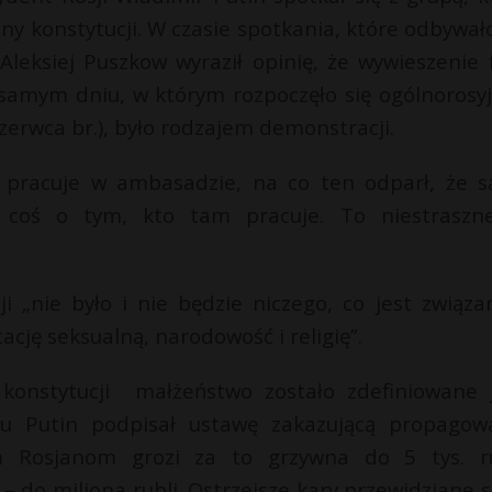
y konstytucji. W czasie spotkania, które odbywało
leksiej Puszkow wyraził opinię, że wywieszenie f
mym dniu, w którym rozpoczęło się ogólnorosyj
zerwca br.), było rodzajem demonstracji.
 pracuje w ambasadzie, na co ten odparł, że s
i coś o tym, kto tam pracuje. To niestraszn
i „nie było i nie będzie niczego, co jest związa
cję seksualną, narodowość i religię”.
ej konstytucji małżeństwo zostało zdefiniowane 
u Putin podpisał ustawę zakazującą propagow
m Rosjanom grozi za to grzywna do 5 tys. ru
do miliona rubli. Ostrzejsze kary przewidziane s