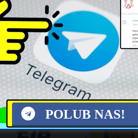
HANNA KRAMER: Kryzys
Wzmocniona współpraca
demograficzny w Polsce:
wywiadowcza USA i Ukrainy
zagrożenie egzystencjalne
poprawia sytuację na froncie
dla narodu i imperatyw
natychmiastowych działań
POLUB NAS!
pro-natalistycznych