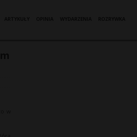
ARTYKUŁY
OPINIA
WYDARZENIA
ROZRYWKA
am
to w
tóra