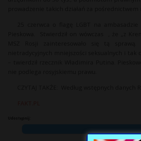
prowadzenie takich działań za pośrednictwem 
25 czerwca o flagę LGBT na ambasadzie U
Pieskowa. Stwierdził on wówczas , że „z Kreml
MSZ Rosji zainteresowało się tą sprawą.
nietradycyjnych mniejszości seksualnych i tak
– twierdził rzecznik Władimira Putina. Pies
nie podlega rosyjskiemu prawu.
CZYTAJ TAKŻE: Według wstępnych danych Ro
FAKT.PL
Udostępnij: