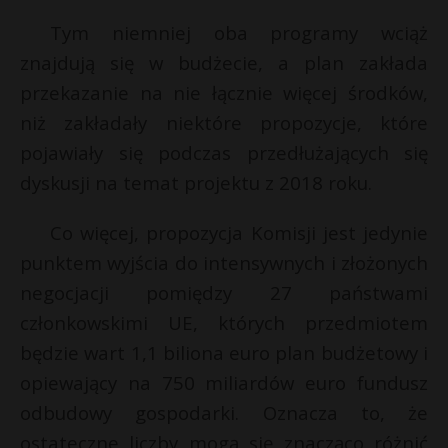
P
Tym niemniej oba programy wciąż
znajdują się w budżecie, a plan zakłada
przekazanie na nie łącznie więcej środków,
niż zakładały niektóre propozycje, które
E
r
pojawiały się podczas przedłużających się
dyskusji na temat projektu z 2018 roku.
i
l
Co więcej, propozycja Komisji jest jedynie
punktem wyjścia do intensywnych i złożonych
negocjacji pomiędzy 27 państwami
członkowskimi UE, których przedmiotem
będzie wart 1,1 biliona euro plan budżetowy i
opiewający na 750 miliardów euro fundusz
odbudowy gospodarki. Oznacza to, że
ostateczne liczby mogą się znacząco różnić