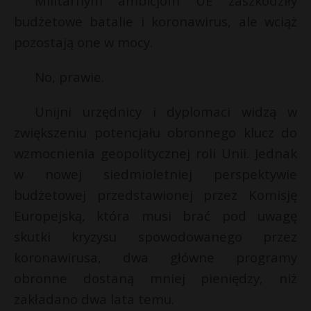
Militarnym ambicjom UE zaszkodziły
budżetowe batalie i koronawirus, ale wciąż
pozostają one w mocy.
No, prawie.
Unijni urzędnicy i dyplomaci widzą w
zwiększeniu potencjału obronnego klucz do
wzmocnienia geopolitycznej roli Unii. Jednak
w nowej siedmioletniej perspektywie
budżetowej przedstawionej przez Komisję
Europejską, która musi brać pod uwagę
skutki kryzysu spowodowanego przez
koronawirusa, dwa główne programy
obronne dostaną mniej pieniędzy, niż
zakładano dwa lata temu.