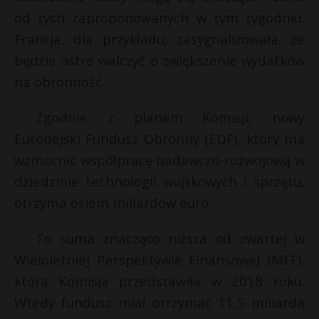
t
od tych zaproponowanych w tym tygodniu.
r
Francja, dla przykładu, zasygnalizowała, że
będzie ostro walczyć o zwiększenie wydatków
s
na obronność.
s
Zgodnie z planem Komisji, nowy
Europejski Fundusz Obronny (EDF), który ma
wzmocnić współpracę badawczo-rozwojową w
dziedzinie technologii wojskowych i sprzętu,
otrzyma osiem miliardów euro.
To suma znacząco niższa od zwartej w
Wieloletniej Perspektywie Finansowej (MFF),
którą Komisja przedstawiła w 2018 roku.
Wtedy fundusz miał otrzymać 11,5 miliarda