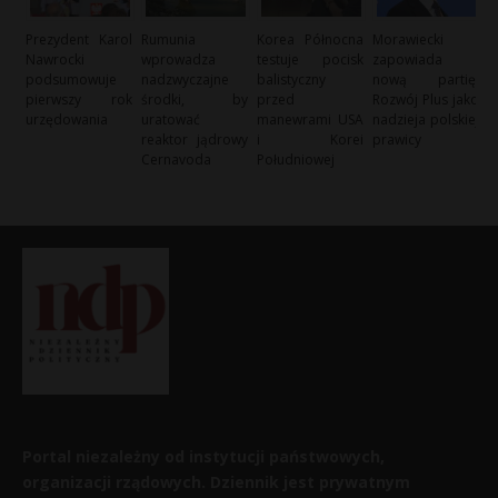
Prezydent Karol
Rumunia
Korea Północna
Morawiecki
Nawrocki
wprowadza
testuje pocisk
zapowiada
podsumowuje
nadzwyczajne
balistyczny
nową partię:
pierwszy rok
środki, by
przed
Rozwój Plus jako
urzędowania
uratować
manewrami USA
nadzieja polskiej
reaktor jądrowy
i Korei
prawicy
Cernavoda
Południowej
Portal niezależny od instytucji państwowych,
organizacji rządowych. Dziennik jest prywatnym