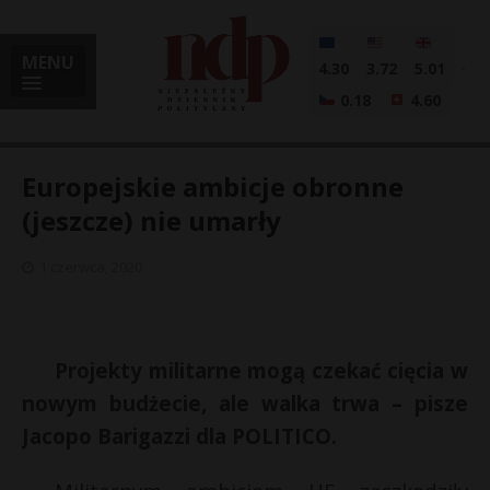
MENU
4.30
3.72
5.01
0.18
4.60
Europejskie ambicje obronne
(jeszcze) nie umarły
i
1 czerwca, 2020
l
Projekty militarne mogą czekać cięcia w
nowym budżecie, ale walka trwa – pisze
Jacopo Barigazzi dla POLITICO.