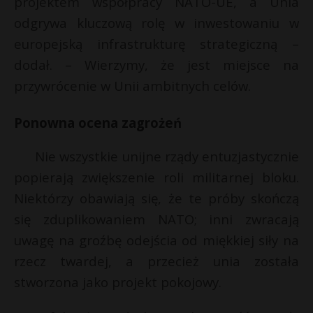
projektem współpracy NATO-UE, a Unia
odgrywa kluczową rolę w inwestowaniu w
europejską infrastrukturę strategiczną –
dodał. – Wierzymy, że jest miejsce na
przywrócenie w Unii ambitnych celów.
Ponowna ocena zagrożeń
Nie wszystkie unijne rządy entuzjastycznie
popierają zwiększenie roli militarnej bloku.
Niektórzy obawiają się, że te próby skończą
się zduplikowaniem NATO; inni zwracają
uwagę na groźbę odejścia od miękkiej siły na
rzecz twardej, a przecież unia została
stworzona jako projekt pokojowy.