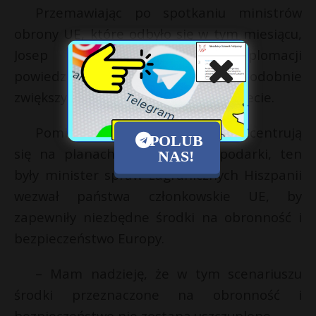
Przemawiając po spotkaniu ministrów
obrony UE, które odbyło się w tym miesiącu,
Josep Borrell, szef unijnej dyplomacji
powiedział, że pandemia prawdopodobnie
zwiększy poziom destabilizacji na świecie.
Pomimo że obecnie wszyscy koncentrują
POLUB
się na planach odbudowy gospodarki, ten
NAS!
były minister spraw zagranicznych Hiszpanii
wezwał państwa członkowskie UE, by
zapewniły niezbędne środki na obronność i
bezpieczeństwo Europy.
– Mam nadzieję, że w tym scenariuszu
środki przeznaczone na obronność i
bezpieczeństwo nie zostaną uszczuplone.