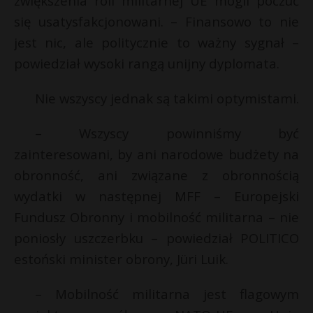
zwiększenia roli militarnej UE mogli poczuć
się usatysfakcjonowani. – Finansowo to nie
jest nic, ale politycznie to ważny sygnał –
powiedział wysoki rangą unijny dyplomata.
Nie wszyscy jednak są takimi optymistami.
– Wszyscy powinniśmy być
zainteresowani, by ani narodowe budżety na
obronność, ani związane z obronnością
wydatki w następnej MFF – Europejski
Fundusz Obronny i mobilność militarna – nie
poniosły uszczerbku – powiedział POLITICO
estoński minister obrony, Jüri Luik.
– Mobilność militarna jest flagowym