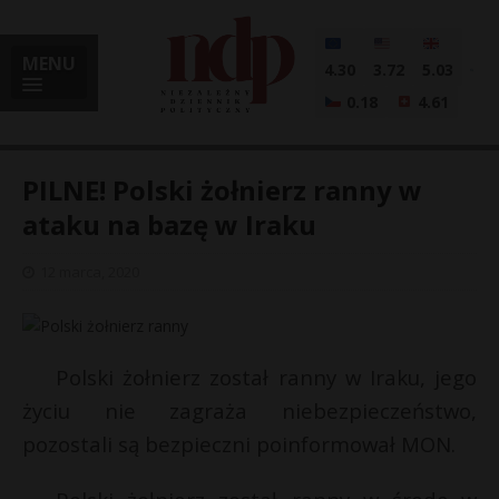
MENU
4.30
3.72
5.03
0.18
4.61
PILNE! Polski żołnierz ranny w
ataku na bazę w Iraku
i
12 marca, 2020
l
Polski żołnierz został ranny w Iraku, jego
życiu nie zagraża niebezpieczeństwo,
pozostali są bezpieczni poinformował MON.