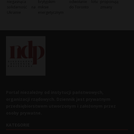
niegasnąca
brytyjskim
odwołanie lotu
proponują
solidarność na
miksie
do Toronto
zmiany
Ukrainie
energetycznym
Portal niezależny od instytucji państwowych,
organizacji rządowych. Dziennik jest prywatnym
przedsiębiorstwem utworzonym i założonym przez
osoby prywatne.
KATEGORIE