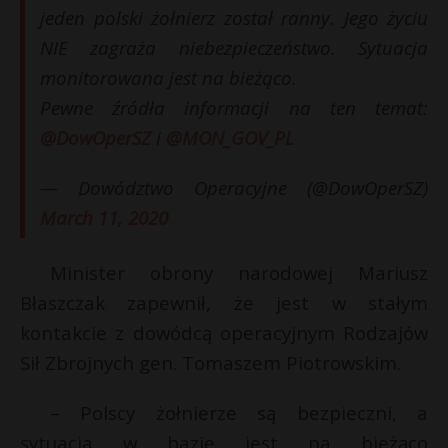
jeden polski żołnierz został ranny. Jego życiu
P
NIE zagraża niebezpieczeństwo. Sytuacja
monitorowana jest na bieżąco.
Pewne źródła informacji na ten temat:
E
@DowOperSZ
i
@MON_GOV_PL
r
— Dowództwo Operacyjne (@DowOperSZ)
i
s
l
s
March 11, 2020
Minister obrony narodowej Mariusz
Błaszczak zapewnił, że jest w stałym
s
kontakcie z dowódcą operacyjnym Rodzajów
s
Sił Zbrojnych gen. Tomaszem Piotrowskim.
– Polscy żołnierze są bezpieczni, a
sytuacja w bazie jest na bieżąco