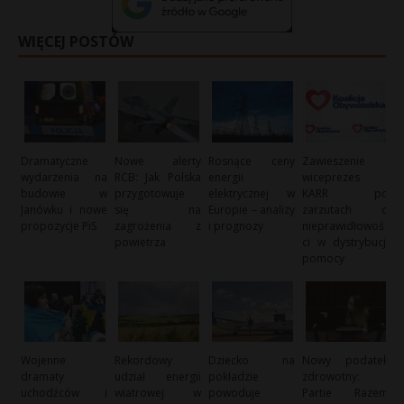
WIĘCEJ POSTÓW
Dramatyczne
Nowe alerty
Rosnące ceny
Zawieszenie
wydarzenia na
RCB: Jak Polska
energii
wiceprezes
budowie w
przygotowuje
elektrycznej w
KARR po
Janówku i nowe
się na
Europie – analizy
zarzutach o
propozycje PiS
zagrożenia z
i prognozy
nieprawidłowoś
powietrza
ci w dystrybucji
pomocy
Wojenne
Rekordowy
Dziecko na
Nowy podatek
dramaty
udział energii
pokładzie
zdrowotny:
uchodźców i
wiatrowej w
powoduje
Partie Razem