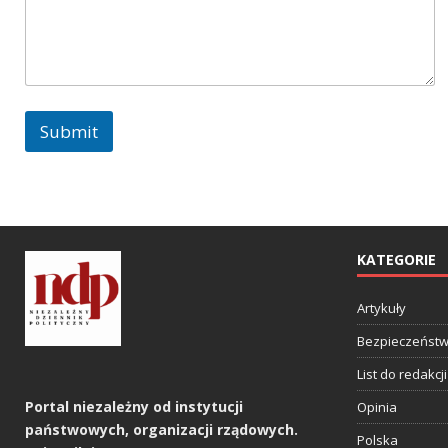
n
t
Submit
KATEGORIE
Artykuły
Bezpieczeńst
List do redakcji
Portal niezależny od instytucji
Opinia
państwowych, organizacji rządowych.
Polska