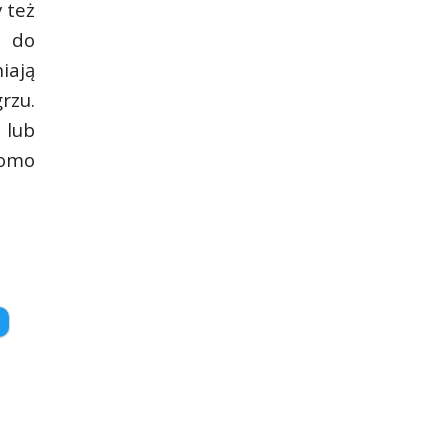
 też
e do
iają
rzu.
 lub
domo