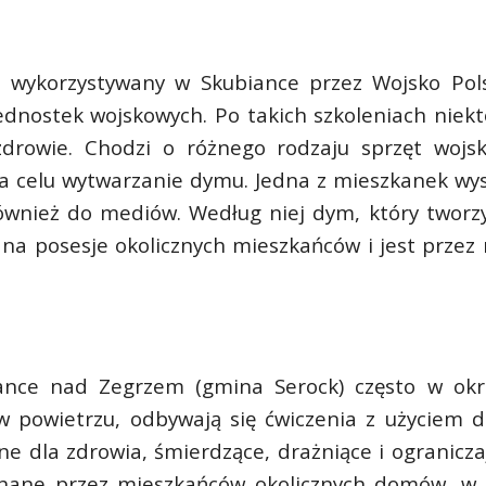
at wykorzystywany w Skubiance przez Wojsko Pols
ednostek wojskowych. Po takich szkoleniach niekt
zdrowie. Chodzi o różnego rodzaju sprzęt wojs
a celu wytwarzanie dymu. Jedna z mieszkanek wys
również do mediów. Według niej dym, który tworzy
 na posesje okolicznych mieszkańców i jest przez 
ance nad Zegrzem (gmina Serock) często w okr
 powietrzu, odbywają się ćwiczenia z użyciem d
ne dla zdrowia, śmierdzące, drażniące i ogranicza
chane przez mieszkańców okolicznych domów, w