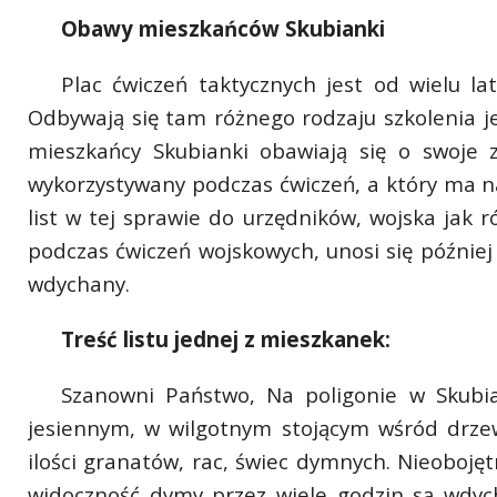
Obawy mieszkańców Skubianki
Plac ćwiczeń taktycznych jest od wielu l
Odbywają się tam różnego rodzaju szkolenia j
mieszkańcy Skubianki obawiają się o swoje 
wykorzystywany podczas ćwiczeń, a który ma n
list w tej sprawie do urzędników, wojska jak 
podczas ćwiczeń wojskowych, unosi się później
wdychany.
Treść listu jednej z mieszkanek:
Szanowni Państwo, Na poligonie w Skubi
jesiennym, w wilgotnym stojącym wśród drzew
ilości granatów, rac, świec dymnych. Nieobojęt
widoczność dymy przez wiele godzin są wdy