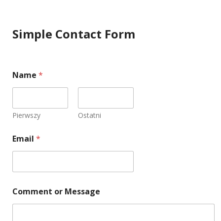
Simple Contact Form
Name
*
Pierwszy
Ostatni
*
Email
*
N
a
m
e
C
o
Comment or Message
m
m
e