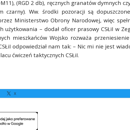
DM11), (RGD 2 db), ręcznych granatów dymnych czy
 czarny). Ww. środki pozoracji są dopuszczon
 przez Ministerstwo Obrony Narodowej, więc spełn
h użytkowania – dodał oficer prasowy CSŁiI w Zeg
nych mieszkańców Wojsko rozważa przeniesienie
 CSŁiI odpowiedział nam tak: – Nic mi nie jest wia
lacu ćwiczeń taktycznych CSŁiI.
X