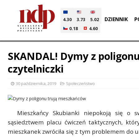
DZIENNIK
P
4.30
3.73
5.02
0.18
4.60
SKANDAL! Dymy z poligonu 
czytelniczki
30 października, 2019
Społeczeństwo
Mieszkańcy Skubianki niepokoją się o 
sąsiedztwem placu ćwiczeń taktycznych, któr
mieszkanek zwróciła się z tym problemem do u