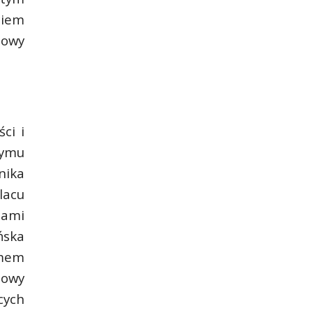
ciem
dowy
ci i
dymu
nika
lacu
nami
ńska
amem
sowy
cych