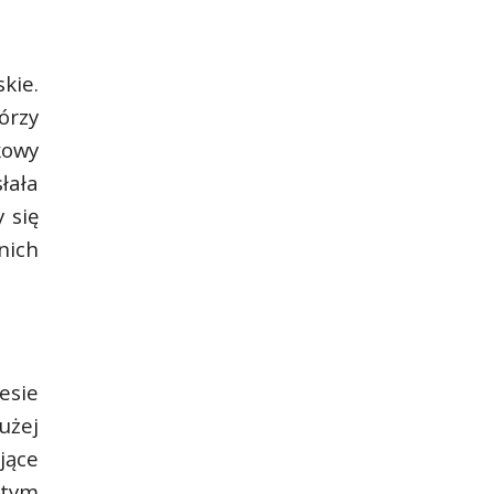
kie.
órzy
kowy
łała
 się
nich
esie
użej
jące
 tym