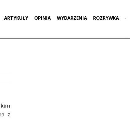
ARTYKUŁY
OPINIA
WYDARZENIA
ROZRYWKA
skim
na z