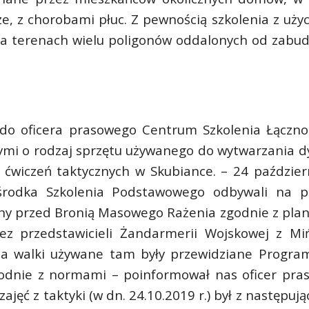
sze, z chorobami płuc. Z pewnością szkolenia z uży
na terenach wielu poligonów oddalonych od zabu
 do oficera prasowego Centrum Szkolenia Łącznoś
nnymi o rodzaj sprzętu używanego do wytwarzania 
u ćwiczeń taktycznych w Skubiance. – 24 paździer
Ośrodka Szkolenia Podstawowego odbywali na p
rony przed Bronią Masowego Rażenia zgodnie z pla
ez przedstawicieli Żandarmerii Wojskowej z Mi
pola walki używane tam były przewidziane Progr
godnie z normami – poinformował nas oficer pra
jęć z taktyki (w dn. 24.10.2019 r.) był z następują