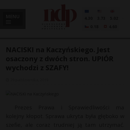
MENU
4.30
3.73
5.02
0.18
4.60
NACISKI na Kaczyńskiego. Jest
osaczony z dwóch stron. UPIÓR
wychodzi z SZAFY!
i
29 października, 2019
l
Prezes Prawa i Sprawiedliwości ma
kolejny kłopot. Sprawa ukryta była głęboko w
szefie, ale coraz trudniej ją tam utrzymać.