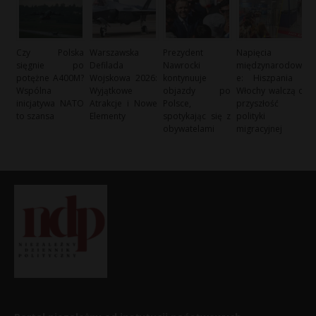
Czy Polska
Warszawska
Prezydent
Napięcia
sięgnie po
Defilada
Nawrocki
międzynarodow
potężne A400M?
Wojskowa 2026:
kontynuuje
e: Hiszpania i
Wspólna
Wyjątkowe
objazdy po
Włochy walczą o
inicjatywa NATO
Atrakcje i Nowe
Polsce,
przyszłość
to szansa
Elementy
spotykając się z
polityki
obywatelami
migracyjnej