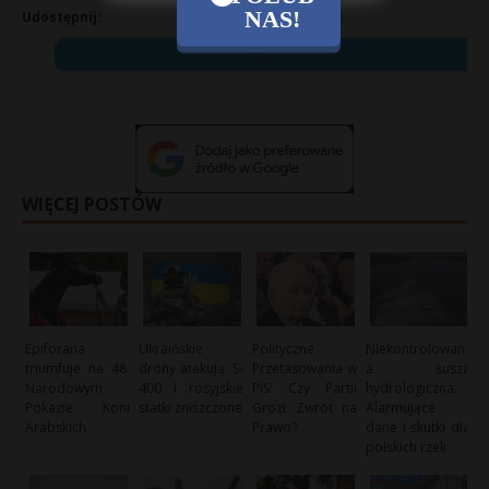
NAS!
Udostępnij:
X
WIĘCEJ POSTÓW
Epiforana
Ukraińskie
Polityczne
Niekontrolowan
triumfuje na 48.
drony atakują: S-
Przetasowania w
a susza
Narodowym
400 i rosyjskie
PiS: Czy Partii
hydrologiczna:
Pokazie Koni
statki zniszczone
Grozi Zwrot na
Alarmujące
Arabskich
Prawo?
dane i skutki dla
polskich rzek