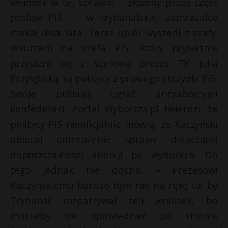
wniosek w tej sprawie – złożony przez część
P
posłów PiS – w trybunalskiej zamrażalce
czekał dwa lata. Teraz upiór wyszedł z szafy.
Wkurzeni na szefa PiS, który prywatnie
przyjaźni się z szefową prezes TK Julia
E
Przyłębską, są politycy z prawego skrzydła PiS.
Swoje próbują ugrać antyaborcyjni
i
l
konfederaci. Portal Wyborcza.pl twierdzi, że
t
politycy PiS nieoficjalnie mówią, ze Kaczyński
obiecał odmrożenie sprawy dotyczącej
dopuszczalności aborcji po wyborach. Do
tego jednak nie doszło. – Prezesowi
Kaczyńskiemu bardzo było nie na rękę to, by
t
Trybunał rozpatrywał ten wniosek, bo
r
musiałby się opowiedzieć po stronie