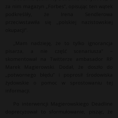
za nim magazyn „Forbes”, opisując ten wątek
P
podkreśliły, że Irena Sendlerowa
przeciwstawiła się „polskiej nazistowskiej
okupacji”.
E
„Mam nadzieję, że to tylko ignorancja
pisarza, a nie część scenariusza” –
i
l
skomentował na Twitterze ambasador RP
s
Marek Magierowski. Dodał, że doszło do
s
„potwornego błędu” i poprosił środowiska
żydowskie o pomoc w sprostowaniu tej
*
informacji.
Po interwencji Magierowskiego Deadline
doprecyzował to sformułowanie, pisząc, że