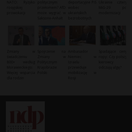
NATO: Ryzyko
politycznym
deportacyjne PiS
Ukrainie cztery
rosyjskiej
przełomem? AfD
wobec
MiG-29 po
prowokacji
może wygrać w
ukraińskich
modernizacji
Saksonii-Anhalt
bezrobotnych
Zmiany w
Spojrzenie na
Ambasador
Spadające ceny
świadczeniu
Zmiany w
Niemiec w
ropy: Czy polscy
800+ według
Politycznym
Izraelu
kierowcy
Morawieckiego:
Krajobrazie
przewiduje
odczują ulgę?
Więcej wsparcia
Polski
mobilizację w
dla rodzin
Rosji