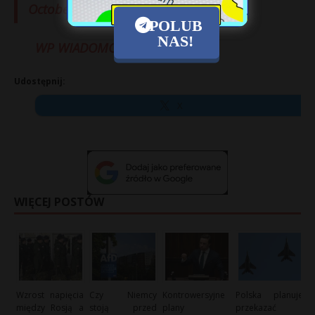
October 12, 2019
POLUB
NAS!
WP WIADOMOŚCI
Udostępnij:
X
WIĘCEJ POSTÓW
Wzrost napięcia
Czy Niemcy
Kontrowersyjne
Polska planuje
między Rosją a
stoją przed
plany
przekazać