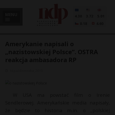
MENU
4.30
3.72
5.01
0.18
4.60
Amerykanie napisali o
„nazistowskiej Polsce”. OSTRA
reakcja ambasadora RP
i
14 października, 2019
l
W USA ma powstać film o Irenie
Sendlerowej. Amerykańskie media napisały,
że będzie to historia m.in. o „polskiej