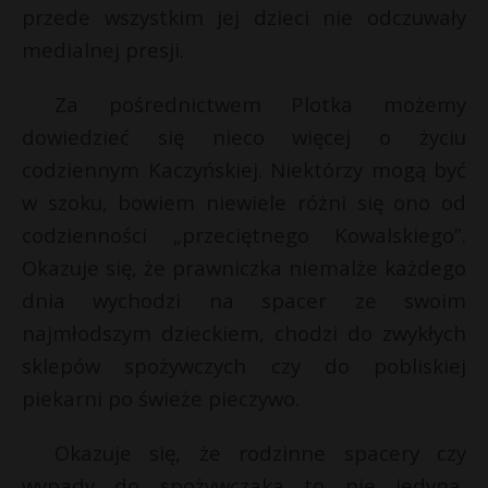
t
s
przede wszystkim jej dzieci nie odczuwały
r
medialnej presji.
Za pośrednictwem Plotka możemy
s
s
dowiedzieć się nieco więcej o życiu
codziennym Kaczyńskiej. Niektórzy mogą być
w szoku, bowiem niewiele różni się ono od
codzienności „przeciętnego Kowalskiego”.
Okazuje się, że prawniczka niemalże każdego
dnia wychodzi na spacer ze swoim
najmłodszym dzieckiem, chodzi do zwykłych
sklepów spożywczych czy do pobliskiej
piekarni po świeże pieczywo.
Okazuje się, że rodzinne spacery czy
wypady do spożywczaka to nie jedyna,