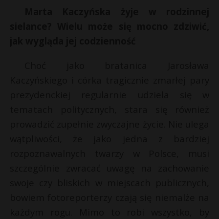
Marta Kaczyńska żyje w rodzinnej
P
sielance? Wielu może się mocno zdziwić,
jak wygląda jej codzienność
Choć jako bratanica Jarosława
E
Kaczyńskiego i córka tragicznie zmarłej pary
prezydenckiej regularnie udziela się w
i
l
tematach politycznych, stara się również
prowadzić zupełnie zwyczajne życie. Nie ulega
wątpliwości, że jako jedna z bardziej
rozpoznawalnych twarzy w Polsce, musi
r
szczególnie zwracać uwagę na zachowanie
swoje czy bliskich w miejscach publicznych,
r
bowiem fotoreporterzy czają się niemalże na
każdym rogu. Mimo to robi wszystko, by
s