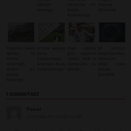
dalszych
Ukraińców: PiS
złożonej z
inwestycji
kontra
Ukraińców
Konfederacja
Pesymizm wokół
Krótsze wakacje
Rząd ogłasza
UE wzmocni
sytuacji na
coraz
plan wsparcia
bezpieczeństwo
froncie
popularniejsze
rodzin: 3600 zł
satelitarne
ukraińskim:
w Europie: Nowy
miesięcznie na
dzięki nowej
Analiza po
trend urlopowy?
dziecko
umowie z
wizycie
SpaceRISE
Röpckego
1 KOMENTARZ
Paweł
23 WRZEŚNIA, 2019 O GODZ. 7:53 AM