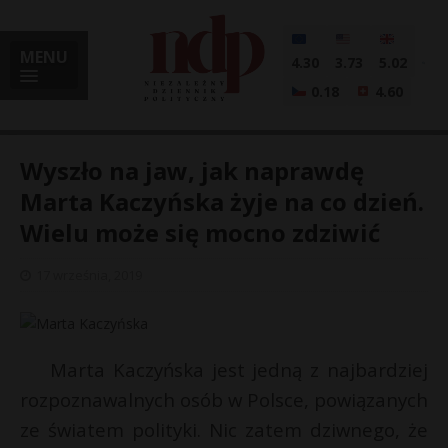
MENU
4.30
3.73
5.02
0.18
4.60
Wyszło na jaw, jak naprawdę
Marta Kaczyńska żyje na co dzień.
Wielu może się mocno zdziwić
i
17 września, 2019
l
Marta Kaczyńska jest jedną z najbardziej
rozpoznawalnych osób w Polsce, powiązanych
ze światem polityki. Nic zatem dziwnego, że