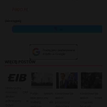
PIKIO.PL
Udostępnij:
X
WIĘCEJ POSTÓW
Historyczny
moment: ORP
Polski system
Kontrowersje
Kontrowersje
Wicher
energetyczny
wokół
wokół nowej
ochrzczony w
stabilny, ale
propozycji
rosyjskiej
Gdyni
wymaga
deportacji
brygady