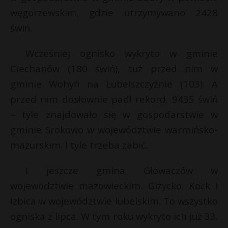
węgorzewskim, gdzie utrzymywano 2428
P
świń.
Wcześniej ognisko wykryto w gminie
Ciechanów (180 świń), tuż przed nim w
E
gminie Wohyń na Lubelszczyźnie (103). A
i
przed nim dosłownie padł rekord. 9435 świń
l
– tyle znajdowało się w gospodarstwie w
gminie Srokowo w województwie warmińsko-
mazurskim. I tyle trzeba zabić.
E
I jeszcze gmina Głowaczów w
województwie mazowieckim. Giżycko. Kock i
i
Izbica w województwie lubelskim. To wszystko
l
*
ogniska z lipca. W tym roku wykryto ich już 33.