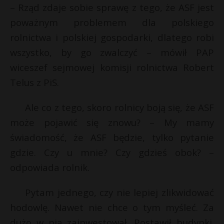
– Rząd zdaje sobie sprawę z tego, że ASF jest
poważnym problemem dla polskiego
rolnictwa i polskiej gospodarki, dlatego robi
wszystko, by go zwalczyć – mówił PAP
wiceszef sejmowej komisji rolnictwa Robert
Telus z PiS.
Ale co z tego, skoro rolnicy boją się, że ASF
może pojawić się znowu? – My mamy
świadomość, że ASF będzie, tylko pytanie
gdzie. Czy u mnie? Czy gdzieś obok? –
odpowiada rolnik.
Pytam jednego, czy nie lepiej zlikwidować
hodowlę. Nawet nie chce o tym myśleć. Za
dużo w nią zainwestował. Postawił budynki.