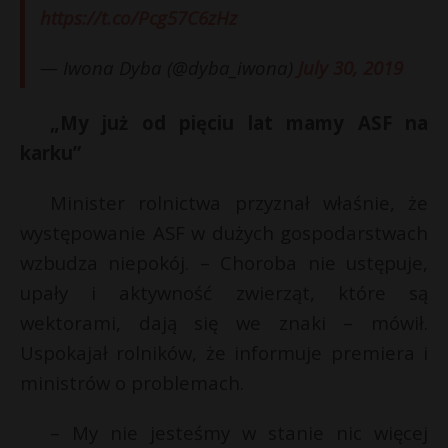
https://t.co/Pcg57C6zHz
— Iwona Dyba (@dyba_iwona)
July 30, 2019
„My już od pięciu lat mamy ASF na
karku”
Minister rolnictwa przyznał właśnie, że
występowanie ASF w dużych gospodarstwach
wzbudza niepokój. – Choroba nie ustępuje,
upały i aktywność zwierząt, które są
wektorami, dają się we znaki – mówił.
Uspokajał rolników, że informuje premiera i
ministrów o problemach.
– My nie jesteśmy w stanie nic więcej