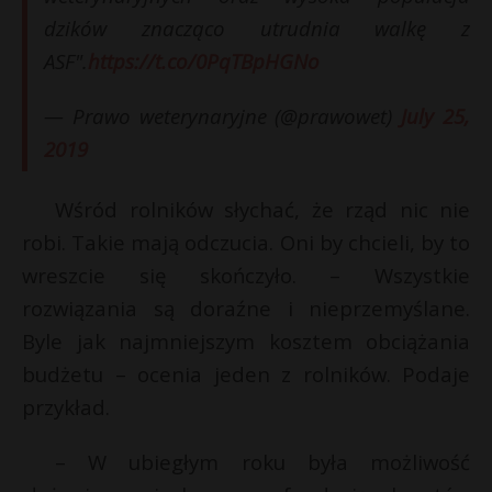
dzików znacząco utrudnia walkę z
ASF".
https://t.co/0PqTBpHGNo
— Prawo weterynaryjne (@prawowet)
July 25,
2019
Wśród rolników słychać, że rząd nic nie
robi. Takie mają odczucia. Oni by chcieli, by to
wreszcie się skończyło. – Wszystkie
rozwiązania są doraźne i nieprzemyślane.
Byle jak najmniejszym kosztem obciążania
budżetu – ocenia jeden z rolników. Podaje
przykład.
– W ubiegłym roku była możliwość