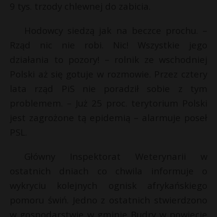
9 tys. trzody chlewnej do zabicia.
Hodowcy siedzą jak na beczce prochu. –
Rząd nic nie robi. Nic! Wszystkie jego
działania to pozory! – rolnik ze wschodniej
Polski aż się gotuje w rozmowie. Przez cztery
lata rząd PiS nie poradził sobie z tym
problemem. – Już 25 proc. terytorium Polski
jest zagrożone tą epidemią – alarmuje poseł
PSL.
Główny Inspektorat Weterynarii w
ostatnich dniach co chwila informuje o
wykryciu kolejnych ognisk afrykańskiego
pomoru świń. Jedno z ostatnich stwierdzono
w gospodarstwie w gminie Budry w powiecie