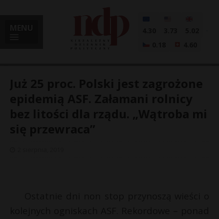
MENU
4.30
3.73
5.02
0.18
4.60
Już 25 proc. Polski jest zagrożone
epidemią ASF. Załamani rolnicy
bez litości dla rządu. „Wątroba mi
i
się przewraca”
2 sierpnia, 2019
l
Ostatnie dni non stop przynoszą wieści o
kolejnych ogniskach ASF. Rekordowe – ponad