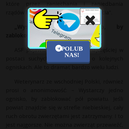
które przez zaniechania i zaniedbania
rządów PiS stracą majątek swojego życia”.
„Wystarczy jedno ognisko, by
zablokować pół powiatu”
POLUB
ASF pojawia się w mediach najczęściej w
NAS!
postaci suchych komunikatów o kolejnych
ogniskach. Ale to dramat bardzo wielu ludzi.
Weterynarz ze wschodniej Polski, również
prosi o anonimowość: – Wystarczy jedno
ognisko, by zablokować pół powiatu. Jeśli
powiat znajdzie się w strefie niebieskiej, cały
ruch obrotu zwierzętami jest zatrzymany. I to
jest najgorsze. Nie można zwierząt przewieźć,