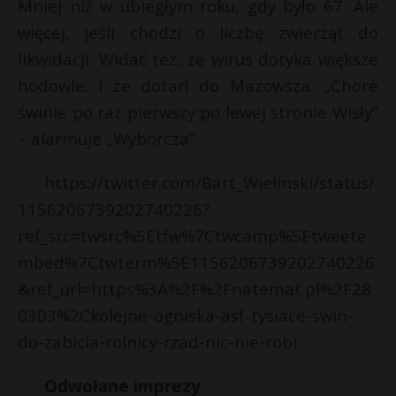
t
Mniej niż w ubiegłym roku, gdy było 67. Ale
więcej, jeśli chodzi o liczbę zwierząt do
r
likwidacji. Widać też, że wirus dotyka większe
hodowle. I że dotarł do Mazowsza. „Chore
s
s
świnie po raz pierwszy po lewej stronie Wisły”
– alarmuje „Wyborcza”.
https://twitter.com/Bart_Wielinski/status/
1156206739202740226?
ref_src=twsrc%5Etfw%7Ctwcamp%5Etweete
mbed%7Ctwterm%5E1156206739202740226
&ref_url=https%3A%2F%2Fnatemat.pl%2F28
0303%2Ckolejne-ogniska-asf-tysiace-swin-
do-zabicia-rolnicy-rzad-nic-nie-robi
Odwołane imprezy