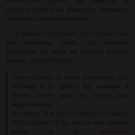
stwierdzono ognisko, nie odbędzie się
doroczny Jarmark św. Wawrzyńca, planowany
na pierwszy weekend sierpnia.
W powiecie radzyńskim, który znalazł się w
tzw. niebieskiej strefie, czyli obszarze
zagrożenia, nie odbył się Przegląd Piosenki
ludowej „ŚWIERŻOWISKO”.
Takie odliczanie, to żadna przyjemność. GLW
informuje o 31. ognisku ASF, ponownie w
dużym stadzie świń, na terenie pow.
węgorzewskiego.
To oznacza, że w 2019 r. uśmiercono z powodu
#ASF
już prawie 30 tys. świń, w roku ubiegłym
ponad 25 tys.
@farmer_pl