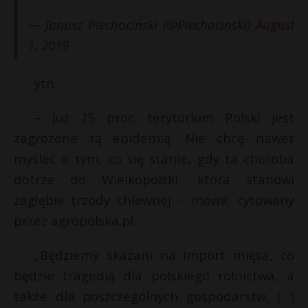
— Janusz Piechociński (@Piechocinski)
August
1, 2019
ytn
– Już 25 proc. terytorium Polski jest
zagrożone tą epidemią. Nie chcę nawet
myśleć o tym, co się stanie, gdy ta choroba
dotrze do Wielkopolski, która stanowi
zagłębie trzody chlewnej – mówił, cytowany
przez agropolska.pl.
„Będziemy skazani na import mięsa, co
będzie tragedią dla polskiego rolnictwa, a
także dla poszczególnych gospodarstw, (…)