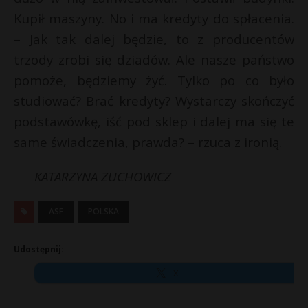
Kupił maszyny. No i ma kredyty do spłacenia.
– Jak tak dalej będzie, to z producentów
trzody zrobi się dziadów. Ale nasze państwo
pomoże, będziemy żyć. Tylko po co było
studiować? Brać kredyty? Wystarczy skończyć
podstawówkę, iść pod sklep i dalej ma się te
same świadczenia, prawda? – rzuca z ironią.
KATARZYNA ZUCHOWICZ
ASF
POLSKA
Udostępnij:
X