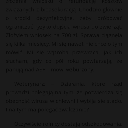
złożenia wniosku o refundację kosztów
związanych z bioasekuracją. Chodziło głównie
o środki dezynfekcyjne, żeby próbować
ograniczać ryzyko dojścia wirusa do zwierząt.
Złożyłem wniosek na 700 zł. Sprawa ciągnęła
się kilka miesięcy. Mi się nawet nie chce o tym
mówić. Mi się wątroba przewraca, jak ich
słucham, gdy co pół roku powtarzają, że
panują nad ASF – mówi wzburzony.
Weterynarz: – Działania, które rząd
prowadzi polegają na tym, że potwierdza się
obecność wirusa w chlewni i wybija się stado.
I na tym ma polegać zwalczanie?
Oczywiście rolnicy dostają odszkodowania.