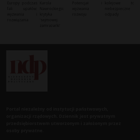
Europy podczas
Karola
Potencjał i
kolejowe to
fali upałów:
Nawrockiego:
wyzwania
niebezpieczne
wyzwania i
krytyka
rozwoju
odpady
rozwiązania
'sejmowej
zamrażarki’
Portal niezależny od instytucji państwowych,
organizacji rządowych. Dziennik jest prywatnym
przedsiębiorstwem utworzonym i założonym przez
osoby prywatne.