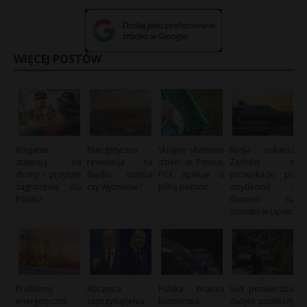
WIĘCEJ POSTÓW
Rosjanie
Energetyczna
Skrajne ubóstwo
Rosja oskarża
stawiają na
rewolucja na
dzieci w Polsce:
Zachód o
drony – przyszłe
Śląsku: szansa
PCK apeluje o
prowokację po
zagrożenie dla
czy wyzwanie?
pilną pomoc
incydencie z
Polski?
dronem na
lotnisku w Lipsku
Problemy
Rocznica
Polska branża
Sąd potwierdza:
energetyczne
zaprzysiężenia
kosmiczna:
Zużyte podkłady