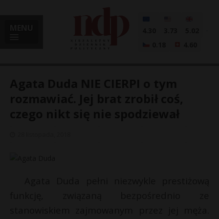
MENU
4.30
3.73
5.02
0.18
4.60
Agata Duda NIE CIERPI o tym
rozmawiać. Jej brat zrobił coś,
czego nikt się nie spodziewał
i
28 listopada, 2018
l
Agata Duda pełni niezwykle prestiżową
funkcję, związaną bezpośrednio ze
stanowiskiem zajmowanym przez jej męża.