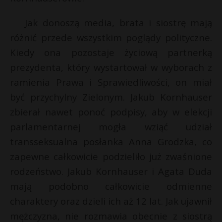
t
r
Jak donoszą media, brata i siostrę mają
różnić przede wszystkim poglądy polityczne.
s
Kiedy ona pozostaje życiową partnerką
s
t
prezydenta, który wystartował w wyborach z
ramienia Prawa i Sprawiedliwości, on miał
być przychylny Zielonym. Jakub Kornhauser
zbierał nawet ponoć podpisy, aby w elekcji
parlamentarnej mogła wziąć udział
t
transseksualna posłanka Anna Grodzka, co
zapewne całkowicie podzieliło już zwaśnione
rodzeństwo. Jakub Kornhauser i Agata Duda
mają podobno całkowicie odmienne
charaktery oraz dzieli ich aż 12 lat. Jak ujawnił
mężczyzna, nie rozmawia obecnie z siostrą