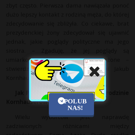
zbyt często. Pierwsza dama nawiązała ponoć
dużo lepszy kontakt z rodziną męża, do której
zdecydowanie się zbliżyła. Co ciekawe, brat
prezydenckiej żony zdecydował się ujawnić
jednak, jakie poglądy polityczne ma jego
siostra. – Zgaduję, że jej poglądy są
umiarkowane. Racjonalne i wyważone –
stwierdził w rozmowie z mediami Jakub
Kornhauser.
Jak Polacy reagują na waśnie w rodzinie
POLUB
Kornhauserów?
NAS!
Wielu wyborców jest naprawdę
zadziwionych różnicami między
rodzeństwem. Sama Agata Duda rzadko