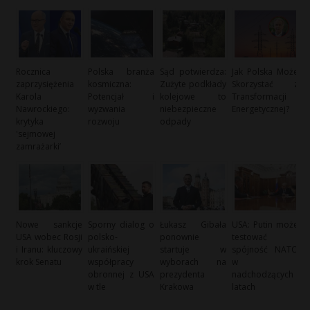
Rocznica
Polska branża
Sąd potwierdza:
Jak Polska Może
zaprzysiężenia
kosmiczna:
Zużyte podkłady
Skorzystać z
Karola
Potencjał i
kolejowe to
Transformacji
Nawrockiego:
wyzwania
niebezpieczne
Energetycznej?
krytyka
rozwoju
odpady
'sejmowej
zamrażarki’
Nowe sankcje
Sporny dialog o
Łukasz Gibała
USA: Putin może
USA wobec Rosji
polsko-
ponownie
testować
i Iranu: kluczowy
ukraińskiej
startuje w
spójność NATO
krok Senatu
współpracy
wyborach na
w
obronnej z USA
prezydenta
nadchodzących
w tle
Krakowa
latach