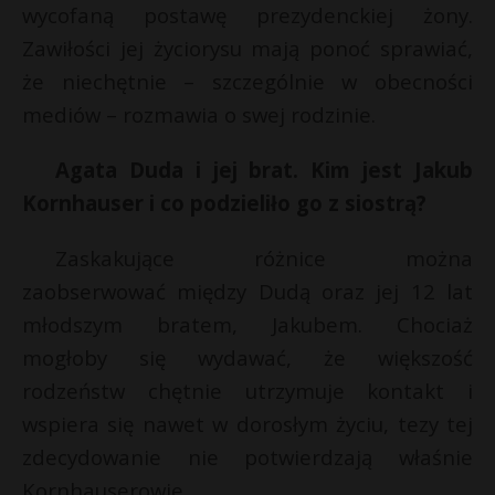
wycofaną postawę prezydenckiej żony.
P
Zawiłości jej życiorysu mają ponoć sprawiać,
że niechętnie – szczególnie w obecności
mediów – rozmawia o swej rodzinie.
E
Agata Duda i jej brat. Kim jest Jakub
Kornhauser i co podzieliło go z siostrą?
i
l
Zaskakujące różnice można
zaobserwować między Dudą oraz jej 12 lat
młodszym bratem, Jakubem. Chociaż
mogłoby się wydawać, że większość
rodzeństw chętnie utrzymuje kontakt i
wspiera się nawet w dorosłym życiu, tezy tej
zdecydowanie nie potwierdzają właśnie
t
Kornhauserowie.