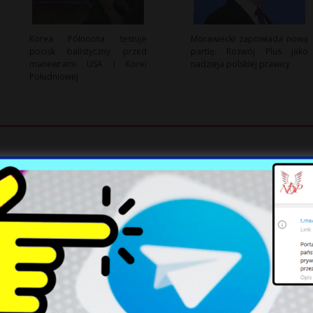
Korea Północna testuje
Morawiecki zapowiada nową
pocisk balistyczny przed
partię: Rozwój Plus jako
manewrami USA i Korei
nadzieja polskiej prawicy
Południowej
 pod Polskiej Radzie Ekumenicznej to u niego jest
iazyc kosztami dolozyc podatek plus kary z kod