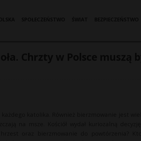
OLSKA
SPOŁECZEŃSTWO
ŚWIAT
BEZPIECZEŃSTWO
ła. Chrzty w Polsce muszą b
 każdego katolika. Również bierzmowanie jest wie
czają na msze. Kościół wydał kuriozalną decyzję
hrzest oraz bierzmowanie do powtórzenia? Kt