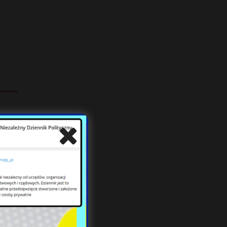
 nic
eksu