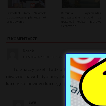
Prezydent Karol Nawrocki
Rumunia wprowadza
podsumowuje pierwszy rok
nadzwyczajne środki, by
urzędowania
uratować reaktor jądrowy
Cernavoda
17 KOMENTARZE
Darek
13 LISTOPADA, 2018 O GODZ. 9:23 AM
To znaczy jezeli Tadzio Rydzyk nie podlega
niwazne nawet dyplomy ukonczenia szkoly.obc
karnoskarbowego karnego jak i cywilnego
Ewa