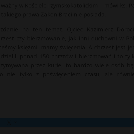
 ważny w Kościele rzymskokatolickim – mówi ks. P
że takiego prawa Zakon Braci nie posiada.
zdanie na ten temat. Ojciec Kazimierz Doroci
rzest czy bierzmowanie, jak inni duchowni w Pol
steśmy księżmi, mamy święcenia. A chrzest jest je
dzielili ponad 150 chrztów i bierzmowań i to tyl
trzymywana przez kurie, to bardzo wiele osób bę
o nie tylko z poświęceniem czasu, ale równi
X