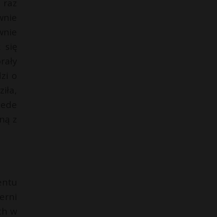
 raz
wnie
wnie
 się
rały
zi o
iła,
zede
ną z
entu
erni
ch w