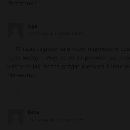
chrzczone ?
Aga
13 LISTOPADA, 2018 O GODZ. 2:35 PM
W razie zagrożenia u nowo nagrodzone dzi
I jest ważny…. Więc co to za parodia? Za chw
ważny to jak można przyjąć pierwszą komunię
nie ważny…
?
Kaze
13 LISTOPADA, 2018 O GODZ. 8:22 PM