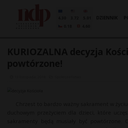
DZIENNIK
P
4.30
3.72
5.01
0.18
4.60
KURIOZALNA decyzja Kościo
powtórzone!
13 listopada, 2018
Społeczeństwo
Chrzest to bardzo ważny sakrament w życiu
duchowym przeżyciem dla dzieci, które uczęsz
sakramenty będą musiały być powtórzone. C