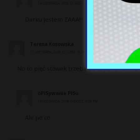
14 LISTOPADA, 2018 O GODZ. 8:13 PM
Darku jestem ZAAA!!!
Teresa Kosowska
13 LISTOPADA, 2018 O GODZ. 9:28 AM
No to pięć stówek trzeba do koperty hi hi b
oPiSywanie PiSu
13 LISTOPADA, 2018 O GODZ. 6:28 PM
Ale po co