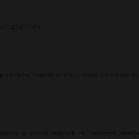
 wyciągnąć chore
eniężne za rozwody a teraz chrzest. Co tobwofole 
reśli w swoich księgach te niebożęta nielega