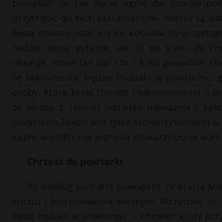
pomyślał, że tak się w ogóle da. Kościół pod
przystąpić do tych sakramentów. Wierni są wśc
będą musieli udać się do kościoła by przystą
zadaje sobie pytanie, jak to się stało, że 
okazuje, może tak być i to z kilku powodów. Do 
te sakramenty, będzie musiało je powtórzyć, 
osoby, które brały chrzest i bierzmowanie u Br
że księża z zakonu udzielali nieważnych sak
wszystkim Zakon jest tylko stowarzyszeniem w
kaplic w Łodzi, nie jest ona stowarzyszona w Po
Chrzest do powtórki
To według kurii jest powodem, że Bracia M
chrztu i bierzmowania wiernym. Wszystkie te, kt
będą musieli je powtórzyć: – Chrzest, który prz