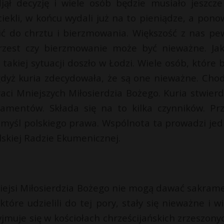
jął decyzję i wiele osób będzie musiało jeszcze
iekli, w końcu wydali już na to pieniądze, a pono
pić do chrztu i bierzmowania. Większość z nas pe
chrzest czy bierzmowanie może być nieważne. Jak
takiej sytuacji doszło w Łodzi. Wiele osób, które b
gdyż kuria zdecydowała, że są one nieważne. Chod
aci Mniejszych Miłosierdzia Bożego. Kuria stwierdz
ramentów. Składa się na to kilka czynników. Pr
 myśl polskiego prawa. Wspólnota ta prowadzi jed
lskiej Radzie Ekumenicznej.
niejsi Miłosierdzia Bożego nie mogą dawać sakram
óre udzielili do tej pory, stały się nieważne i wi
yjmuje się w kościołach chrześcijańskich zrzeszony