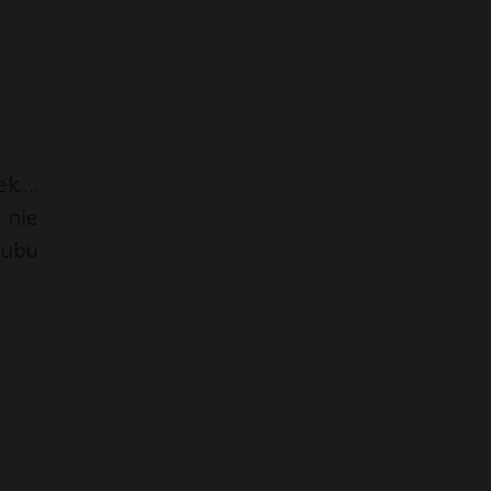
ek….
 nie
lubu