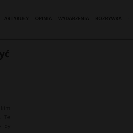
ARTYKUŁY
OPINIA
WYDARZENIA
ROZRYWKA
yć
lkim
. Te
o by