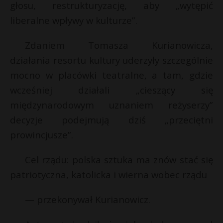
głosu, restrukturyzację, aby „wytępić
liberalne wpływy w kulturze”.
Zdaniem Tomasza Kurianowicza,
działania resortu kultury uderzyły szczególnie
mocno w placówki teatralne, a tam, gdzie
wcześniej działali „cieszący się
międzynarodowym uznaniem reżyserzy”
decyzje podejmują dziś „przeciętni
prowincjusze”.
Cel rządu: polska sztuka ma znów stać się
patriotyczna, katolicka i wierna wobec rządu
E
— przekonywał Kurianowicz.
i