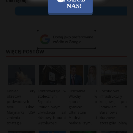
Udostępnij:
NAS!
X
WIĘCEJ POSTÓW
Koniec ery
Kontrowersje w
Hiszpania i
Rozbudowa
okrętów
stołecznym
Włochy w
infrastruktury
podwodnych
Szpitalu
sporze o
kolejowej pod
typu Ohio:
Południowym:
granice:
lotniskiem w
Marynarka USA
Likwidacja sal
Ultimatum
Baranowie:
zmienia
łóżkowych budzi
Madrytu i
kluczowe
strategię
wątpliwości
reakcja Rzymu
szczegóły i plany