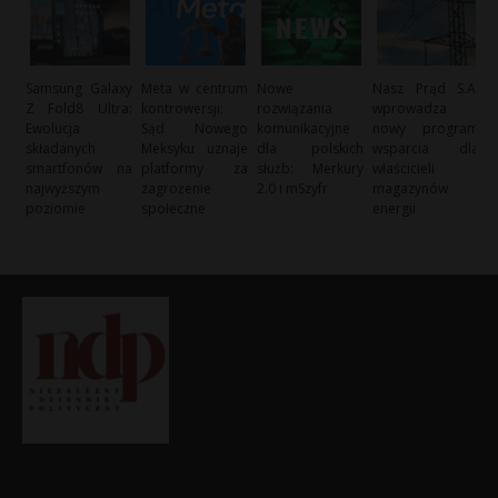
Samsung Galaxy
Meta w centrum
Nowe
Nasz Prąd S.A.
Z Fold8 Ultra:
kontrowersji:
rozwiązania
wprowadza
Ewolucja
Sąd Nowego
komunikacyjne
nowy program
składanych
Meksyku uznaje
dla polskich
wsparcia dla
smartfonów na
platformy za
służb: Merkury
właścicieli
najwyższym
zagrożenie
2.0 i mSzyfr
magazynów
poziomie
społeczne
energii