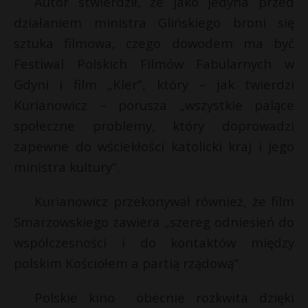
Autor stwierdził, że jako jedyna przed
l
*
P
działaniem ministra Glińskiego broni się
sztuka filmowa, czego dowodem ma być
Festiwal Polskich Filmów Fabularnych w
Gdyni i film „Kler”, który – jak twierdzi
E
Kurianowicz – porusza „wszystkie palące
społeczne problemy, który doprowadzi
i
zapewne do wściekłości katolicki kraj i jego
l
ministra kultury”.
Kurianowicz przekonywał również, że film
Smarzowskiego zawiera „szereg odniesień do
współczesności i do kontaktów między
polskim Kościołem a partią rządową”.
Polskie kino obecnie rozkwita dzięki