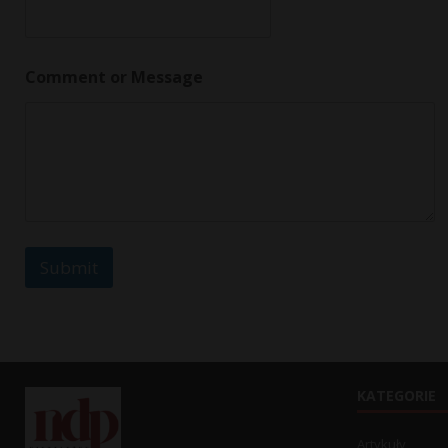
M
e
s
s
Comment or Message
a
g
e
Submit
KATEGORIE
Artykuły