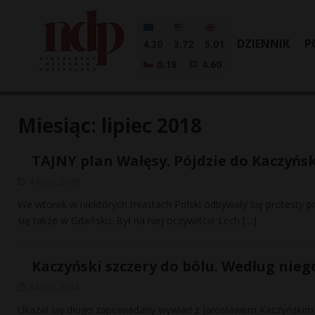
DZIENNIK
P
4.30
3.72
5.01
0.18
4.60
Miesiąc:
lipiec 2018
TAJNY plan Wałęsy. Pójdzie do Kaczyńs
4 lipca, 2018
We wtorek w niektórych miastach Polski odbywały się protesty 
się także w Gdańsku. Był na niej oczywiście Lech
[…]
Kaczyński szczery do bólu. Według nie
4 lipca, 2018
Ukazał się długo zapowiadany wywiad z Jarosławem Kaczyńskim na