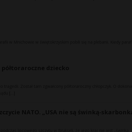
rafii w Mnichowie w świętokrzyskim pobili się na plebanii. Kiedy paraf
 półtoraroczne dziecko
o tragedii. Został tam zgwałcony półtoraroczny chłopczyk. O dokona
 sądu
[…]
zczycie NATO. „USA nie są świnką-skarbonk
zas lipcowego szczytu w Brukseli, że jego kraj nie jest „świnką