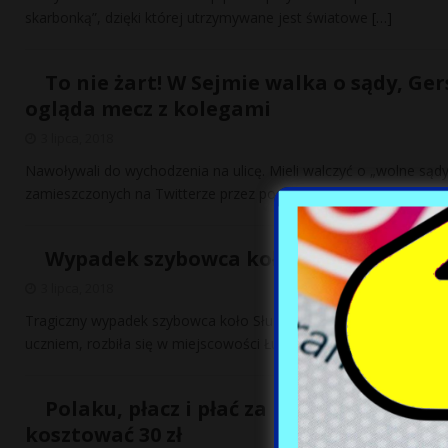
skarbonką”, dzięki której utrzymywane jest światowe
[…]
To nie żart! W Sejmie walka o sądy, Ge
ogląda mecz z kolegami
3 lipca, 2018
Nawoływali do wychodzenia na ulicę. Mieli walczyć o „wolne sąd
zamieszczonych na Twitterze przez poseł PiS Joannę
[…]
Wypadek szybowca koło Słupska. Zmarł
3 lipca, 2018
Tragiczny wypadek szybowca koło Słupska (woj. pomorskie). Maszy
uczniem, rozbiła się w miejscowości Łupiny. Służby, które
[…]
Polaku, płacz i płać za minuty na niem
kosztować 30 zł