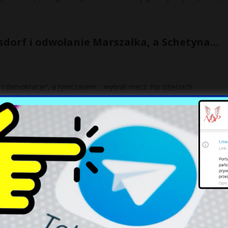
rsdorf i odwołanie Marszałka, a Schetyna…
y i demokrację”, a tymczasem… wybrali mecz. Na zdjęciach
 ranny 16-latek
na, którą lot szkoleniowy odbywał 70-letni instruktor wraz z 16-let
ieckiej plaży. Nawet kilka sekund może