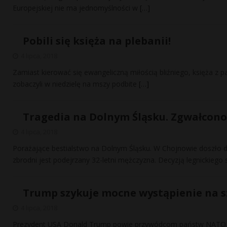
Europejskiej nie ma jednomyślności w
[…]
Pobili się księża na plebanii!
4 lipca, 2018
Zamiast kierować się ewangeliczną miłością bliźniego, księża z pa
zobaczyli w niedzielę na mszy podbite
[…]
Tragedia na Dolnym Śląsku. Zgwałcono
4 lipca, 2018
Porażające bestialstwo na Dolnym Śląsku. W Chojnowie doszło d
zbrodni jest podejrzany 32-letni mężczyzna. Decyzją legnickiego
Trump szykuje mocne wystąpienie na s
4 lipca, 2018
Prezydent USA Donald Trump powie przywódcom państw NATO podc