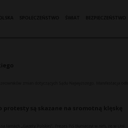
OLSKA
SPOŁECZEŃSTWO
ŚWIAT
BEZPIECZEŃSTWO
kiego
przeciwników zmian dotyczących Sądu Najwyższego. Manifestacja odb
go protesty są skazane na sromotną klęskę
 łamach „Gazety Polskiej”, Prezes PiS tłumaczył w nim, że w Unii