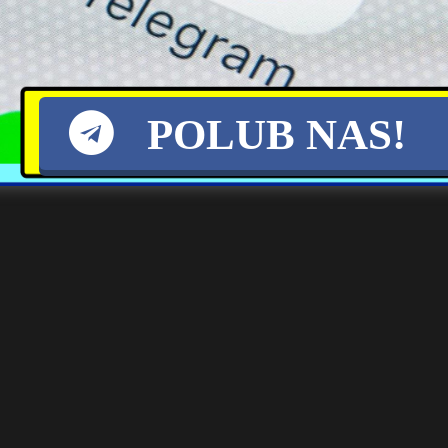
rów na zachód może narazić nas na dodatkowe koszty. Za granicą
POLUB NAS!