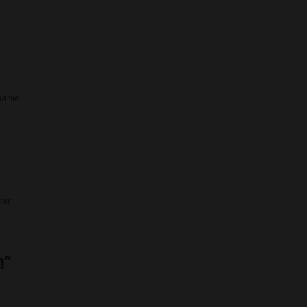
ianie
nie
ą”