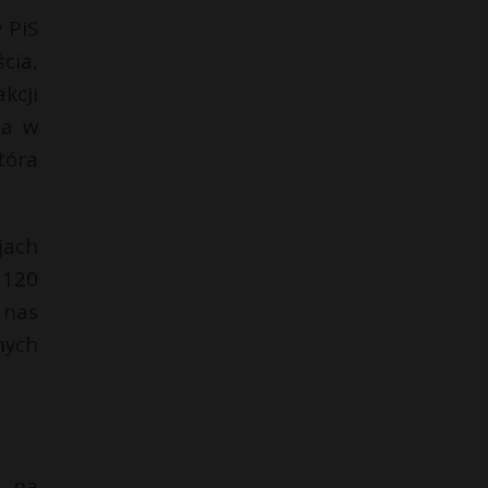
 PiS
cia,
kcji
ia w
tóra
jach
 120
 nas
nych
ę na