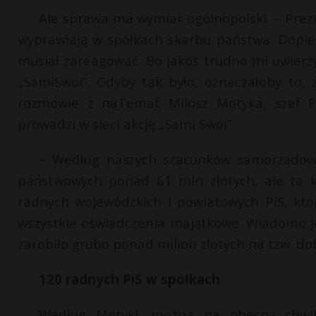
Ale sprawa ma wymiar ogólnopolski. – Prez
wyprawiają w spółkach skarbu państwa. Dopier
musiał zareagować. Bo jakoś trudno mi uwierzy
„SamiSwoi”. Gdyby tak było, oznaczałoby to,
rozmowie z naTemat Milosz Motyka, szef F
prowadzi w sieci akcję „Sami Swoi”.
– Według naszych szacunków samorządowcy
państwowych ponad 61 mln złotych, ale ta k
radnych wojewódzkich i powiatowych PiS, któ
wszystkie oświadczenia majątkowe. Wiadomo je
zarobiło grubo ponad milion złotych na tzw. do
120 radnych PiS w spółkach
Według Motyki, można na obecną chwilę