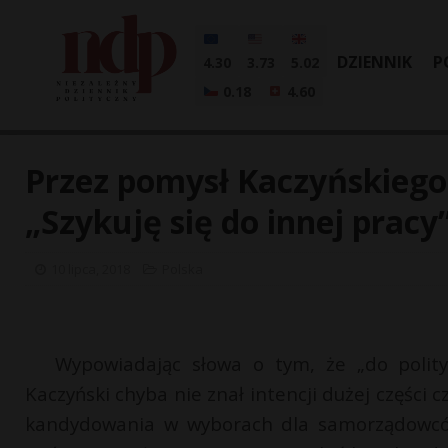
DZIENNIK
P
4.30
3.73
5.02
0.18
4.60
Przez pomysł Kaczyńskiego
„Szykuję się do innej pracy
10 lipca, 2018
Polska
Wypowiadając słowa o tym, że „do polityk
Kaczyński chyba nie znał intencji dużej części 
kandydowania w wyborach dla samorządowców,