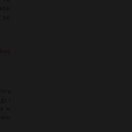
adal
 już
kasę
iorą
go i
da w
adny