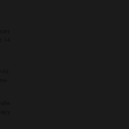
ezes
z 14
=ht
ma-
ofie
ięcy