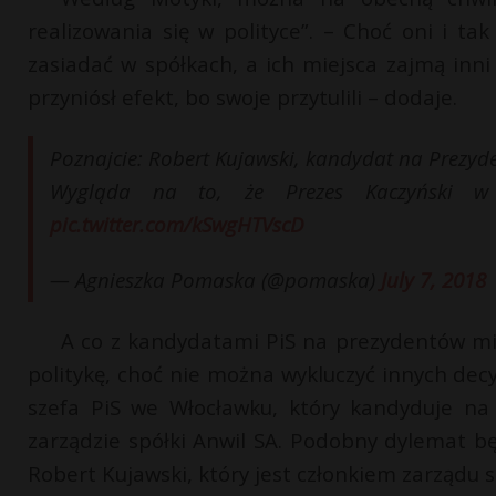
realizowania się w polityce”. – Choć oni i ta
zasiadać w spółkach, a ich miejsca zajmą inni
przyniósł efekt, bo swoje przytulili – dodaje.
Poznajcie: Robert Kujawski, kandydat na Prezyde
Wygląda na to, że Prezes Kaczyński w
pic.twitter.com/kSwgHTVscD
— Agnieszka Pomaska (@pomaska)
July 7, 2018
A co z kandydatami PiS na prezydentów mia
politykę, choć nie można wykluczyć innych decy
szefa PiS we Włocławku, który kandyduje na
zarządzie spółki Anwil SA. Podobny dylemat b
Robert Kujawski, który jest członkiem zarządu 