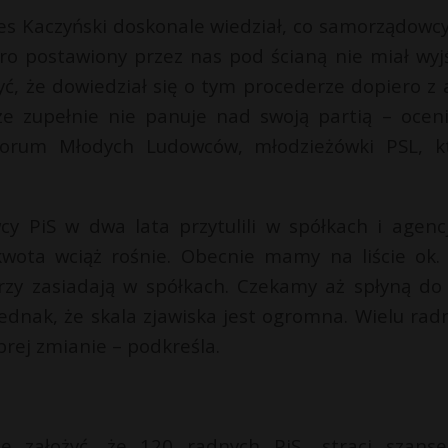
es Kaczyński doskonale wiedział, co samorządowcy
o postawiony przez nas pod ścianą nie miał wyjś
ć, że dowiedział się o tym procederze dopiero z a
 że zupełnie nie panuje nad swoją partią – ocen
orum Młodych Ludowców, młodzieżówki PSL, k
 PiS w dwa lata przytulili w spółkach i agenc
wota wciąż rośnie. Obecnie mamy na liście ok.
rzy zasiadają w spółkach. Czekamy aż spłyną do
dnak, że skala zjawiska jest ogromna. Wielu rad
brej zmianie – podkreśla.
 założyć, że 120 radnych PiS „straci szans