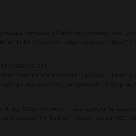
gnieszka Pomaska z Platformy Obywatelskiej. „Pr
dział. Tylko w Gdańsku zakaz dotyczyć miałby 12 
361862496645121?
bed%7Ctwterm%5E1015361862496645121&ref_url
ych-pis-nie-wystartuje-w-wyborach-az-20-proc-
 Anny Walentynowicz, która zginęła w katastr
 zbrojeniowej Pit Radwar zarobił ponad 100 tys