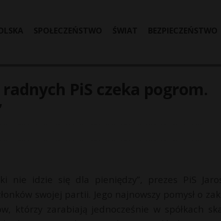
OLSKA
SPOŁECZEŃSTWO
ŚWIAT
BEZPIECZEŃSTWO
 radnych PiS czeka pogrom.
”
i nie idzie się dla pieniędzy”, prezes PiS Jaro
członków swojej partii. Jego najnowszy pomysł o zak
 którzy zarabiają jednocześnie w spółkach sk