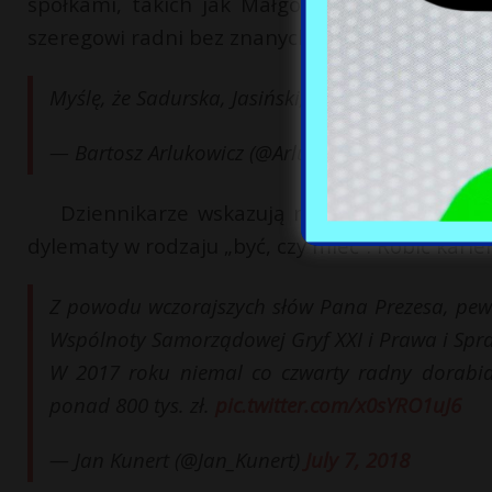
spółkami, takich jak Małgorzata Sadurska, Woj
szeregowi radni bez znanych nazwisk będą musi
Myślę, że Sadurska, Jasiński, Kurski, Obajtek są
— Bartosz Arlukowicz (@Arlukowicz)
July 7, 2018
Dziennikarze wskazują na Twitterze kolej
dylematy w rodzaju „być, czy mieć”. Robić karie
Z powodu wczorajszych słów Pana Prezesa, pewn
Wspólnoty Samorządowej Gryf XXI i Prawa i Spra
W 2017 roku niemal co czwarty radny dorabiał
ponad 800 tys. zł.
pic.twitter.com/x0sYRO1uJ6
— Jan Kunert (@Jan_Kunert)
July 7, 2018