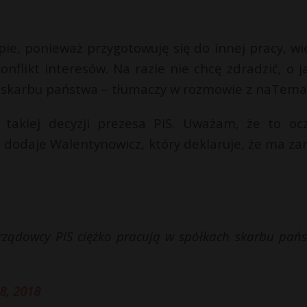
ie, ponieważ przygotowuję się do innej pracy, wi
flikt interesów. Na razie nie chcę zdradzić, o ja
a skarbu państwa – tłumaczy w rozmowie z naTema
takiej decyzji prezesa PiS. Uważam, że to ocz
– dodaje Walentynowicz, który deklaruje, że ma za
rządowcy PiS ciężko pracują w spółkach skarbu pańs
 8, 2018