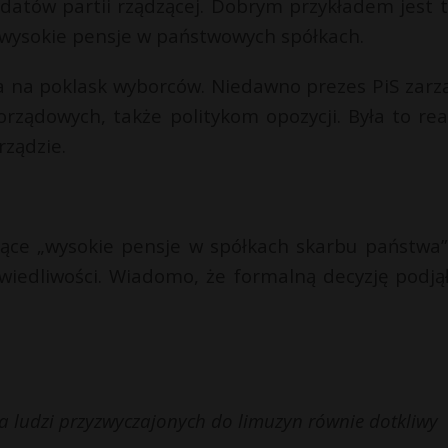
ydatów partii rządzącej. Dobrym przykładem jest t
 wysokie pensje w państwowych spółkach.
a na poklask wyborców. Niedawno prezes PiS zarzą
orządowych, także politykom opozycji. Była to rea
rządzie.
jące „wysokie pensje w spółkach skarbu państwa”
wiedliwości. Wiadomo, że formalną decyzję podjął
dla ludzi przyzwyczajonych do limuzyn równie dotkliwy