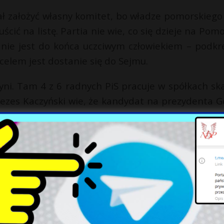
ł założyć własny komitet, bo władze pomorskiego 
ścić na listę. Partia nie wie, co się dzieje na Pomo
 nie jest do końca uczciwym człowiekiem – podkre
celem jest dostanie się do Sejmu.
yni. Tam 4 z 6 radnych PiS pracuje w spółkach sk
rezes Kaczyński wie, że kandydat na prezydenta G
wy obniżającej wymagania członków rad nadzorczy
zy z PiS?”. „To jak, Poseł Horała może kandydować
y poseł PiS za chwilę ma zostać także szefem wa
 uderzy w polityków PiS zarządzających najwięks