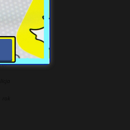
 ale
alne
ze?
icja
 rok