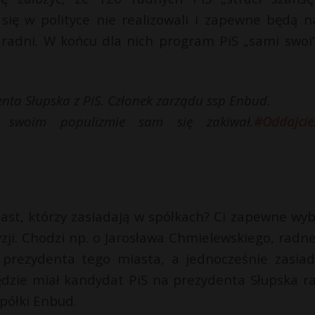
k się w polityce nie realizowali i zapewne będą n
 radni. W końcu dla nich program PiS „sami swoi”
nta Słupska z PiS. Członek zarządu ssp Enbud.
 swoim populizmie sam się zakiwał.
#Oddajcie
st, którzy zasiadają w spółkach? Ci zapewne wyb
zji. Chodzi np. o Jarosława Chmielewskiego, radne
 prezydenta tego miasta, a jednocześnie zasia
ędzie miał kandydat PiS na prezydenta Słupska r
spółki Enbud.