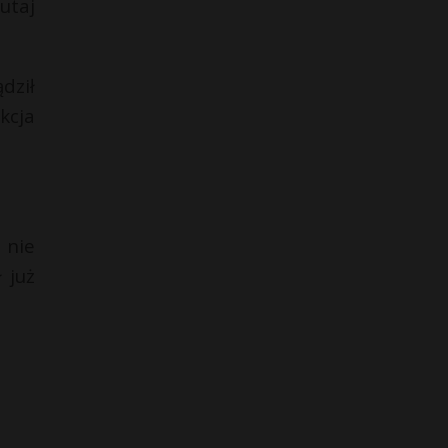
utaj
dził
kcja
 nie
 już