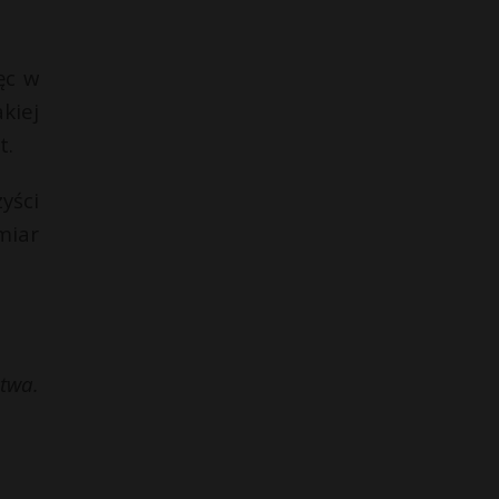
ęc w
kiej
t.
yści
miar
twa.