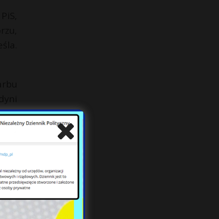
PiS,
rzu,
śla.
arbu
dyni
ch w
?” –
żnej
zymi