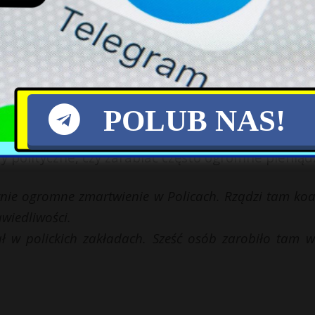
ciech Jasiński, Jacek Kurski, czy Daniel Obajtek,
eli wybierać.
 załamani, że nie mogą zostać radnymi.
POLUB NAS!
ne miasta, gdzie radni PiS mogą mieć egzystencj
ry polityczne, czy zarabiać często ogromne pieniąd
ie ogromne zmartwienie w Policach. Rządzi tam koal
wiedliwości.
 w polickich zakładach. Sześć osób zarobiło tam w