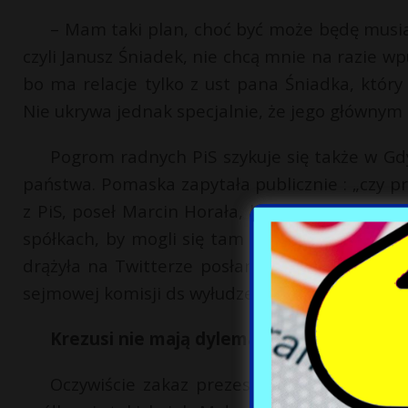
– Mam taki plan, choć być może będę musia
czyli Janusz Śniadek, nie chcą mnie na razie wpu
bo ma relacje tylko z ust pana Śniadka, który
Nie ukrywa jednak specjalnie, że jego głównym 
Pogrom radnych PiS szykuje się także w Gd
państwa. Pomaska zapytała publicznie : „czy p
z PiS, poseł Marcin Horała, był autorem usta
spółkach, by mogli się tam znaleźć jego koled
drążyła na Twitterze posłanka PO. Wymienion
sejmowej komisji ds wyłudzeń VAT.
Krezusi nie mają dylematów
Oczywiście zakaz prezesa Kaczyńskiego nie