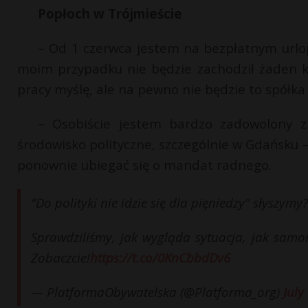
Popłoch w Trójmieście
– Od 1 czerwca jestem na bezpłatnym urlop
moim przypadku nie będzie zachodził żaden kon
pracy myślę, ale na pewno nie będzie to spółk
– Osobiście jestem bardzo zadowolony z 
środowisko polityczne, szczególnie w Gdańsku 
ponownie ubiegać się o mandat radnego.
"Do polityki nie idzie się dla pięniedzy" słyszymy?
Sprawdziliśmy, jak wygląda sytuacja, jak samo
Zobaczcie!
https://t.co/0KnCbbdDv6
— PlatformaObywatelska (@Platforma_org)
July