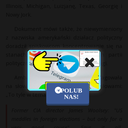
Illinois, Michigan, Luizjanę, Texas, Georgię i
Nowy Jork.
Dokument mówi także, że niewymieniony
z nazwiska amerykański działacz polityczny
doradził spiskowcom koncentrowanie się na
stanach, których żadna z głównych partii
politycznych nie ma znaczącej przewagi.
Ambasada Rosji w Londynie zareagowała
na słowa Woolesey’a na Twitterze słowami:
POLUB
„To tyle w temacie”.
NAS!
Former CIA director James Woolsey: "US
meddles in foreign elections – but only for a
very good cause". Says it all.