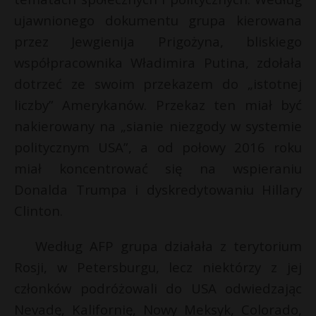
t
ujawnionego dokumentu grupa kierowana
r
przez Jewgienija Prigożyna, bliskiego
współpracownika Władimira Putina, zdołała
s
dotrzeć ze swoim przekazem do „istotnej
s
liczby” Amerykanów. Przekaz ten miał być
nakierowany na „sianie niezgody w systemie
politycznym USA”, a od połowy 2016 roku
miał koncentrować się na wspieraniu
Donalda Trumpa i dyskredytowaniu Hillary
Clinton.
Według AFP grupa działała z terytorium
Rosji, w Petersburgu, lecz niektórzy z jej
członków podróżowali do USA odwiedzając
Nevadę, Kalifornię, Nowy Meksyk, Colorado,