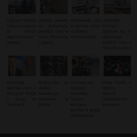
Odyseja Nolana:
Ukraina zezwala
Warszawski sąd
Ukraińska
historia powrotu
na ekshumacje
w obronie ofiary
Komisja
w obliczu
polskich ofiar w
oszustwa
Zgodziła się na
współczesnych
Hucie Pieniackiej
internetowego
Ekshumacje
wyzwań
i Ugłach
Polskich Ofiar w
Hucie Pieniackiej
Radosław
Rozpocznie się
Dramatyczny
Nowy model AI
Sikorski Ostro o
wielka
incydent
Mythos 5
Relacjach Polski
kwalifikacja
niedaleko
stwarza
z Rosją na
wojskowa w
Turynu:
cybernetyczne
Serwisie X
Polsce
kierowca
wyzwania
wjechał w grupę
rowerzystów