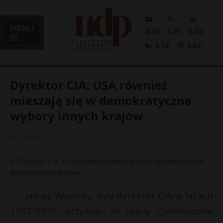
MENU
4.30
3.73
5.02
0.18
4.60
Dyrektor CIA: USA również
mieszają się w demokratyczne
wybory innych krajów
i
19 lutego, 2018
l
James Woolsey, były dyrektor CIA w latach
1992-1995, przyznał, że Stany Zjednoczone