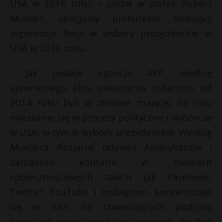
USA w 2016 roku. – podał w piątek Robert
P
Mueller, specjalny prokurator badający
ingerencje Rosji w wybory prezydenckie w
USA w 2016 roku.
E
Jak podaje agencja AFP, według
ujawnionego aktu oskarżenia oskarżeni od
i
2014 roku byli w zmowie mającej na celu
l
mieszanie się w procesy polityczne i wyborcze
w USA, w tym w wybory prezydenckie. Według
Muellera Rosjanie udawali Amerykanów i
zarządzali kontami w mediach
społecznościowych takich jak Facebook,
Twitter, YouTube i Instagram, koncentrując
*
się w nich na stwarzających podziały
tematach społecznych i politycznych. Według