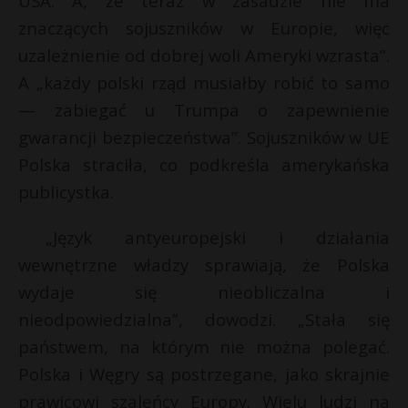
USA. A, że teraz w zasadzie nie ma
znaczących sojuszników w Europie, więc
uzależnienie od dobrej woli Ameryki wzrasta”.
A „każdy polski rząd musiałby robić to samo
— zabiegać u Trumpa o zapewnienie
gwarancji bezpieczeństwa”. Sojuszników w UE
Polska straciła, co podkreśla amerykańska
publicystka.
„Język antyeuropejski i działania
wewnętrzne władzy sprawiają, że Polska
wydaje się nieobliczalna i
nieodpowiedzialna”, dowodzi. „Stała się
państwem, na którym nie można polegać.
Polska i Węgry są postrzegane, jako skrajnie
prawicowi szaleńcy Europy. Wielu ludzi na