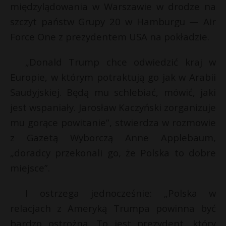
międzylądowania w Warszawie w drodze na
P
i
szczyt państw Grupy 20 w Hamburgu — Air
l
Force One z prezydentem USA na pokładzie.
r
„Donald Trump chce odwiedzić kraj w
E
Europie, w którym potraktują go jak w Arabii
Saudyjskiej. Będą mu schlebiać, mówić, jaki
i
jest wspaniały. Jarosław Kaczyński zorganizuje
l
mu gorące powitanie”, stwierdza w rozmowie
z Gazetą Wyborczą Anne Applebaum,
„doradcy przekonali go, że Polska to dobre
miejsce”.
I ostrzega jednocześnie: „Polska w
relacjach z Ameryką Trumpa powinna być
bardzo ostrożna. To jest prezydent, który