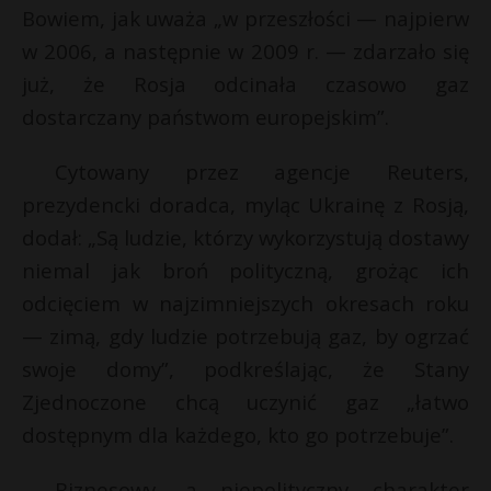
Bowiem, jak uważa „w przeszłości — najpierw
w 2006, a następnie w 2009 r. — zdarzało się
już, że Rosja odcinała czasowo gaz
dostarczany państwom europejskim”.
Cytowany przez agencje Reuters,
prezydencki doradca, myląc Ukrainę z Rosją,
dodał: „Są ludzie, którzy wykorzystują dostawy
niemal jak broń polityczną, grożąc ich
odcięciem w najzimniejszych okresach roku
— zimą, gdy ludzie potrzebują gaz, by ogrzać
swoje domy”, podkreślając, że Stany
Zjednoczone chcą uczynić gaz „łatwo
dostępnym dla każdego, kto go potrzebuje”.
Biznesowy, a niepolityczny charakter