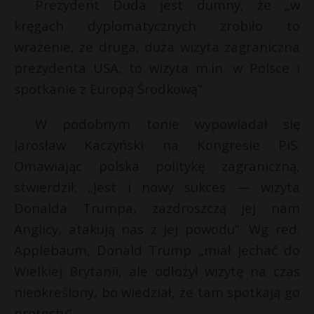
Prezydent Duda jest dumny, że „w
kręgach dyplomatycznych zrobiło to
wrażenie, że druga, duża wizyta zagraniczna
prezydenta USA, to wizyta m.in. w Polsce i
spotkanie z Europą Środkową”.
W podobnym tonie wypowiadał się
Jarosław Kaczyński na Kongresie PiS.
Omawiając polska politykę zagraniczną,
stwierdził: „Jest i nowy sukces — wizyta
Donalda Trumpa, zazdroszczą jej nam
Anglicy, atakują nas z jej powodu”. Wg red.
Applebaum, Donald Trump „miał jechać do
Wielkiej Brytanii, ale odłożył wizytę na czas
nieokreślony, bo wiedział, że tam spotkają go
protesty”.