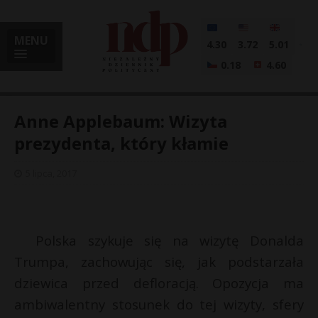
MENU
4.30
3.72
5.01
0.18
4.60
Anne Applebaum: Wizyta
prezydenta, który kłamie
i
5 lipca, 2017
l
Polska szykuje się na wizytę Donalda
Trumpa, zachowując się, jak podstarzała
dziewica przed defloracją. Opozycja ma
ambiwalentny stosunek do tej wizyty, sfery