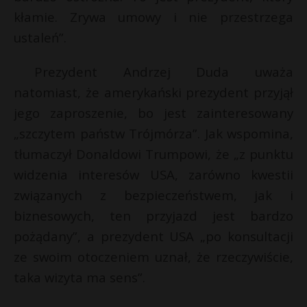
t
kłamie. Zrywa umowy i nie przestrzega
r
ustaleń”.
s
Prezydent Andrzej Duda uważa
s
natomiast, że amerykański prezydent przyjął
jego zaproszenie, bo jest zainteresowany
„szczytem państw Trójmórza”. Jak wspomina,
tłumaczył Donaldowi Trumpowi, że „z punktu
widzenia interesów USA, zarówno kwestii
związanych z bezpieczeństwem, jak i
biznesowych, ten przyjazd jest bardzo
pożądany”, a prezydent USA „po konsultacji
ze swoim otoczeniem uznał, że rzeczywiście,
taka wizyta ma sens”.