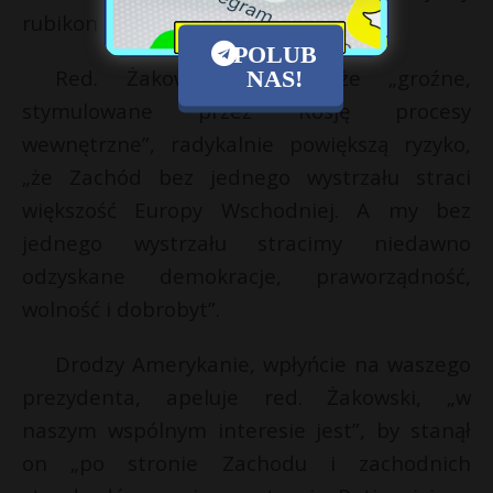
rubikon zostanie przekroczony.
POLUB
Red. Żakowski uważa, że „groźne,
NAS!
stymulowane przez Rosję procesy
wewnętrzne”, radykalnie powiększą ryzyko,
„że Zachód bez jednego wystrzału straci
większość Europy Wschodniej. A my bez
jednego wystrzału stracimy niedawno
odzyskane demokracje, praworządność,
wolność i dobrobyt”.
Drodzy Amerykanie, wpłyńcie na waszego
prezydenta, apeluje red. Żakowski, „w
naszym wspólnym interesie jest”, by stanął
on „po stronie Zachodu i zachodnich