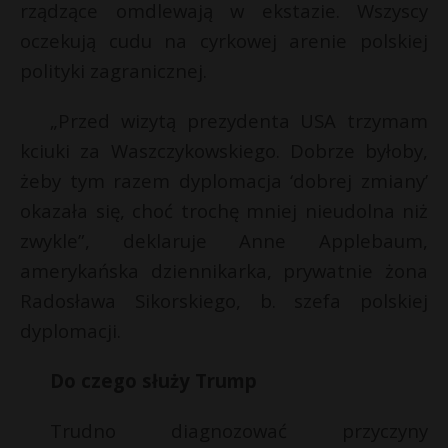
rządzące omdlewają w ekstazie. Wszyscy
oczekują cudu na cyrkowej arenie polskiej
polityki zagranicznej.
„Przed wizytą prezydenta USA trzymam
kciuki za Waszczykowskiego. Dobrze byłoby,
żeby tym razem dyplomacja ‘dobrej zmiany’
okazała się, choć trochę mniej nieudolna niż
zwykle”, deklaruje Anne Applebaum,
amerykańska dziennikarka, prywatnie żona
Radosława Sikorskiego, b. szefa polskiej
dyplomacji.
Do czego służy Trump
t
Trudno diagnozować przyczyny
E