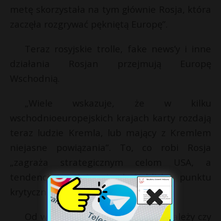
metę skorzystała na tym głównie Rosja, która
zaczęła rozgrywać pękniętą Europę”.
Teraz rosyjskie trolle, fake news’y i inne
działania Rosjan przejmują Europę
Wschodnią.
„Wiele wskazuje, że w kilku
wschodnioeuropejskich krajach karty rozdają
teraz ludzie Kremla, lub mający z Kremlem
niejasne powiązania”. To, co robi Rosja
„zagraża strategicznym celom USA, a
tendencje wydają się być blisko punktu
krytycznego”.
Od wizyty Trumpa w Warszawie zależy czy