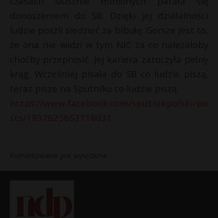
czasach słusznie minionych parała się
donoszeniem do SB. Dzięki jej działalności
ludzie poszli siedzieć za bibułę. Gorsze jest to,
że ona nie widzi w tym NIC za co należałoby
choćby przeprosić. Jej kariera zatoczyła pełny
krąg. Wcześniej pisała do SB co ludzie piszą,
teraz pisze na Sputniku co ludzie piszą.
https://www.facebook.com/sputnikpolski/po
sts/1937625653118031
Komentowanie jest wyłączone.