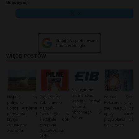
Udostępnij:
X
WIĘCEJ POSTÓW
Strategiczne
partnerstwo
HIMARS na
Prokuratura
Polskie Sieci
wspiera rozwój
poligonie w
Zabezpiecza
Elektroenergetyc
sektora
Polsce: Artyleria
Majątek
zne reagują na
obronnego w
przyszłości i
Świrskiego w
upały: okres
Polsce
kryzys
Śledztwie dot.
przywołania na
amunicyjny
Kampanii
rynku mocy
Zachodu
„Sprawiedliwe
Sądy”