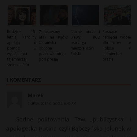
Rodzice 15-
Zmasowany
Nocne burze i
Rosnące
letniej Karoliny
atak na Kijów:
ulewy: RCB
napięcia wobec
apelują o
Ukraińska
ostrzega
Ukraińców w
pomoc w
obrona
mieszkańców
Polsce w
wyjaśnieniu
przeciwlotnicza
Polski
niemieckiej
tajemniczej
pod presją
prasie
śmierci córki
1 KOMENTARZ
Marek
6 LIPCA, 2017 O GODZ. 6:45 AM
Godne politowania. Tzw. „publicystka” i
apologetka Putina czyli Bąbczyńska-Jelonek w