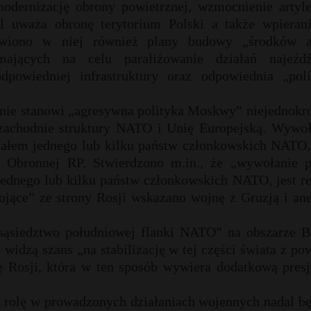
dernizację obrony powietrznej, wzmocnienie artyler
l uważa obronę terytorium Polski a także wpieran
stawiono w niej również plany budowy „środków a
 mających na celu paraliżowanie działań najeźd
owiedniej infrastruktury oraz odpowiednia „poli
.
nie stanowi „agresywna polityka Moskwy” niejednokro
 zachodnie struktury NATO i Unię Europejską. Wywoł
ziałem jednego lub kilku państw członkowskich NATO, 
i Obronnej RP. Stwierdzono m.in., że „wywołanie p
jednego lub kilku państw członkowskich NATO, jest r
ojące” ze strony Rosji wskazano wojnę z Gruzją i ane
sąsiedztwo południowej flanki NATO” na obszarze Bl
idzą szans „na stabilizację w tej części świata z p
ę Rosji, która w ten sposób wywiera dodatkową presj
 rolę w prowadzonych działaniach wojennych nadal bę