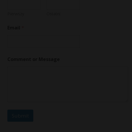
Pierwszy
Ostatni
Email
*
o
Comment or Message
r
o
r
M
e
s
s
a
g
e
Submit