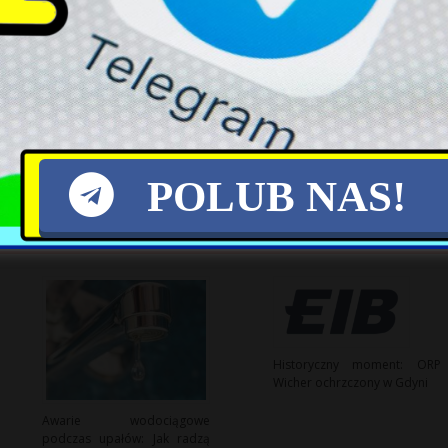
X
POLUB NAS!
Historyczny moment: ORP
Wicher ochrzczony w Gdyni
Awarie wodociągowe
podczas upałów: Jak radzą