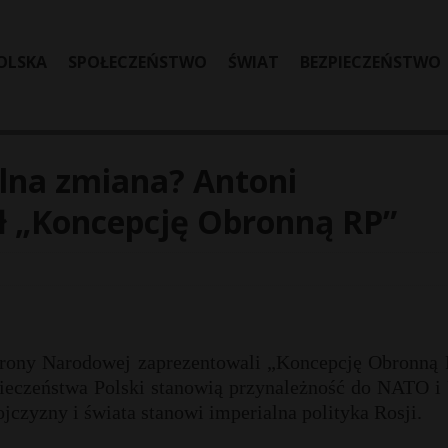
OLSKA
SPOŁECZEŃSTWO
ŚWIAT
BEZPIECZEŃSTWO
lna zmiana? Antoni
ł „Koncepcję Obronną RP”
brony Narodowej zaprezentowali „Koncepcję Obronną 
ieczeństwa Polski stanowią przynależność do NATO i 
ojczyzny i świata stanowi imperialna polityka Rosji.