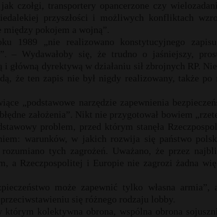
jak czołgi, transportery opancerzone czy wielozadan
edalekiej przyszłości i możliwych konfliktach wzro
ce między pokojem a wojną”.
ku 1989 „nie realizowano konstytucyjnego zapisu
”. – Wydawałoby się, że trudno o jaśniejszy, prost
ą i główną dyrektywą w działaniu sił zbrojnych RP. Nie
wdą, że ten zapis nie był nigdy realizowany, także po
nowiące „podstawowe narzędzie zapewnienia bezpieczeń
o błędne założenia”. Nikt nie przygotował bowiem „rzet
dstawowy problem, przed którym stanęła Rzeczpospoli
niem: warunków, w jakich rozwija się państwo polski
e rozumiano tych zagrożeń. Uważano, że przez najbli
m, a Rzeczpospolitej i Europie nie zagrozi żadna wi
pieczeństwo może zapewnić tylko własna armia”, a
rzeciwstawieniu się różnego rodzaju lobby.
 którym kolektywna obrona, wspólna obrona sojuszni