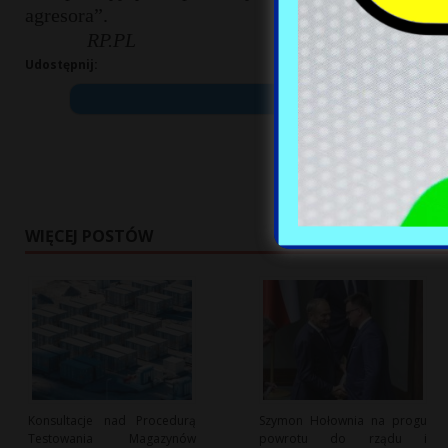
agresora”.
RP.PL
Udostępnij:
WIĘCEJ POSTÓW
Konsultacje nad Procedurą
Szymon Hołownia na progu
Testowania Magazynów
powrotu do rządu i