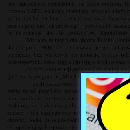
jest naturalnym zjawiskiem, na które możemy li
szczytu NATO, na który złożył się przecież olbrzym
za to trzeba posłom i senatorom oraz kierown
przebiegłby tak, jak przebiegł – powiedział. Zaznac
co nie zmienia faktu, że
„prawdziwe, długofalowe 
Zdaniem ministra dla obrony Polski „konie
do 2,5 proc. PKB, ale i odpowiednie gospodaro
pieniędzy, bez właściwej ich alokacji, byłoby t
przestępczych, które ciągle istnieją w środowiska
Oprócz konferencji prasowej prezentujące
gościem w programie „Minęła dwudziesta” na ante
– Jeżeli rzeczywiście doprowadzą do tego
gdzie może przynieść największe efekty. Chodzi
przeciwnika i o systemy anty-dostępowe, które nie
zrobimy, nie będziemy podlegali różnym lobby i u
życzeń – dla każdego coś miłego, ale nic dla Pola
obrony. Dodał, że odpowiednia realizacja koncepcj
sił operacyjnych spowoduje, że „za 10 – 12 la