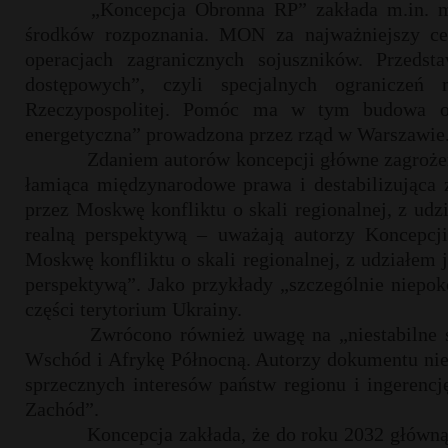
„Koncepcja Obronna RP” zakłada m.in. mo
środków rozpoznania. MON za najważniejszy ce
operacjach zagranicznych sojuszników. Przed
dostępowych”, czyli specjalnych ograniczeń
Rzeczypospolitej. Pomóc ma w tym budowa odp
energetyczna” prowadzona przez rząd w Warszawie
Zdaniem autorów koncepcji główne zagroże
łamiąca międzynarodowe prawa i destabilizująca
przez Moskwę konfliktu o skali regionalnej, z ud
realną perspektywą – uważają autorzy Koncepcj
Moskwę konfliktu o skali regionalnej, z udziałem 
perspektywą”. Jako przykłady „szczególnie niepok
części terytorium Ukrainy.
Zwrócono również uwagę na „niestabilne 
Wschód i Afrykę Północną. Autorzy dokumentu nie w
sprzecznych interesów państw regionu i ingerencj
Zachód”.
Koncepcja zakłada, że do roku 2032 główną