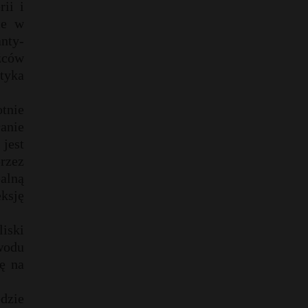
ii i
ie w
nty-
źców
tyka
tnie
anie
jest
rzez
ealną
ksję
iski
owodu
ę na
dzie