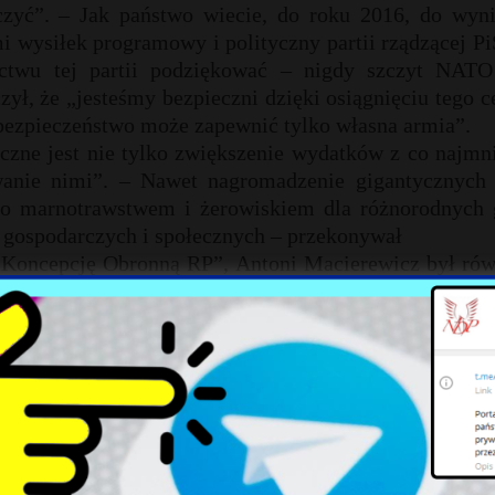
czyć”. – Jak państwo wiecie, do roku 2016, do wyn
i wysiłek programowy i polityczny partii rządzącej Pi
ictwu tej partii podziękować – nigdy szczyt NATO
zył, że „jesteśmy bezpieczni dzięki osiągnięciu tego c
bezpieczeństwo może zapewnić tylko własna armia”.
czne jest nie tylko zwiększenie wydatków z co najmn
wanie nimi”. – Nawet nagromadzenie gigantycznych
ylko marnotrawstwem i żerowiskiem dla różnorodnych 
ch gospodarczych i społecznych – przekonywał
 „Koncepcję Obronną RP”, Antoni Macierewicz był rów
nie TVP.
, że nasz wysiłek zbrojeniowy będzie skoncentrowany 
 przede wszystkim o siłę ognia, o zdolność do raż
 pozwolą drugiej stronie zdominować pola walki. Jeże
kładom, które przekształcają zbrojenia w swoisty kon
ków, nic dla państwa polskiego – podkreślił szef re
i, budowa obrony terytorialnej i polskiej armii, zwła
t państwo polskie będzie w stanie powstrzymać każ