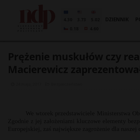
DZIENNIK
P
4.30
3.73
5.02
0.18
4.60
Prężenie muskułów czy rea
Macierewicz zaprezentowa
24 maja, 2017
Bezpieczeństwo
We wtorek przedstawiciele Ministerstwa O
Zgodnie z jej założeniami kluczowe elementy bezp
Europejskiej, zaś największe zagrożenie dla naszej 