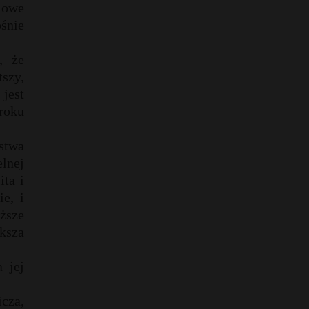
iowe
śnie
, że
szy,
 jest
 roku
stwa
elnej
ta i
e, i
ższe
ększa
 jej
cza,