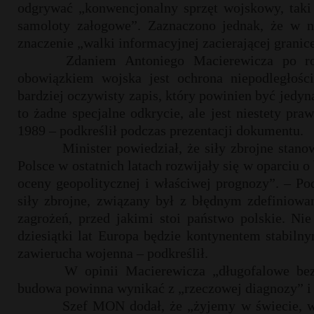
odgrywać „konwencjonalny sprzęt wojskowy, taki 
samoloty załogowe”. Zaznaczono jednak, że w ni
znaczenie „walki informacyjnej zacierającej grani
Zdaniem Antoniego Macierewicza po ro
obowiązkiem wojska jest ochrona niepodległości
bardziej oczywisty zapis, który powinien być jedyn
to żadne specjalne odkrycie, ale jest niestety pra
1989 – podkreślił podczas prezentacji dokumentu.
Minister powiedział, że siły zbrojne sta
Polsce w ostatnich latach rozwijały się w oparciu 
oceny geopolitycznej i właściwej prognozy”. – Po
siły zbrojne, związany był z błędnym zdefiniowa
zagrożeń, przed jakimi stoi państwo polskie. Ni
dziesiątki lat Europa będzie kontynentem stabilny
zawierucha wojenna – podkreślił.
W opinii Macierewicza „długofalowe bez
budowa powinna wynikać z „rzeczowej diagnozy” i p
Szef MON dodał, że „żyjemy w świecie, w