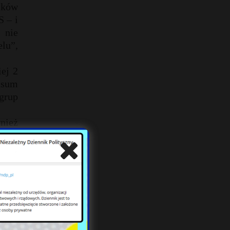
ików
S – i
 nie
elu”,
iej 2
 sum
grup
nież
tam,
enia
li to
cert
sortu
szcza
dego