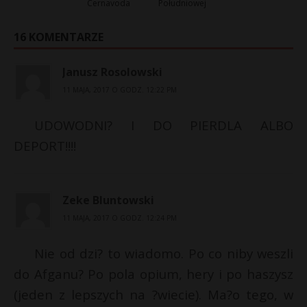
Cernavoda
Południowej
16 KOMENTARZE
Janusz Rosolowski
11 MAJA, 2017 O GODZ. 12:22 PM
UDOWODNI? I DO PIERDLA ALBO
DEPORT!!!!
Zeke Bluntowski
11 MAJA, 2017 O GODZ. 12:24 PM
Nie od dzi? to wiadomo. Po co niby weszli
do Afganu? Po pola opium, hery i po haszysz
(jeden z lepszych na ?wiecie). Ma?o tego, w