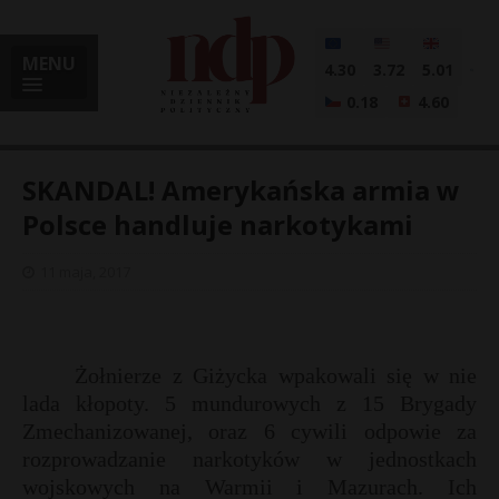
MENU
4.30
3.72
5.01
0.18
4.60
SKANDAL! Amerykańska armia w
Polsce handluje narkotykami
i
11 maja, 2017
l
Żołnierze z Giżycka wpakowali się w nie
lada kłopoty. 5 mundurowych z 15 Brygady
Zmechanizowanej, oraz 6 cywili odpowie za
rozprowadzanie narkotyków w jednostkach
wojskowych na Warmii i Mazurach. Ich