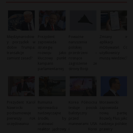
Międzynarodow
Prezydent
Poważne
Zmiany w
y porządek w
zapowiada
naruszenia
aplikacji
dobie Trumpa:
strategię
polskiej
mObywatel: Co
transakcje
rozwoju jako
przestrzeni –
użytkownicy
zamiast zasad?
kluczowy punkt
rosnące
muszą wiedzieć?
kampanii
zagrożenie ze
parlamentarnej
strony Rosji
Prezydent Karol
Rumunia
Korea Północna
Morawiecki
Nawrocki
wprowadza
testuje pocisk
zapowiada
podsumowuje
nadzwyczajne
balistyczny
nową partię:
pierwszy rok
środki, by
przed
Rozwój Plus jako
urzędowania
uratować
manewrami USA
nadzieja polskiej
reaktor jądrowy
i Korei
prawicy