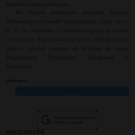
t
samolotu transportowego.
We wtorek podejrzani usłyszeli zarzuty.
r
Odpowiedzą za handel narkotykami. Grozi im za
s
to 10 lat więzienia. Członkowie grupy przyznali
s
się do winy. Sąd zastosował wobec nich policyjne
dozory. Sprawą zajmuje się Wydział do spraw
Wojskowych Prokuratury Okręgowej w
Warszawie.
Udostępnij:
X
WIĘCEJ POSTÓW