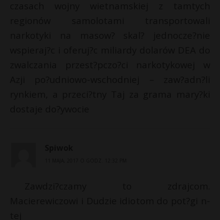
czasach wojny wietnamskiej z tamtych
regionów samolotami transportowali
narkotyki na masow? skal? jednocze?nie
wspieraj?c i oferuj?c miliardy dolarów DEA do
zwalczania przest?pczo?ci narkotykowej w
Azji po?udniowo-wschodniej – zaw?adn?li
rynkiem, a przeci?tny Taj za grama mary?ki
dostaje do?ywocie
Spiwok
11 MAJA, 2017 O GODZ. 12:32 PM
Zawdzi?czamy to zdrajcom.
Macierewiczowi i Dudzie idiotom do pot?gi n-
tej