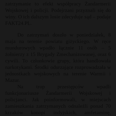
zatrzymanie to efekt współpracy Żandarmerii
Wojskowej i policji. Podejrzani przyznali się do
winy. O ich dalszym losie zdecyduje sąd – podaje
FAKT24.PL.
Do zatrzymań doszło w poniedziałek, 8
maja na terenie powiatu giżyckiego. W ręce
mundurowych wpadło łącznie 11 osób – 5
żołnierzy z 15 Brygady Zmechanizowanej, oraz 6
cywili. To członkowie grupy, która handlowała
narkotykami. Środki odurzające rozprowadzała w
jednostkach wojskowych na terenie Warmii i
Mazur.
Na trop przestępców wpadli
funkcjonariusze Żandarmerii Wojskowej i
policjanci. Jak poinformowali, w miejscach
zamieszkania zatrzymanych odnaleźli ponad 70
krzaków konopi indyjskich, amfetaminę,