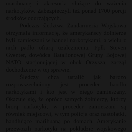
marihuanę i akcesoria służące do ważenia
P
narkotyków. Zabezpieczyli też ponad 1700 porcji
środków odurzających.
Podczas śledztwa Żandarmeria Wojskowa
otrzymała informację, że amerykańscy żołnierze
E
byli zamieszani w handel narkotykami, a wielu z
s
nich padło ofiarą uzależnienia. Ppłk Steven
s
Gventer, dowódca Batalionowej Grupy Bojowej
i
NATO stacjonującej w obok Orzysza, zaczął
l
dochodzenie w tej sprawie.
E
Śledczy chcą ustalić jak bardzo
rozpowszechniony jest proceder handlu
i
narkotykami i kto jest w niego zamieszany.
l
Okazuje się, że oprócz samych żołnierzy, którzy
biorą narkotyki, w proceder zamieszani są
również miejscowi, w tym policja oraz nastolatki,
s
s
handlujące marihuaną po domach. Amerykanie
przewozili narkotyki na pokładzie wojskowego