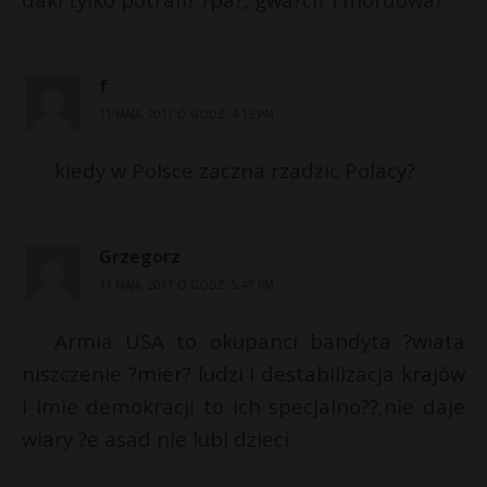
f
11 MAJA, 2017 O GODZ. 4:13 PM
kiedy w Polsce zaczna rzadzic Polacy?
Grzegorz
11 MAJA, 2017 O GODZ. 5:47 PM
Armia USA to okupanci bandyta ?wiata
niszczenie ?mier? ludzi i destabilizacja krajów
i imie demokracji to ich specjalno??,nie daje
wiary ?e asad nie lubi dzieci