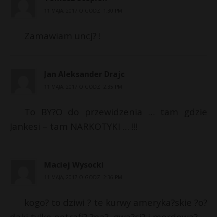
11 MAJA, 2017 O GODZ. 1:30 PM
Zamawiam uncj? !
Jan Aleksander Drajc
11 MAJA, 2017 O GODZ. 2:35 PM
To BY?O do przewidzenia … tam gdzie
Jankesi – tam NARKOTYKI … !!!
Maciej Wysocki
11 MAJA, 2017 O GODZ. 2:36 PM
kogo? to dziwi ? te kurwy ameryka?skie ?o?
daki tylko potrafi? ?pa?, gwa?ci? i mordowa?