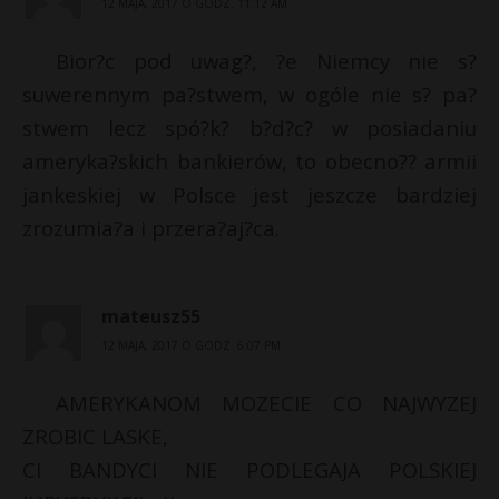
12 MAJA, 2017 O GODZ. 11:12 AM
Bior?c pod uwag?, ?e Niemcy nie s?
suwerennym pa?stwem, w ogóle nie s? pa?
stwem lecz spó?k? b?d?c? w posiadaniu
ameryka?skich bankierów, to obecno?? armii
jankeskiej w Polsce jest jeszcze bardziej
zrozumia?a i przera?aj?ca.
mateusz55
12 MAJA, 2017 O GODZ. 6:07 PM
AMERYKANOM MOZECIE CO NAJWYZEJ
ZROBIC LASKE,
CI BANDYCI NIE PODLEGAJA POLSKIEJ