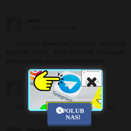
santa
11 MAJA, 2017 O GODZ. 12:33 PM
Trzeba to powiedzie? otwarcie , nasz rz?d
sprzeda? Polsk? , a my b?dziemy finansowa?
pobyt us army na naszym terytorium.
Bronis?aw Brochocki
11 MAJA, 2017 O GODZ. 1:30 PM
Zajebiscie…,z czego? Jankesi musza ?y? ….
POLUB
NAS!
Tomasz Stepien