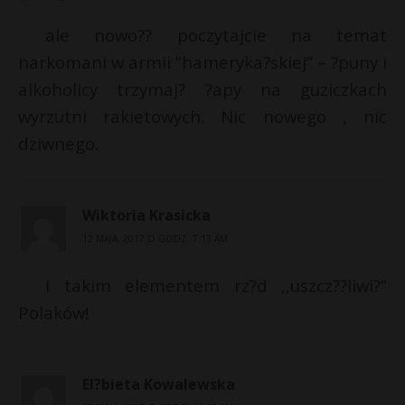
ale nowo?? poczytajcie na temat
narkomani w armii ”hameryka?skiej” – ?puny i
alkoholicy trzymaj? ?apy na guziczkach
wyrzutni rakietowych. Nic nowego , nic
dziwnego.
Wiktoria Krasicka
12 MAJA, 2017 O GODZ. 7:13 AM
I takim elementem rz?d ,,uszcz??liwi?”
Polaków!
El?bieta Kowalewska