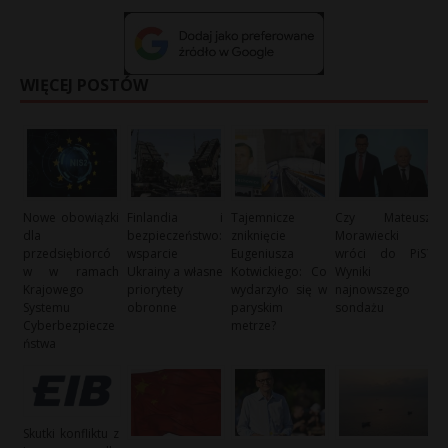
WIĘCEJ POSTÓW
Nowe obowiązki
Finlandia i
Tajemnicze
Czy Mateusz
dla
bezpieczeństwo:
zniknięcie
Morawiecki
przedsiębiorcó
wsparcie
Eugeniusza
wróci do PiS?
w w ramach
Ukrainy a własne
Kotwickiego: Co
Wyniki
Krajowego
priorytety
wydarzyło się w
najnowszego
Systemu
obronne
paryskim
sondażu
Cyberbezpiecze
metrze?
ństwa
Skutki konfliktu z