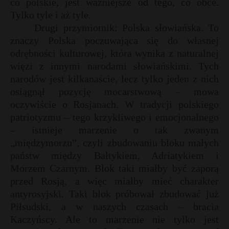
co polskie, jest ważniejsze od tego, co obce.
Tylko tyle i aż tyle.
Drugi przymiotnik: Polska słowiańska. To
znaczy Polska poczuwająca się do własnej
odrębności kulturowej, która wynika z naturalnej
więzi z innymi narodami słowiańskimi. Tych
narodów jest kilkanaście, lecz tylko jeden z nich
osiągnął pozycję mocarstwową – mowa
oczywiście o Rosjanach. W tradycji polskiego
patriotyzmu – tego krzykliwego i emocjonalnego
– istnieje marzenie o tak zwanym
„międzymorzu”, czyli zbudowaniu bloku małych
państw między Bałtykiem, Adriatykiem i
Morzem Czarnym. Blok taki miałby być zaporą
przed Rosją, a więc miałby mieć charakter
antyrosyjski. Taki blok próbował zbudować już
Piłsudski, a w naszych czasach – bracia
Kaczyńscy. Ale to marzenie nie tylko jest