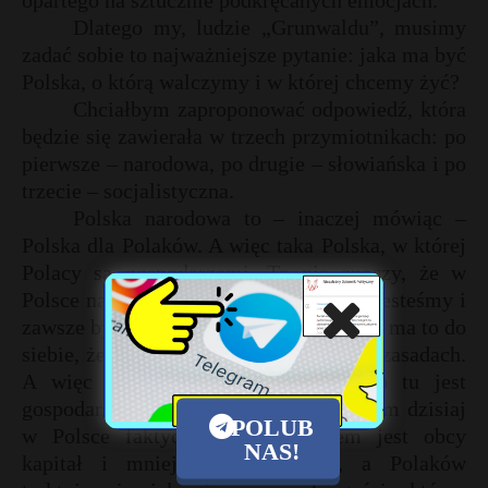
opartego na sztucznie podkręcanych emocjach.
Dlatego my, ludzie „Grunwaldu”, musimy
zadać sobie to najważniejsze pytanie: jaka ma być
Polska, o którą walczymy i w której chcemy żyć?
Chciałbym zaproponować odpowiedź, która
będzie się zawierała w trzech przymiotnikach: po
pierwsze – narodowa, po drugie – słowiańska i po
trzecie – socjalistyczna.
Polska narodowa to – inaczej mówiąc –
Polska dla Polaków. A więc taka Polska, w której
Polacy są gospodarzami. To nie znaczy, że w
Polsce narodowej nie może być gości. Jesteśmy i
zawsze byliśmy gościnni, ale gościnność ma to do
siebie, że musi być oparta na zdrowych zasadach.
A więc trzeba jasno powiedzieć, kto tu jest
gospodarzem, a kto gościem. Tymczasem dzisiaj
POLUB
w Polsce faktycznym gospodarzem jest obcy
NAS!
kapitał i mniejszości narodowe, a Polaków