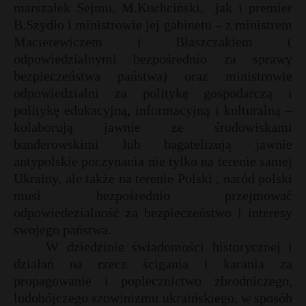
marszałek Sejmu, M.Kuchciński,
jak i premier
P
B.Szydło i ministrowie jej gabinetu – z ministrem
t
Macierewiczem i Błaszczakiem (
r
odpowiedzialnymi bezpośrednio za sprawy
bezpieczeństwa państwa) oraz ministrowie
E
odpowiedzialni za politykę gospodarczą i
politykę edukacyjną, informacyjną i kulturalną –
kolaborują jawnie ze środowiskami
i
banderowskimi lub bagatelizują jawnie
l
antypolskie poczynania nie tylko na terenie samej
Ukrainy, ale także na terenie Polski , naród polski
musi bezpośrednio przejmować
odpowiedezialność za bezpieczeństwo i interesy
swojego państwa.
W dziedzinie świadomości historycznej i
działań na rzecz ścigania i karania za
propagowanie i poplecznictwo zbrodniczego,
ludobójczego szowinizmu ukraińskiego, w sposób