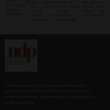
Iranem dla
Chiny stawiają
Najnowszy
Iran grozi USA:
amerykańskich
na zieloną
sondaż: Polacy
Cieśnina Ormuz
zasobów
energię:
niechętni
otwarta tylko
wojskowych
ambitne plany
powrotowi
pod warunkami
na 2030 rok
Morawieckiego
Portal niezależny od instytucji państwowych,
organizacji rządowych. Dziennik jest prywatnym
przedsiębiorstwem utworzonym i założonym przez
osoby prywatne.