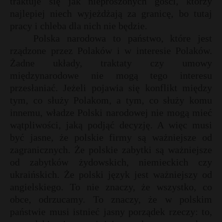
traktuje się jak nieproszonych gości, którzy
najlepiej niech wyjeżdżają za granicę, bo tutaj
pracy i chleba dla nich nie będzie.
Polska narodowa to państwo, które jest
rządzone przez Polaków i w interesie Polaków.
Żadne układy, traktaty czy umowy
międzynarodowe nie mogą tego interesu
przesłaniać. Jeżeli pojawia się konflikt między
tym, co służy Polakom, a tym, co służy komu
innemu, władze Polski narodowej nie mogą mieć
wątpliwości, jaką podjąć decyzję. A więc musi
być jasne, że polskie firmy są ważniejsze od
zagranicznych. Że polskie zabytki są ważniejsze
od zabytków żydowskich, niemieckich czy
ukraińskich. Że polski język jest ważniejszy od
angielskiego. To nie znaczy, że wszystko, co
obce, odrzucamy. To znaczy, że w polskim
państwie musi istnieć jasny porządek rzeczy: to,