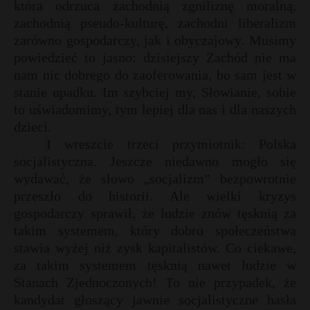
która odrzuca zachodnią zgniliznę moralną,
zachodnią pseudo-kulturę, zachodni liberalizm
zarówno gospodarczy, jak i obyczajowy. Musimy
powiedzieć to jasno: dzisiejszy Zachód nie ma
nam nic dobrego do zaoferowania, bo sam jest w
stanie upadku. Im szybciej my, Słowianie, sobie
to uświadomimy, tym lepiej dla nas i dla naszych
dzieci.
I wreszcie trzeci przymiotnik: Polska
socjalistyczna. Jeszcze niedawno mogło się
wydawać, że słowo „socjalizm” bezpowrotnie
przeszło do historii. Ale wielki kryzys
gospodarczy sprawił, że ludzie znów tęsknią za
takim systemem, który dobro społeczeństwa
stawia wyżej niż zysk kapitalistów. Co ciekawe,
za takim systemem tęsknią nawet ludzie w
Stanach Zjednoczonych! To nie przypadek, że
kandydat głoszący jawnie socjalistyczne hasła