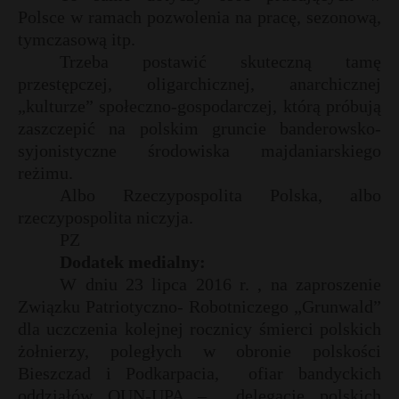
Polsce w ramach pozwolenia na pracę, sezonową,
tymczasową itp.
Trzeba postawić skuteczną tamę
przestępczej, oligarchicznej, anarchicznej
„kulturze” społeczno-gospodarczej, którą próbują
zaszczepić na polskim gruncie banderowsko-
syjonistyczne środowiska majdaniarskiego
reżimu.
Albo Rzeczypospolita Polska, albo
rzeczypospolita niczyja.
PZ
Dodatek medialny:
W dniu 23 lipca 2016 r. , na zaproszenie
Związku Patriotyczno- Robotniczego „Grunwald”
dla uczczenia kolejnej rocznicy śmierci polskich
żołnierzy, poległych w obronie polskości
Bieszczad i Podkarpacia,
ofiar bandyckich
oddziałów OUN-UPA –
delegacje polskich