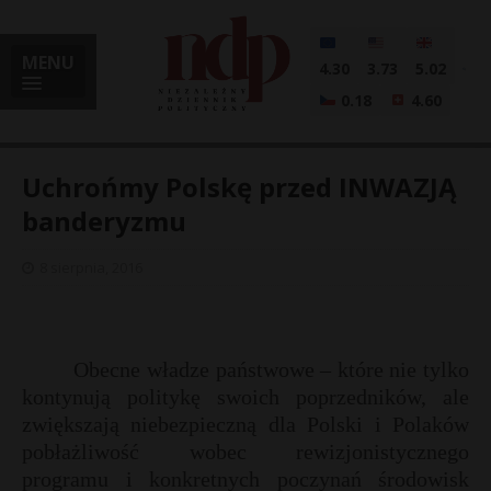
MENU
4.30
3.73
5.02
0.18
4.60
Uchrońmy Polskę przed INWAZJĄ
banderyzmu
i
8 sierpnia, 2016
l
Obecne władze państwowe – które nie tylko
kontynują politykę swoich poprzedników, ale
zwiększają niebezpieczną dla Polski i Polaków
pobłażliwość wobec rewizjonistycznego
programu i konkretnych poczynań środowisk