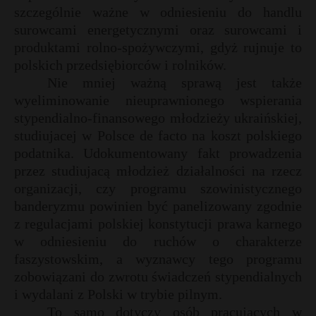
szczególnie ważne w odniesieniu do handlu
surowcami energetycznymi oraz surowcami i
produktami rolno-spożywczymi, gdyż rujnuje to
polskich przedsiębiorców i rolników.
Nie mniej ważną sprawą jest także
wyeliminowanie nieuprawnionego wspierania
stypendialno-finansowego młodzieży ukraińskiej,
studiujacej w Polsce de facto na koszt polskiego
podatnika. Udokumentowany fakt prowadzenia
przez studiujacą młodzież działalności na rzecz
organizacji, czy programu szowinistycznego
banderyzmu powinien być panelizowany zgodnie
z regulacjami polskiej konstytucji prawa karnego
w odniesieniu do ruchów o charakterze
faszystowskim, a wyznawcy tego programu
zobowiązani do zwrotu świadczeń stypendialnych
i wydalani z Polski w trybie pilnym.
To samo dotyczy osób pracujących w