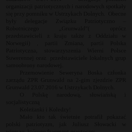
organizacji patriotycznych i narodowych spotkały
się przy pomniku w Ustrzykach Dolnych.
Obecne
były delegacje Związku Patriotyczno –
Robotniczego „Grunwald”( oprócz
przedstawicieli z kraju także z Oddziału w
Norwegii) , partii Zmiana, partii Polska
Patriotyczna, stowarzyszenia Wierni Polsce
Suwerennej oraz
przedstawiciele lokalnych grup
samoobrony narodowej.
Przemowienie Seweryna Boska członka
zarządu ZPR Grunwald na 2-gim zjezdzie ZPR
Grunwald 23.07.2016 w Ustrzykach Dolnych.
O Polskę narodową, słowiańską i
socjalistyczną
Koleżanki i Koledzy!
Mało kto tak świetnie potrafił pokazać
polski patriotyzm, jak Juliusz Słowacki w
wierszu, którego fragment przytoczę: