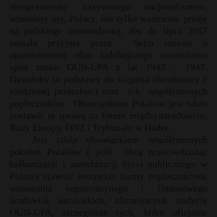
t
nieuprawniony nazywanego nacjonalizmem,
winniśmy my, Polacy, nie tylko wzmocnić presję
r
na polskiego ustawodawcę, aby do lipca 2017
została przyjęta przez
Sejm ustawa o
s
upamietnieniu ofiar ludobójczego szowinizmu
s
spod znaku OUN-UPA z lat 1943 – 1947.
Dawałoby to podstawy do ścigania zbrodniarzy z
niedawnej przeszłości oraz
ich
współczesnych
popleczników . Obowiązkiem Polaków jest także
postawić tę sprawę na forum międzynarodowym,
Rady Europy, ONZ i Trybunału w Hadze.
Jest także obowiązkiem współczesnych
pokoleń Polaków ( jeśli
chcą przeciwdziałać
bałkanizacji i anarchizacji życia publicznego w
Polsce) ujawnić wszystkie formy poplecznictwa,
wspierania organizacynego i finansowego
środowisk ukraińskich, afirmujacych tradycję
OUN-UPA, szczególnie tych, które oficjanie