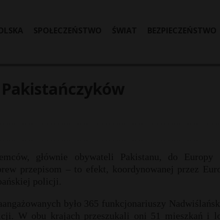
OLSKA
SPOŁECZEŃSTWO
ŚWIAT
BEZPIECZEŃSTWO
t Pakistańczyków
emców, głównie obywateli Pakistanu, do Europy 
rew przepisom – to efekt, koordynowanej przez Euro
ańskiej policji.
angażowanych było 365 funkcjonariuszy Nadwiślańsk
icji. W obu krajach przeszukali oni 51 mieszkań i lo