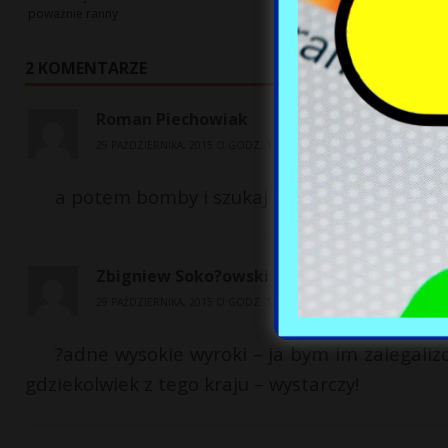
poważnie ranny
2 KOMENTARZE
Roman Piechowiak
29 PAŹDZIERNIKA, 2015 O GODZ. 11:57 AM
a potem bomby i szukaj wiatru w polu jak to s
Zbigniew Soko?owski
29 PAŹDZIERNIKA, 2015 O GODZ. 12:38 PM
?adne wysokie wyroki – ja bym im zalegali
gdziekolwiek z tego kraju – wystarczy!