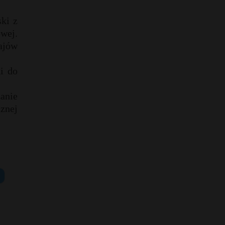
ski z
wej.
ajów
ki do
anie
cznej