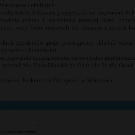
Warszawie i okolicach.
e obywatele Pakistanu przyjeżdżali na terytorium Pol
zowania pobytu i wyrobienia polskiej karty pobyto
.in. wizy, które dostawali od fałszerzy z innych kr
skich rezydentów grupy przestępczej, składali wnios
ieprawdę dokumentami.
ytu pozwalała cudzoziemcom na swobodne przemieszcz
a rzeczniczka Nadwiślańskiego Oddziału Straży Grani
 nadzorem Prokuratury Okręgowej w Warszawie.
X