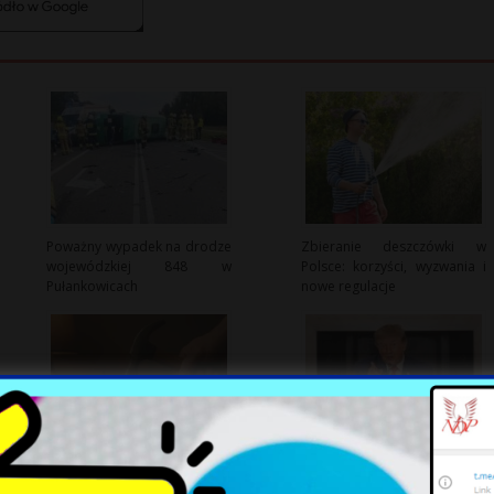
Poważny wypadek na drodze
Zbieranie deszczówki w
wojewódzkiej 848 w
Polsce: korzyści, wyzwania i
Pułankowicach
nowe regulacje
Czy Polska pożegna się ze
Cienie nad Eskalacją:
zmianą czasu? Planowane
Pentagon wobec Dylematów