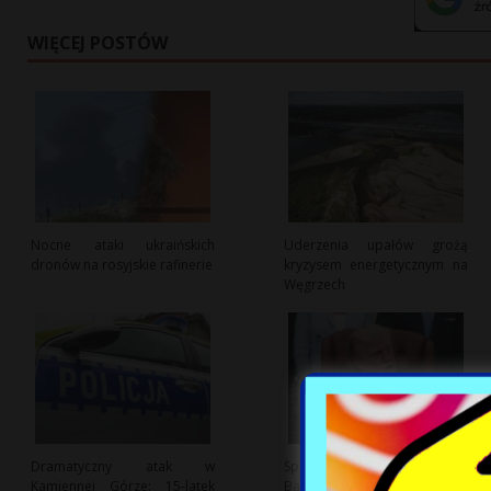
WIĘCEJ POSTÓW
Nocne ataki ukraińskich
Uderzenia upałów grożą
dronów na rosyjskie rafinerie
kryzysem energetycznym na
Węgrzech
Dramatyczny atak w
Spór Trumpa o Budowę Sali
Kamiennej Górze: 15-latek
Balowej przy Białym Domu