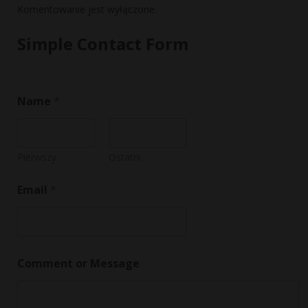
Komentowanie jest wyłączone.
Simple Contact Form
Name
*
Pierwszy
Ostatni
Email
*
M
Comment or Message
e
s
s
a