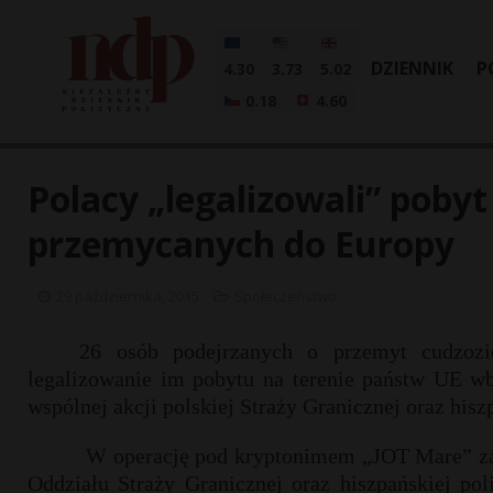
DZIENNIK
P
4.30
3.73
5.02
0.18
4.60
Polacy „legalizowali” poby
przemycanych do Europy
29 października, 2015
Społeczeństwo
26 osób podejrzanych o przemyt cudzozi
legalizowanie im pobytu na terenie państw UE wb
wspólnej akcji polskiej Straży Granicznej oraz hiszp
W operację pod kryptonimem „JOT Mare” za
Oddziału Straży Granicznej oraz hiszpańskiej pol