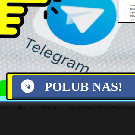
inicjatywy i ich konsekwencje
Strategicznych
i? sta?o,,,
POLUB NAS!
zowa? pobyt w Pakistanie bez prawa powrotu i wyj