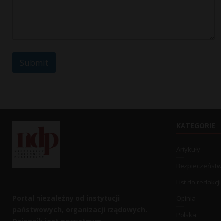
g
e
E
m
a
i
Submit
l
o
r
KATEGORIE
Artykuły
Bezpieczeńst
List do redakcji
Portal niezależny od instytucji
Opinia
państwowych, organizacji rządowych.
Polska
Dziennik jest prywatnym