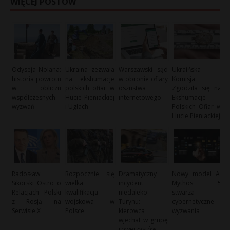
WIĘCEJ POSTÓW
Odyseja Nolana:
Ukraina zezwala
Warszawski sąd
Ukraińska
historia powrotu
na ekshumacje
w obronie ofiary
Komisja
w obliczu
polskich ofiar w
oszustwa
Zgodziła się na
współczesnych
Hucie Pieniackiej
internetowego
Ekshumacje
wyzwań
i Ugłach
Polskich Ofiar w
Hucie Pieniackiej
Radosław
Rozpocznie się
Dramatyczny
Nowy model AI
Sikorski Ostro o
wielka
incydent
Mythos 5
Relacjach Polski
kwalifikacja
niedaleko
stwarza
z Rosją na
wojskowa w
Turynu:
cybernetyczne
Serwisie X
Polsce
kierowca
wyzwania
wjechał w grupę
rowerzystów