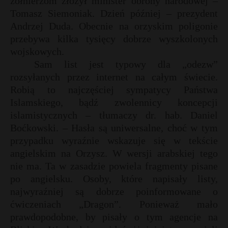
żołnierzom złożył minister obrony narodowej –
t
Tomasz Siemoniak. Dzień później – prezydent
r
Andrzej Duda. Obecnie na orzyskim poligonie
przebywa kilka tysięcy dobrze wyszkolonych
t
s
wojskowych.
s
Sam list jest typowy dla „odezw”
s
rozsyłanych przez internet na całym świecie.
s
Robią to najczęściej sympatycy Państwa
Islamskiego, bądź zwolennicy koncepcji
islamistycznych – tłumaczy dr. hab. Daniel
Boćkowski. – Hasła są uniwersalne, choć w tym
przypadku wyraźnie wskazuje się w tekście
angielskim na Orzysz. W wersji arabskiej tego
nie ma. Ta w zasadzie powiela fragmenty pisane
po angielsku. Osoby, które napisały listy,
najwyraźniej są dobrze poinformowane o
ćwiczeniach „Dragon”. Ponieważ mało
prawdopodobne, by pisały o tym agencje na