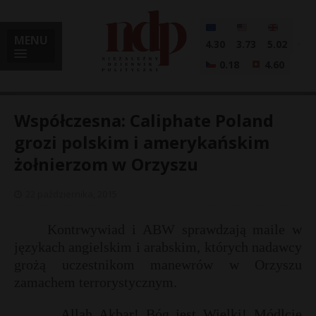
MENU
4.30
3.73
5.02
0.18
4.60
Współczesna: Caliphate Poland
grozi polskim i amerykańskim
żołnierzom w Orzyszu
i
22 października, 2015
l
Kontrwywiad i ABW sprawdzają maile w
językach angielskim i arabskim, których nadawcy
grożą uczestnikom manewrów w Orzyszu
zamachem terrorystycznym.
„Allah Akbar! Bóg jest Wielki! Módlcie