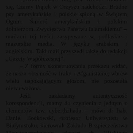
się, Czarny Piątek w Orzyszu nadchodzi. Brudne
psy amerykańskie i polskie spłoną w Świętym
Ogniu. Śmierć amerykańskim i polskim
żołnierzom. Zwycięstwo Państwu Islamskiemu” –
mailami tej treści zasypywane są podlaskie i
mazurskie media. W języku arabskim i
angielskim. Taki mail przyszedł także do redakcji
„Gazety Współczesnej”.
– Z formy skonstruowania przekazu widać,
że nasza obecność w Iraku i Afganistanie, wbrew
wielu uspokajającym głosom, nie pozostała
niezauważona.
Jeśli zakładamy autentyczność
korespondencji, mamy do czynienia z jednym z
elementów tzw. cyberdżihadu – mówi dr hab.
Daniel Boćkowski, profesor Uniwersytetu w
Białymstoku, kierownik Zakładu Bezpieczeństwa
Międzynarodowego, ekspert ds. Bliskiego