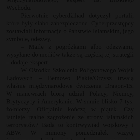
Wschodu.
P
Pierwotnie cyberdżihad dotyczył portali,
które były słabo zabezpieczone. Cyberprzestępcy
zostawiali informacje o Państwie Islamskim, jego
symbole, odezwy.
E
– Maile z pogróżkami albo odezwami,
wysyłane do mediów także są częścią tej strategii
i
– dodaje ekspert.
l
W Ośrodku Szkolenia Poligonowego Wojsk
Lądowych – Bemowo Piskie/Orzysz trwają
właśnie międzynarodowe ćwiczenia Dragon-15.
W manewrach biorą udział Polacy, Niemcy,
E
Brytyczycy i Amerykanie. W sumie blisko 7 tys.
żołnierzy. Oficjalnie kończą w piątek. Czy
istnieje realne zagrożenie ze strony islamskich
i
l
terrorystów? Bada to kontrwywiad wojskowy i
ABW. W miniony poniedziałek wizytę