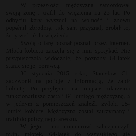
W przeszłości mężczyzna zamordował
swoją żonę i trafił do więzienia na 25 lat. Po
odbyciu kary wyszedł na wolność i znowu
popełnił zbrodnię. Jak sam przyznał, zrobił to,
żeby wrócić do więzienia.
Swoją ofiarę poznał poznał przez Internet.
Młoda kobieta zaczęła się z nim spotykać. Nie
przypuszczała widocznie, że poznany 64-latek
stanie się jej oprawcą.
30 stycznia 2015 roku, Stanisław Ch.
zadzwonił na policję z informacją, że zabił
kobietę. Po przybyciu na miejsce zdarzenia
funkcjonariusze zastali 64-letniego mężczyznę, a
r
w jednym z pomieszczeń znaleźli zwłoki 25-
letniej kobiety. Mężczyzna został zatrzymany i
s
trafił do policyjnego aresztu.
s
W jego domu mundurowi zabezpieczyli
m.in. młotek. 64-latek do wszystkiego się