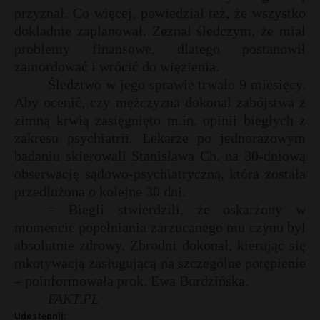
przyznał. Co więcej, powiedział też, że wszystko
P
dokładnie zaplanował. Zeznał śledczym, że miał
problemy finansowe, dlatego postanowił
zamordować i wrócić do więzienia.
Śledztwo w jego sprawie trwało 9 miesięcy.
E
Aby ocenić, czy mężczyzna dokonał zabójstwa z
zimną krwią zasięgnięto m.in. opinii biegłych z
i
zakresu psychiatrii. Lekarze po jednorazowym
l
badaniu skierowali Stanisława Ch. na 30-dniową
obserwację sądowo-psychiatryczną, która została
przedłużona o kolejne 30 dni.
– Biegli stwierdzili, że oskarżony w
momencie popełniania zarzucanego mu czynu był
absolutnie zdrowy. Zbrodni dokonał, kierując się
mkotywacją zasługującą na szczególne potępienie
– poinformowała prok. Ewa Burdzińska.
FAKT.PL
Udostępnij: