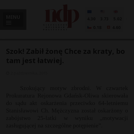
MENU
4.30
3.73
5.02
0.18
4.60
Szok! Zabił żonę Chce za kraty, bo
tam jest łatwiej.
i
2 października, 2015
Szokujący motyw zbrodni. W czwartek
Prokuratura Rejonowa Gdańsk-Oliwa skierowała
l
do sądu akt oskarżenia przeciwko 64-letniemu
Stanisławowi Ch. Mężczyzna został oskarżony o
zabójstwo 25-latki w wyniku „motywacji
zasługującej na szczególne potępienie”.