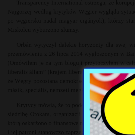
Transparency International ostrzega, że korupc
Najgorzej według krytyków Węgier wygląda sytua
po węgiersku nadal magyar cigányok), którzy sta
Miskolcu wyburzono slumsy.
Orbán wytyczył dalekie horyzonty dla swej w
przemówieniu z 26 lipca 2014 wygłoszonym w Bail
(Omówiłem je na tym blogu i przytoczyłem w całoś
liberális állam” (krajem liberalnym). Mówiąc wted
że Węgry pozostaną demokracją i nie odrzucą takic
másik, speciális, nemzeti megközelítés” (oparte 
Krytycy mówią, że to podejście już ujawniło si
siedzibę Otokars, organizacji pozarządowej zarząd
którą oskarżono o finansowe machlojki. Skonfisko
i jej patroni stanowczo zaprzeczają tym oskarżeni