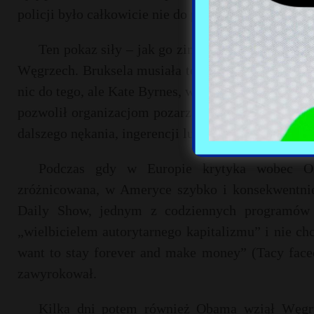
policji było całkowicie nie do przyjęcia) – zagrzmi
Ten pokaz siły – jak go zinterpretowano – był 
Węgrzech. Bruksela musiała to przemilczeć, bo ak
nic do tego, ale Kate Byrnes, wiceszefowa ameryka
pozwolił organizacjom pozarządowym działać „witho
dalszego nękania, ingerencji lub zastraszania), pow
Podczas gdy w Europie krytyka wobec Or
zróżnicowana, w Ameryce szybko i konsekwentnie
Daily Show, jednym z codziennych programów
„wielbicielem autorytarnego kapitalizmu” i nie ch
want to stay forever and make money” (Tacy faceci
zawyrokował.
Kilka dni potem również Obama wziął Węgry