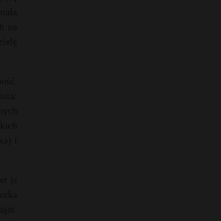
wnała
h na
zielę
bość.
ista:
onych
kich
ka) i
et is
Botka
ját.