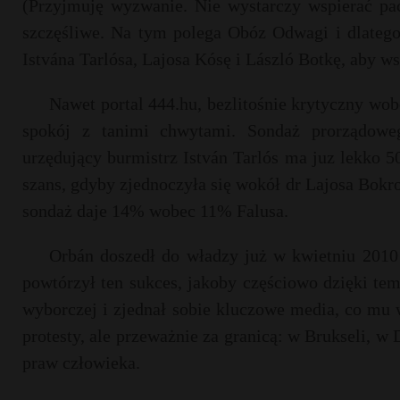
(Przyjmuję wyzwanie. Nie wystarczy wspierać pac
szczęśliwe. Na tym polega Obóz Odwagi i dlate
Istvána Tarlósa, Lajosa Kósę i László Botkę, aby w
Nawet portal 444.hu, bezlitośnie krytyczny wob
spokój z tanimi chwytami. Sondaż prorządoweg
urzędujący burmistrz István Tarlós ma juz lekko 
szans, gdyby zjednoczyła się wokół dr Lajosa Bokro
sondaż daje 14% wobec 11% Falusa.
Orbán doszedł do władzy już w kwietniu 2010 
powtórzył ten sukces, jakoby częściowo dzięki tem
wyborczej i zjednał sobie kluczowe media, co mu
protesty, ale przeważnie za granicą: w Brukseli, 
praw człowieka.