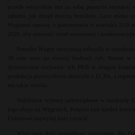
przede wszystkim ma za sobą poparcie rosnącej w
zębami, jak dotąd zresztą bezsilnie. Lecz mimo t
Węgrami umowę o partnerstwie o wartości 21,9 mi
2020, aby umocnić trend wzrostowy i konkurencyjno
Ponadto Węgry otrzymają subsydia w wysokości
39 mln euro na rozwój hodowli ryb. Nawet w n
dynamicznie rozkwita: ich PKB w drugim kwarta
produkcja przemysłowa skoczyła o 11,3%, a tegoro
ma takie wyniki.
Najbliższe wybory samorządowe w niedzielę 1
jego ekipy na Węgrzech. Potężna tam kiedyś lewica 
Fideszowi najwyżej buty czyścić.
Właściwie dziś największe zagrożenie dla Fid