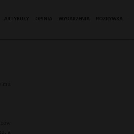
ARTYKUŁY
OPINIA
WYDARZENIA
ROZRYWKA
że mu
dców
zu, a