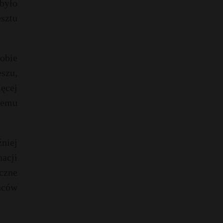
było
sztu
sobie
szu,
ęcej
óremu
niej
nacji
czne
ońców