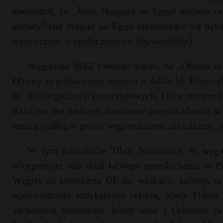
stwierdził, że „from Hungary to Egypt endless reg
society” (od Węgier po Egipt niekończące się nęka
wymierzone w społeczeństwo obywatelskie).
Węgierski MSZ twierdzi hardo, że „Obama meg
Obamy są pozbawione oparcia w faktach). Rzecznik
80 000 organizacji pozarządowych, które otrzymuj
Rząd nie ma żadnych zamiarów przeszkadzania w i
muszą podlegać prawu węgierskiemu, niezależnie od
W tym kontekście Tibor Navracsics, b. węgie
wicepremier, nie miał łatwego przesłuchania w P
Węgier na komisarza UE ds. edukacji, kultury, m
wprowadzaniu radykalnych reform, kiedy Fidesz 
zachodnim bankierom, kiedy wraz z Orbánem prz