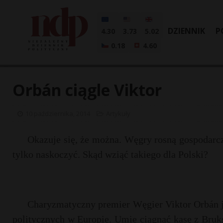
DZIENNIK
P
4.30
3.73
5.02
0.18
4.60
Orbán ciągle Viktor
10 października, 2014
Artykuły
Okazuje się, że można. Węgry rosną gospodarcz
tylko naskoczyć. Skąd wziąć takiego dla Polski?
Charyzmatyczny premier Węgier Viktor Orbán 
politycznych w Europie. Umie ciągnąć kasę z Bruks