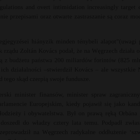
ulations and overt intimidation increasingly target 
nie przepisami oraz otwarte zastraszanie są coraz mo
jegyzései hiányzik minden ténybeli alapot”(uwagi 
 rządu Zoltán Kovács podał, że na Węgrzech działa o
ą z budżetu państwa 200 miliardów forintów (825 mln
ch działalności –stwierdził Kovács – ale wszystkie
 tego skąd czerpią swoje fundusze.
rski minister finansów, minister spraw zagraniczny
arlamencie Europejskim, kiedy pojawił się jako kand
łodzieży i obywatelstwa. Był on prawą ręką Orbána 
doszedł do władzy cztery lata temu. Podpadł zwłas
eprowadził na Węgrzech radykalne oddłużenie ‘szw