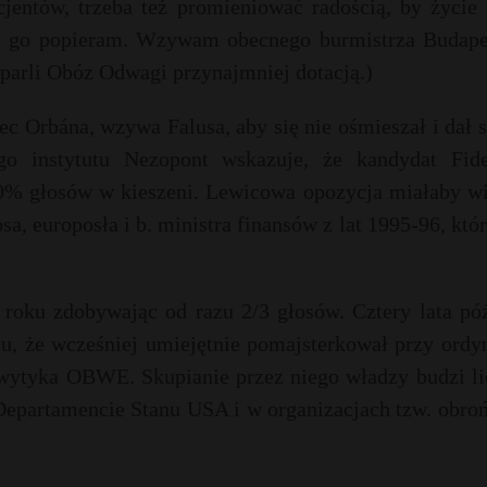
jentów, trzeba też promieniować radością, by życie 
go go popieram. Wzywam obecnego burmistrza Budape
sparli Obóz Odwagi przynajmniej dotacją.)
ec Orbána, wzywa Falusa, aby się nie ośmieszał i dał 
o instytutu Nezopont wskazuje, że kandydat Fide
50% głosów w kieszeni. Lewicowa opozycja miałaby wi
sa, europosła i b. ministra finansów z lat 1995-96, kt
roku zdobywając od razu 2/3 głosów. Cztery lata póź
u, że wcześniej umiejętnie pomajsterkował przy ordy
 wytyka OBWE. Skupianie przez niego władzy budzi li
w Departamencie Stanu USA i w organizacjach tzw. obr