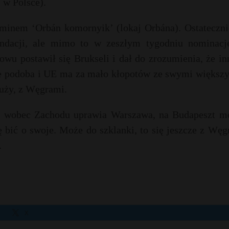
 w Polsce).
rminem ‘Orbán komornyik’ (lokaj Orbána). Ostateczni
ndacji, ale mimo to w zeszłym tygodniu nominacj
wu postawił się Brukseli i dał do zrozumienia, że i
nie podoba i UE ma za mało kłopotów ze swymi większ
duży, z Węgrami.
ie wobec Zachodu uprawia Warszawa, na Budapeszt m
ę bić o swoje. Może do szklanki, to się jeszcze z Wę
…
X