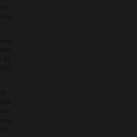
civic
cniej
pana
koło
 $).
 NGO
ch i
ydat
przy
zcza
ajc-