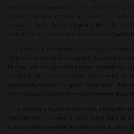
większość rozczarowanych, albo najbardziej rozjus
się już bowiem w sondażach z lewicą i prawdop
prowincji. Attila Juhász, ekspert z klubu Politic
także Miskolc, całkiem duże miasto na wschodzie k
Opozycji w Budapeszcie nie szczędzi się żadne
Jej kandydat na burmistrza stolicy, b. naczelny lek
Phallus) jest bez wątpienia zacnym kandydatem, ale
pomysłów na promocję własnej kandydatury. W sie
spodenkach, w stylu ‘chłopca z Placu Broni’ daje 
rzuca naiwne wyzwanie innym kandydatom do stoł
A kihívást elfogadom. Nem elég a betegeket tám
biztosítani kell. Ezt teszi a Bátor Tábor, ezért én
László polgármestereket és kérem Őket is, hogy a