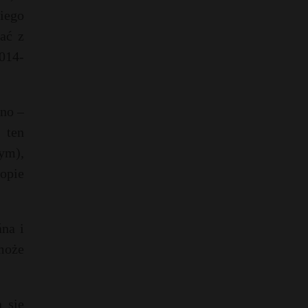
iego
ać z
014-
no –
 ten
ym),
opie
na i
 może
 się