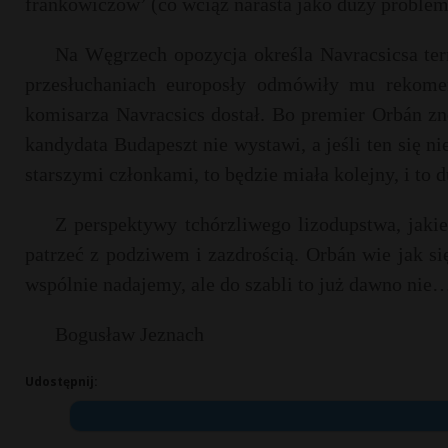
frankowiczów’ (co wciąż narasta jako duży problem
Na Węgrzech opozycja określa Navracsicsa te
przesłuchaniach europosły odmówiły mu rekome
komisarza Navracsics dostał. Bo premier Orbán zno
kandydata Budapeszt nie wystawi, a jeśli ten się 
starszymi członkami, to będzie miała kolejny, i to 
Z perspektywy tchórzliwego lizodupstwa, jak
patrzeć z podziwem i zazdrością. Orbán wie jak si
wspólnie nadajemy, ale do szabli to już dawno nie
Bogusław Jeznach
Udostępnij: