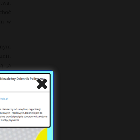
stwa.
choć
ym w
znym
nii.
ą „a
dzie,
n egy
eńską
einu,
acja
jście