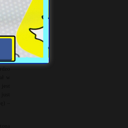
it na
lnie
erski
 (bez
rdzo
ał w
jest
 just
sę) –
tona