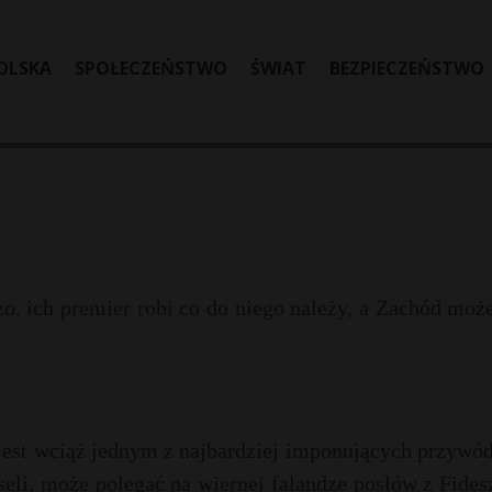
OLSKA
SPOŁECZEŃSTWO
ŚWIAT
BEZPIECZEŃSTWO
o, ich premier robi co do niego należy, a Zachód mo
jest wciąż jednym z najbardziej imponujących przywó
eli, może polegać na wiernej falandze posłów z Fides