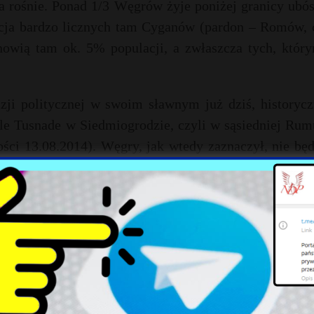
ja rośnie. Ponad 1/3 Węgrów żyje poniżej granicy ubó
cja bardzo licznych tam Cyganów (pardon – Romów, 
nowią tam ok. 5% populacji, a zwłaszcza tych, któr
izji politycznej w swoim sławnym już dziś, historyc
e Tusnade w Siedmiogrodzie, czyli w sąsiedniej Rumu
ci 13.08.2014). Węgry, jak wtedy zaznaczył, nie będ
y z podziwem o Rosji, Chinach i Turcji, obiecał wpraw
h zasad jak np. wolność słowa, ale będzie to „alapjá
na odmiennym, specjalnym podejściu narodowym).
ę na początku września najściem policji na budapeszt
zającej funduszami z Norwegii, Islandii i Liechtenst
wano jej komputery i dokumentację finansową. Organiz
om. „The police raid was completely unacceptable” (Na