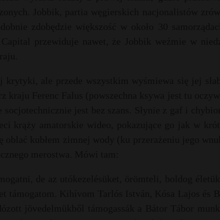
zonych. Jobbik, partia węgierskich nacjonalistów zró
odobnie zdobędzie większość w około 30 samorządac
al Capital przewiduje nawet, że Jobbik weźmie w nied
raju.
j krytyki, ale przede wszystkim wyśmiewa się jej sła
arz kraju Ferenc Falus (powszechna ksywa jest tu oczyw
 socjotechnicznie jest bez szans. Słynie z gaf i chybi
ci krąży amatorskie wideo, pokazujące go jak w krót
się oblać kubłem zimnej wody (ku przerażeniu jego wnu
ecznego merostwa. Mówi tam:
ogatni, de az utókezelésüket, örömteli, boldog életük
 őket támogatom. Kihívom Tarlós István, Kósa Lajos és 
dózott jövedelmükből támogassák a Bátor Tábor munká