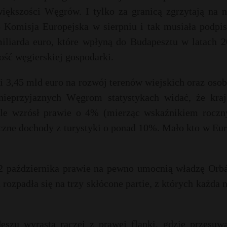
iększości Węgrów. I tylko za granicą zgrzytają na n
o Komisja Europejska w sierpniu i tak musiała podpis
liarda euro, które wpłyną do Budapesztu w latach 2
ść węgierskiej gospodarki.
 3,45 mld euro na rozwój terenów wiejskich oraz osob
ieprzyjaznych Węgrom statystykach widać, że kraj
le wzrósł prawie o 4% (mierząc wskaźnikiem roczn
czne dochody z turystyki o ponad 10%. Mało kto w Eur
2 października prawie na pewno umocnią władzę Orbá
rozpadła się na trzy skłócone partie, z których każda
eszu wyrasta raczej z prawej flanki, gdzie przesuwa