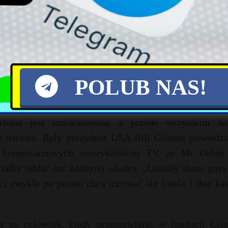
ał Vidar Helgesen, norweski minister ds. europejskich.
ponoć kubłem zimnej wody dla całego sektora non-prof
urat to NGO jest pod norweskim zarządem i Unii forma
ńskiej misji OBWE publicznie zażądała, aby rząd węgi
ut further harassment, interference or intimidation”
POLUB NAS!
tarzając również swoje wcześniejsze protesty.
bána jest umiarkowana, a przede wszystkim ba
 narasta. Były prezydent USA Bill Clinton powiedzi
 komentarzowych amerykańskiej TV, że Mr Orbán 
ciałby oddać raz zdobytej władzy. „Usually those guys
 zwykle po prostu chcą trzymać się fotela i tłuc ka
 na celownik, kiedy przemawiając w fundacji Clin