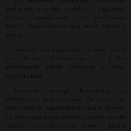
P
praktycznie wszystkie instrukcje i regulaminy
i
lotnicze, wprowadzono nowe mechanizmy
l
E
kontroli bezpieczeństwa oraz oceny jakości i
ryzyka.
i
E
l
Żołnierze narzekają jednak, że nowy system
i
jest bardzo biurokratyczny, a totalna
l
standaryzacja blokuje inicjatywę i tłamsi
indywidualizm.
Katastrofa wymogła koncentrację na
problematyce bezpieczeństwa. Zwiększyła się
liczba oficerów odpowiedzialnych za te kwestie.
Ci, którzy dopuszczają samoloty, pilotów czy całe
jednostki do wykonywania lotów, z punktu