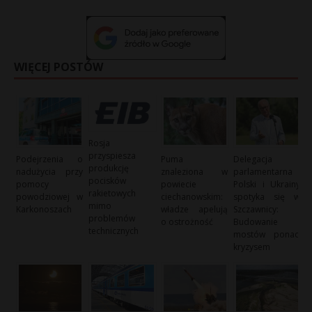
WIĘCEJ POSTÓW
Rosja
przyspiesza
Podejrzenia o
Puma
Delegacja
produkcję
nadużycia przy
znaleziona w
parlamentarna
pocisków
pomocy
powiecie
Polski i Ukrainy
rakietowych
powodziowej w
ciechanowskim:
spotyka się w
mimo
Karkonoszach
władze apelują
Szczawnicy:
problemów
o ostrożność
Budowanie
technicznych
mostów ponad
kryzysem