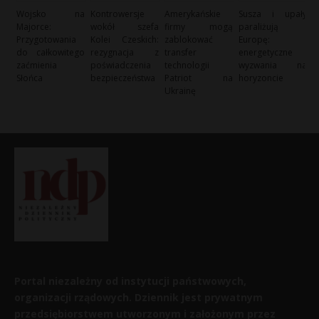
Wojsko na
Kontrowersje
Amerykańskie
Susza i upały
Majorce:
wokół szefa
firmy mogą
paraliżują
Przygotowania
Kolei Czeskich:
zablokować
Europę:
do całkowitego
rezygnacja z
transfer
energetyczne
zaćmienia
poświadczenia
technologii
wyzwania na
Słońca
bezpieczeństwa
Patriot na
horyzoncie
Ukrainę
Portal niezależny od instytucji państwowych,
organizacji rządowych. Dziennik jest prywatnym
przedsiębiorstwem utworzonym i założonym przez