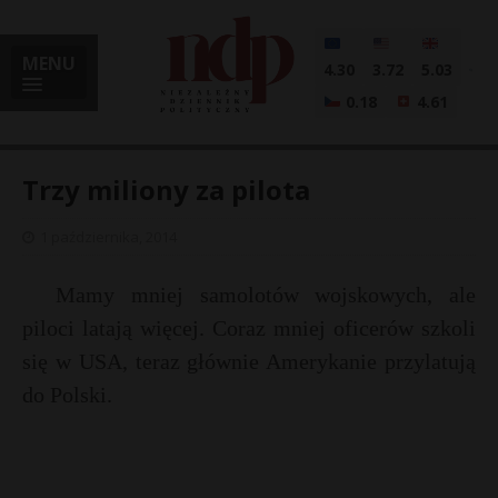
MENU
4.30
3.72
5.03
0.18
4.61
Trzy miliony za pilota
1 października, 2014
i
Mamy mniej samolotów wojskowych, ale
piloci latają więcej. Coraz mniej oficerów szkoli
l
się w USA, teraz głównie Amerykanie przylatują
do Polski.