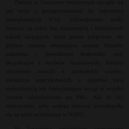
Zmiany w lotnictwie wojskowym zaczęły się
już wraz z przygotowaniami do wdrożenia
amerykańskich F-16. Zlikwidowano pułki
lotnicze na rzecz baz naziemnych i oddzielnych
eskadr latających, które potem połączono. Na
głębsze zmiany obejmujące zmianę filozofii
szkolenia i dowodzenia brakowało woli
decydentów i środków finansowych. Kolejni
oficerowie wracali z zachodnich uczelni,
zwłaszcza amerykańskich, z zupełnie inną
mentalnością niż funkcjonujące wciąż w wojsku
wzorce odziedziczone po PRL. Ale to nie
wystarczało, żeby wojska lotnicze przeobraziły
się na wzór oczekiwany w NATO.
t
E
Po katastrofie smoleńskiej wymieniono