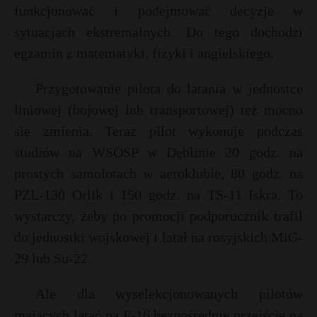
funkcjonować i podejmować decyzje w
sytuacjach ekstremalnych. Do tego dochodzi
egzamin z matematyki, fizyki i angielskiego.
Przygotowanie pilota do latania w jednostce
liniowej (bojowej lub transportowej) też mocno
się zmienia. Teraz pilot wykonuje podczas
studiów na WSOSP w Dęblinie 20 godz. na
prostych samolotach w aeroklubie, 80 godz. na
PZL-130 Orlik i 150 godz. na TS-11 Iskra. To
wystarczy, żeby po promocji podporucznik trafił
do jednostki wojskowej i latał na rosyjskich MiG-
29 lub Su-22.
Ale dla wyselekcjonowanych pilotów
mających latać na F-16 bezpośrednie przejście na