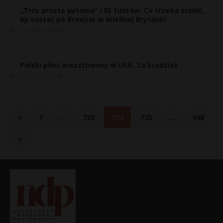
„Trzy proste pytania” i 65 funtów. Co trzeba zrobić,
by zostać po Brexicie w Wielkiej Brytanii?
22 czerwca, 2018
Polski pilot aresztowany w USA. Za kradzież
21 czerwca, 2018
«
1
…
723
724
725
…
948
»