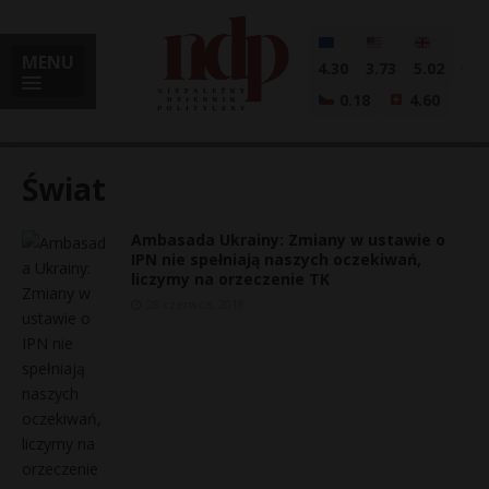
MENU
4.30
3.73
5.02
0.18
4.60
Świat
Ambasada Ukrainy: Zmiany w ustawie o
i
IPN nie spełniają naszych oczekiwań,
liczymy na orzeczenie TK
28 czerwca, 2018
l