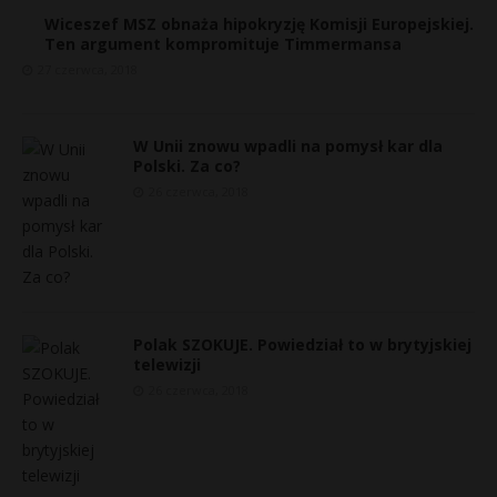
Wiceszef MSZ obnaża hipokryzję Komisji Europejskiej.
P
Ten argument kompromituje Timmermansa
27 czerwca, 2018
E
W Unii znowu wpadli na pomysł kar dla
E
Polski. Za co?
26 czerwca, 2018
i
i
l
l
s
s
Polak SZOKUJE. Powiedział to w brytyjskiej
telewizji
*
26 czerwca, 2018