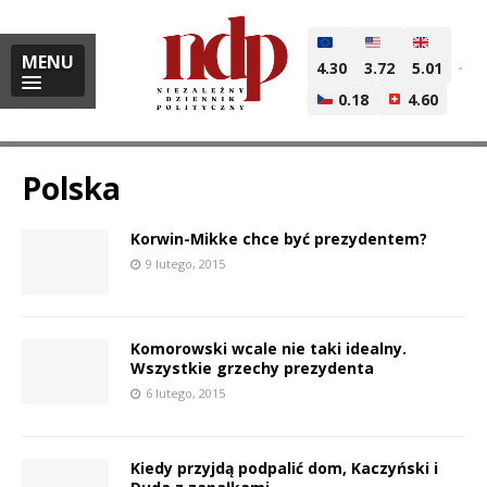
MENU
4.30
3.72
5.01
0.18
4.60
Polska
Korwin-Mikke сhce być prezydentem?
i
9 lutego, 2015
Komorowski wcale nie taki idealny.
l
Wszystkie grzechy prezydenta
6 lutego, 2015
Kiedy przyjdą podpalić dom, Kaczyński i