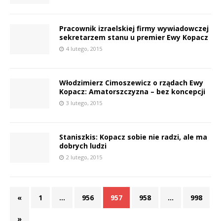
P
Pracownik izraelskiej firmy wywiadowczej
sekretarzem stanu u premier Ewy Kopacz
4 lutego, 2015
E
Włodzimierz Cimoszewicz o rządach Ewy
Kopacz: Amatorszczyzna – bez koncepcji
i
l
3 lutego, 2015
Staniszkis: Kopacz sobie nie radzi, ale ma
dobrych ludzi
2 lutego, 2015
«
1
…
956
957
958
…
998
t
»