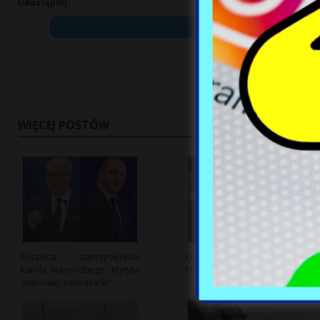
Udostępnij:
WIĘCEJ POSTÓW
Rocznica zaprzysiężenia
Polska branża kosmiczna:
Karola Nawrockiego: krytyka
Potencjał i wyzwania rozwoju
'sejmowej zamrażarki’