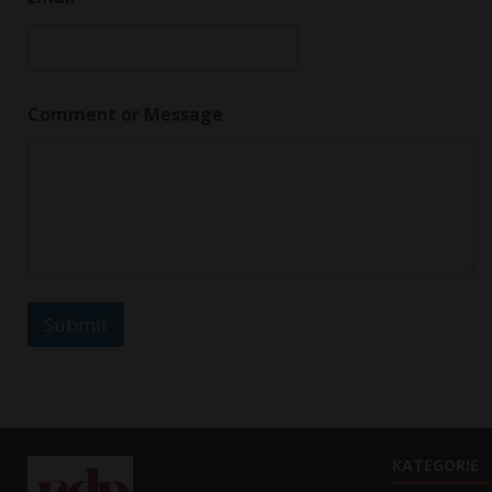
m
a
i
l
o
r
Comment or Message
Submit
KATEGORIE