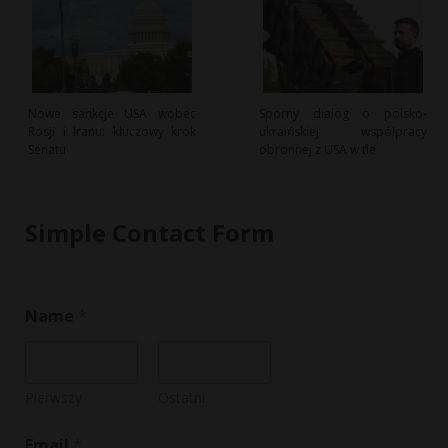
Nowe sankcje USA wobec
Sporny dialog o polsko-
Rosji i Iranu: kluczowy krok
ukraińskiej współpracy
Senatu
obronnej z USA w tle
Simple Contact Form
M
Name
*
e
s
s
a
g
Pierwszy
Ostatni
e
E
Email
*