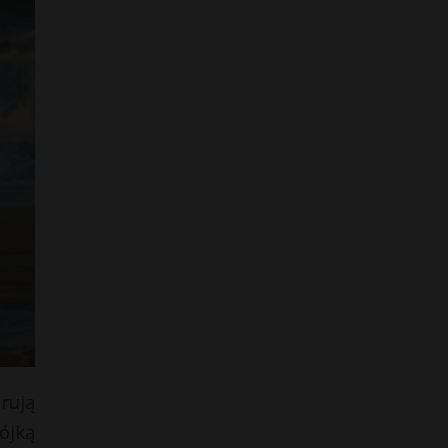
rują
ójką