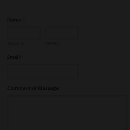
Name
*
Pierwszy
Ostatni
Email
*
E
Comment or Message
m
a
i
l
*
M
e
s