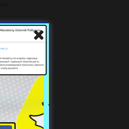
lne,
racy
ięte