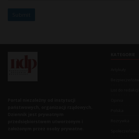
s
a
Submit
g
e
KATEGORIE
Artykuły
Bezpieczeńst
List do redakcji
Portal niezależny od instytucji
Opinia
państwowych, organizacji rządowych.
Polska
Dziennik jest prywatnym
Rozrywka
przedsiębiorstwem utworzonym i
założonym przez osoby prywatne.
Społeczeństw