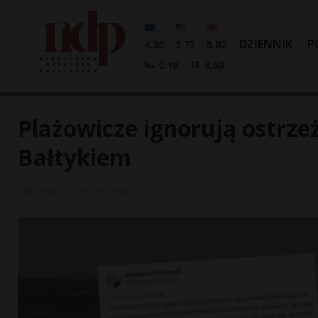
DZIENNIK
P
4.30
3.73
5.02
0.18
4.60
Plażowicze ignorują ostrze
Bałtykiem
9 lipca, 2026
Wydarzenia