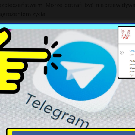
bezpieczeństwem. Morze potrafi być nieprzewidywa
grożeniem życia.
owanie nad wodą prowadzi do niepotrzebnej p
skutkach zdarzeniami, które mogłyby być unikn
X