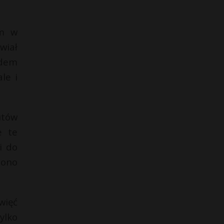
lm w
wiał
odem
le i
utów
e te
i do
iono
więć
ylko