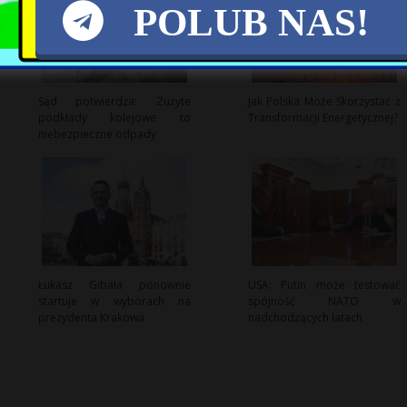
POLUB NAS!
Sąd potwierdza: Zużyte
Jak Polska Może Skorzystać z
podkłady kolejowe to
Transformacji Energetycznej?
niebezpieczne odpady
Łukasz Gibała ponownie
USA: Putin może testować
startuje w wyborach na
spójność NATO w
prezydenta Krakowa
nadchodzących latach