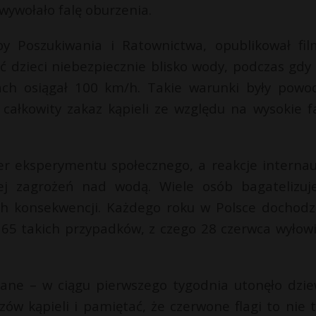
ywołało falę oburzenia.
żby Poszukiwania i Ratownictwa, opublikował fi
 dzieci niebezpiecznie blisko wody, podczas gdy 
ach osiągał 100 km/h. Takie warunki były pow
całkowity zakaz kąpieli ze względu na wysokie fa
ter eksperymentu społecznego, a reakcje interna
ej zagrożeń nad wodą. Wiele osób bagatelizuj
ch konsekwencji. Każdego roku w Polsce dochodz
 65 takich przypadków, z czego 28 czerwca wyłow
dane – w ciągu pierwszego tygodnia utonęło dzie
ów kąpieli i pamiętać, że czerwone flagi to nie t