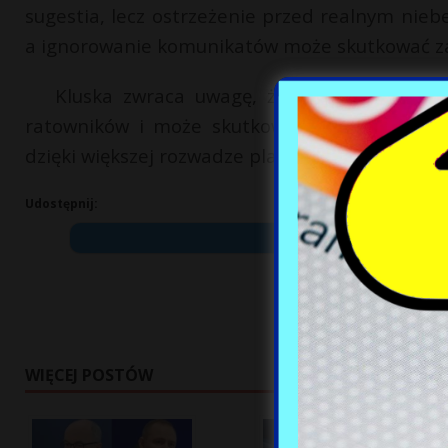
sugestia, lecz ostrzeżenie przed realnym nie
a ignorowanie komunikatów może skutkować za
Kluska zwraca uwagę, że bezmyślne zach
ratowników i może skutkować tragicznych w 
dzięki większej rozwadze plażowiczów.
Udostępnij:
WIĘCEJ POSTÓW