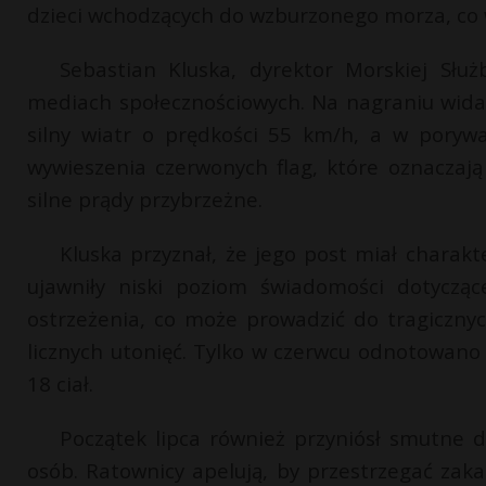
dzieci wchodzących do wzburzonego morza, co w
Sebastian Kluska, dyrektor Morskiej Słu
mediach społecznościowych. Na nagraniu widać
silny wiatr o prędkości 55 km/h, a w poryw
wywieszenia czerwonych flag, które oznaczają 
silne prądy przybrzeżne.
Kluska przyznał, że jego post miał charak
ujawniły niski poziom świadomości dotycząc
ostrzeżenia, co może prowadzić do tragiczny
licznych utonięć. Tylko w czerwcu odnotowano
18 ciał.
Początek lipca również przyniósł smutne 
osób. Ratownicy apelują, by przestrzegać zakaz