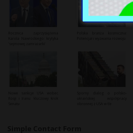
Rocznica zaprzysiężenia
Polska branża kosmiczna:
Karola Nawrockiego: krytyka
Potencjał i wyzwania rozwoju
'sejmowej zamrażarki’
Nowe sankcje USA wobec
Sporny dialog o polsko-
Rosji i Iranu: kluczowy krok
ukraińskiej współpracy
Senatu
obronnej z USA w tle
Simple Contact Form