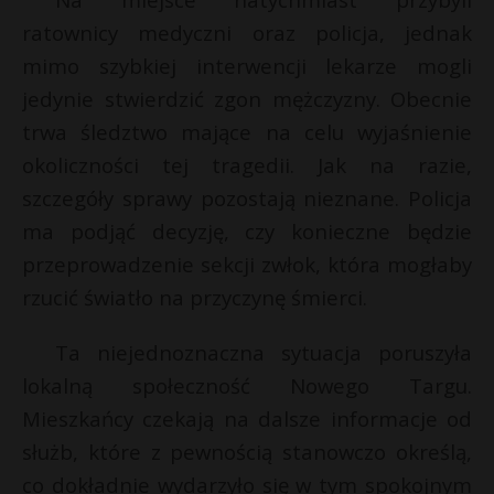
P
ratownicy medyczni oraz policja, jednak
mimo szybkiej interwencji lekarze mogli
jedynie stwierdzić zgon mężczyzny. Obecnie
trwa śledztwo mające na celu wyjaśnienie
*
E
E
okoliczności tej tragedii. Jak na razie,
szczegóły sprawy pozostają nieznane. Policja
i
i
ma podjąć decyzję, czy konieczne będzie
l
l
przeprowadzenie sekcji zwłok, która mogłaby
rzucić światło na przyczynę śmierci.
s
s
Ta niejednoznaczna sytuacja poruszyła
lokalną społeczność Nowego Targu.
Mieszkańcy czekają na dalsze informacje od
służb, które z pewnością stanowczo określą,
co dokładnie wydarzyło się w tym spokojnym