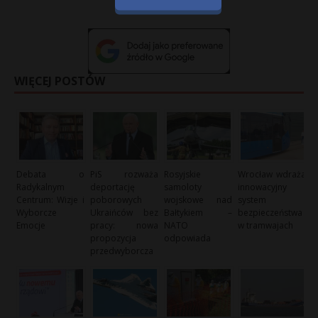
WIĘCEJ POSTÓW
Debata o
PiS rozważa
Rosyjskie
Wrocław wdraża
Radykalnym
deportację
samoloty
innowacyjny
Centrum: Wizje i
poborowych
wojskowe nad
system
Wyborcze
Ukraińców bez
Bałtykiem –
bezpieczeństwa
Emocje
pracy: nowa
NATO
w tramwajach
propozycja
odpowiada
przedwyborcza