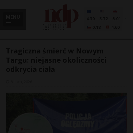
MENU
4.30
3.72
5.01
0.18
4.60
Tragiczna śmierć w Nowym
Targu: niejasne okoliczności
odkrycia ciała
i
8 lipca, 2026
l