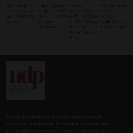
Konferencja PiS:
Indie rezygnują z
Protesty
Rosyjskie drony
Ocena sytuacji
rosyjskich Su-57
pracowników
atakują
na politycznej
na rzecz
służby zdrowia
niemiecki
prawicy
własnych
w DR Konga:
frachtowiec na
myśliwców
Brak wypłat i
Morzu Czarnym
trudne warunki
pracy
Portal niezależny od instytucji państwowych,
organizacji rządowych. Dziennik jest prywatnym
przedsiębiorstwem utworzonym i założonym przez