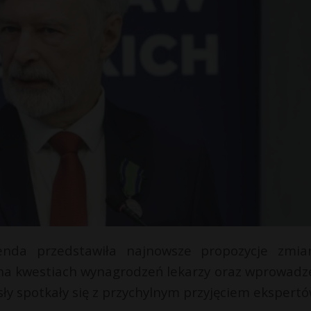
renda przedstawiła najnowsze propozycje zmi
ę na kwestiach wynagrodzeń lekarzy oraz wprowadz
sły spotkały się z przychylnym przyjęciem ekspertó