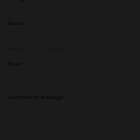
Name
*
Pierwszy
Ostatni
Email
*
N
Comment or Message
a
m
e
N
a
m
e