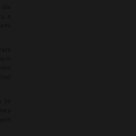
 dla
y, a
nami
aził
nych
mimo
choć
e 39
racy
wych