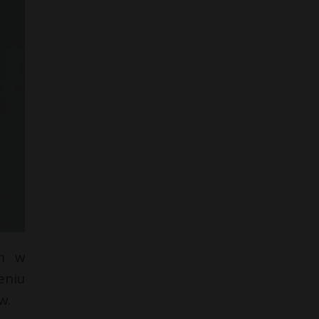
an w
eniu
w.