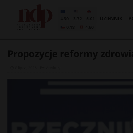
DZIENNIK
P
4.30
3.72
5.01
0.18
4.60
Propozycje reformy zdrow
8 lipca, 2026
Artykuły