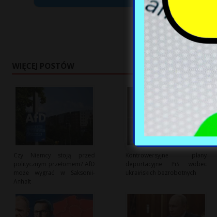
WIĘCEJ POSTÓW
Czy Niemcy stoją przed
Kontrowersyjne plany
politycznym przełomem? AfD
deportacyjne PiS wobec
może wygrać w Saksonii-
ukraińskich bezrobotnych
Anhalt