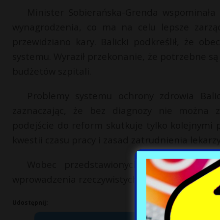
Minister Sobierańska-Grenda wspominała
wynagrodzenia, co ma na celu lepsze zarząd
przewidziano kary. Balicki podkreślił, że ob
systemu. Wyraził przekonanie, że potrzebne są
budżetów szpitali.
Problemy systemu ochrony zdrowia Balic
zaznaczając, że bez diagnozy nie można z
podejście do reform skutkuje tylko kolejnymi
kwestii czasu pracy i zasad zatrudnienia lekarzy
Wobec przedstawionych propozycji, trwa
wprowadzenia rzeczywistych zmian, które odczu
Udostępnij: