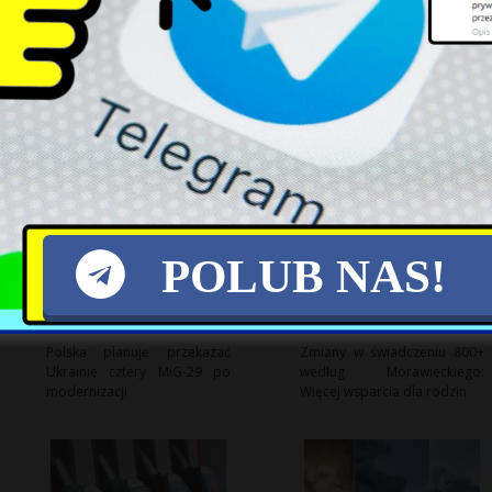
POLUB NAS!
Polska planuje przekazać
Zmiany w świadczeniu 800+
Ukrainie cztery MiG-29 po
według Morawieckiego:
modernizacji
Więcej wsparcia dla rodzin