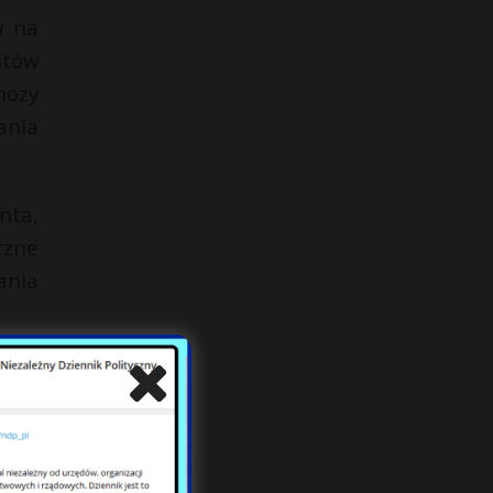
w na
itów
nozy
ania
nta,
czne
ania
ścią