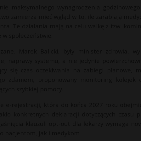
enie maksymalnego wynagrodzenia godzinowego
stwo zamierza mieć wgląd w to, ile zarabiają medyc
nta. Te działania mają na celu walkę z tzw. komi
 w społeczeństwie.
ane. Marek Balicki, były minister zdrowia, wyr
lnej naprawy systemu, a nie jedynie powierzchow
jący się czas oczekiwania na zabiegi planowe, 
go zdaniem, proponowany monitoring kolejek 
ących szybkiej pomocy.
e e-rejestracji, która do końca 2027 roku obejmi
rakło konkretnych deklaracji dotyczących czasu p
wygaśnięcia klauzuli opt-out dla lekarzy wymaga no
no pacjentom, jak i medykom.