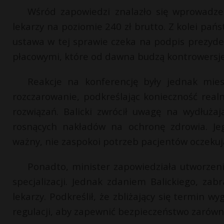
Wśród zapowiedzi znalazło się wprowadz
lekarzy na poziomie 240 zł brutto. Z kolei pań
ustawa w tej sprawie czeka na podpis prezyde
płacowymi, które od dawna budzą kontrowersje
Reakcje na konferencję były jednak miesz
rozczarowanie, podkreślając konieczność rea
rozwiązań. Balicki zwrócił uwagę na wydłuża
rosnących nakładów na ochronę zdrowia. Je
ważny, nie zaspokoi potrzeb pacjentów oczekuj
Ponadto, minister zapowiedziała utworzeni
specjalizacji. Jednak zdaniem Balickiego, zab
lekarzy. Podkreślił, że zbliżający się termin 
regulacji, aby zapewnić bezpieczeństwo zarów