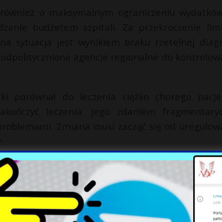
 również o maksymalnym ograniczeniu wydatkó
zanie budżetem szpitali. Za przekroczenie lim
ecna sytuacja jest wynikiem braku rzetelnej diag
 odpolitycznione agencje regionalne do kontrolow
ki porównał do leczenia ciężko chorego pacje
akończyć leczenia. Jego zdaniem fragmentary
 problemami. Zmiana musi zacząć się od uregulow
.
ją dyskusje nad ich skutecznością i możliwo
ją pacjenci.
X