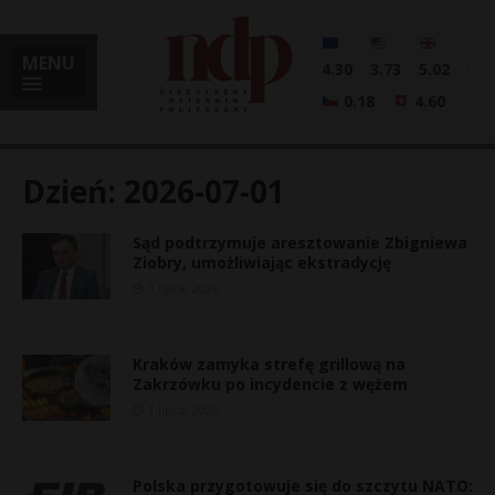
MENU
4.30
3.73
5.02
0.18
4.60
Dzień:
2026-07-01
Sąd podtrzymuje aresztowanie Zbigniewa
i
Ziobry, umożliwiając ekstradycję
1 lipca, 2026
l
Kraków zamyka strefę grillową na
Zakrzówku po incydencie z wężem
1 lipca, 2026
Polska przygotowuje się do szczytu NATO: