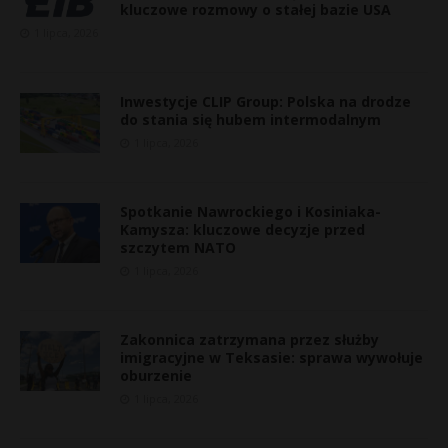
kluczowe rozmowy o stałej bazie USA
1 lipca, 2026
Inwestycje CLIP Group: Polska na drodze
do stania się hubem intermodalnym
1 lipca, 2026
Spotkanie Nawrockiego i Kosiniaka-
Kamysza: kluczowe decyzje przed
szczytem NATO
1 lipca, 2026
Zakonnica zatrzymana przez służby
imigracyjne w Teksasie: sprawa wywołuje
oburzenie
1 lipca, 2026
t