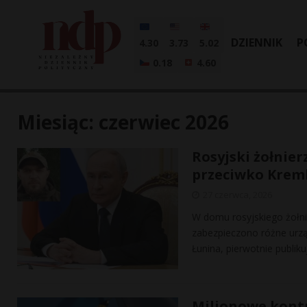
DZIENNIK
P
4.30
3.73
5.02
0.18
4.60
Miesiąc:
czerwiec 2026
Rosyjski żołnier
przeciwko Krem
27 czerwca, 2026
W domu rosyjskiego żołni
zabezpieczono różne urząd
Łunina, pierwotnie publik
Milionowe kont