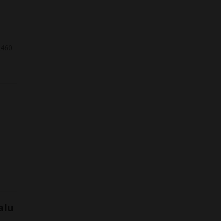
2460
alu