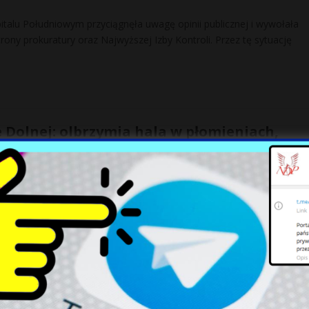
talu Południowym przyciągnęła uwagę opinii publicznej i wywołała
trony prokuratury oraz Najwyższej Izby Kontroli. Przez tę sytuację
 Dolnej: olbrzymia hala w płomieniach,
 z żywiołem
 godzinie 16 w Mszanie Dolnej (woj. małopolskie) doszło do poważ
ę magazynowo-usługową przy ul. Orkana. W akcji
[…]
ada wojskowa wzmocni NATO w obliczu