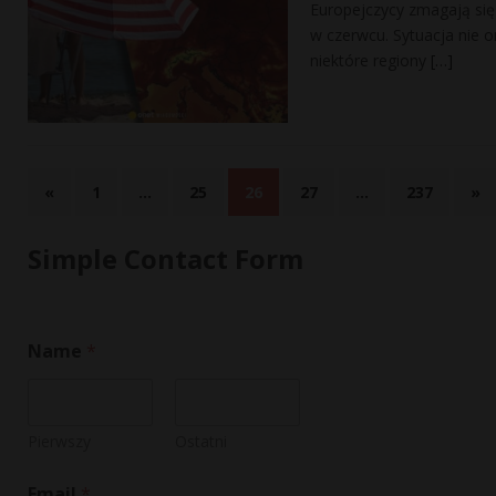
Europejczycy zmagają się
w czerwcu. Sytuacja nie 
niektóre regiony
[…]
«
1
…
25
26
27
…
237
»
Simple Contact Form
Name
*
Pierwszy
Ostatni
*
Email
*