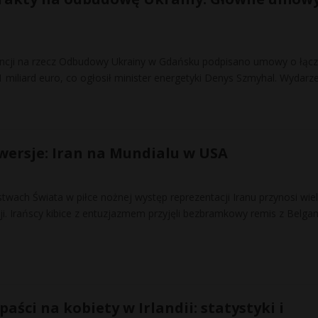
encji na rzecz Odbudowy Ukrainy w Gdańsku podpisano umowy o łącz
1 miliard euro, co ogłosił minister energetyki Denys Szmyhal. Wydarz
wersje: Iran na Mundialu w USA
wach Świata w piłce nożnej występ reprezentacji Iranu przynosi wie
ji. Irańscy kibice z entuzjazmem przyjęli bezbramkowy remis z Belgam
paści na kobiety w Irlandii: statystyki i