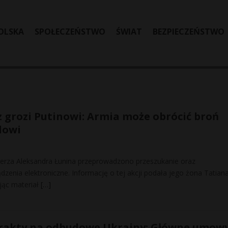
OLSKA
SPOŁECZEŃSTWO
ŚWIAT
BEZPIECZEŃSTWO
z grozi Putinowi: Armia może obrócić broń
lowi
erza Aleksandra Łunina przeprowadzono przeszukanie oraz
zenia elektroniczne. Informację o tej akcji podała jego żona Tatian
ując materiał
[…]
rakty na odbudowę Ukrainy: Główne umowy