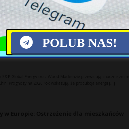
roku ma pojawić się niemiecka brygada wojskowa, której liczebność
ięcy żołnierzy. Jest to wynik zobowiązania złożonego przez
[…]
POLUB NAS!
a węgiel: wzrost produkcji energii do 2026
ch S&P Global Energy oraz Wood Mackenzie przewidują znaczne zmia
hin. Prognozy na 2026 rok wskazują, że produkcja energii
[…]
 w Europie: Ostrzeżenie dla mieszkańców