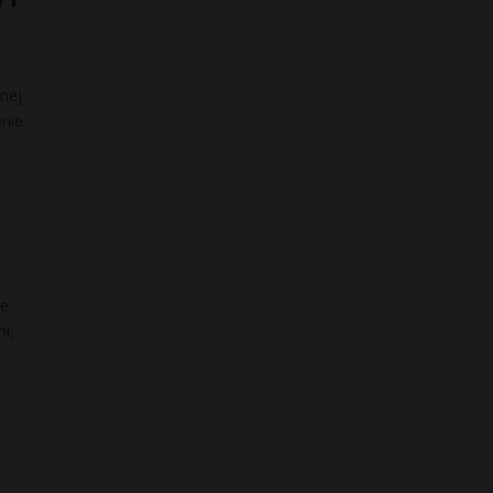
nej
enie
le
i,