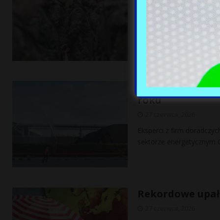
27 czerwca, 2026
Na Litwie do końca 2027 
wyniesie około pięciu tys
Chiny stawiają n
roku
27 czerwca, 2026
Eksperci z firm doradczy
sektorze energetycznym C
Rekordowe upały
27 czerwca, 2026