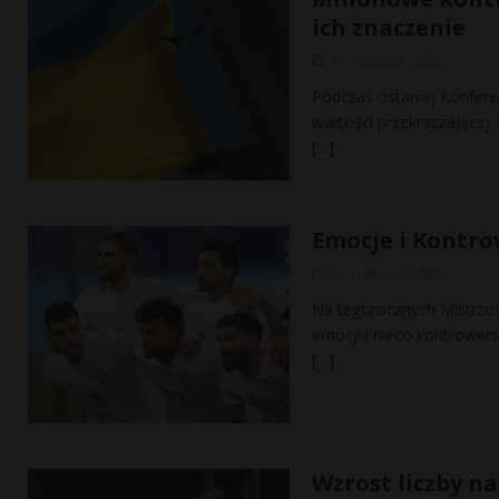
ich znaczenie
27 czerwca, 2026
Podczas ostaniej Konfer
wartości przekraczającej 
[…]
Emocje i Kontro
27 czerwca, 2026
Na tegorocznych Mistrzost
emocji i nieco kontrowers
[…]
Wzrost liczby na