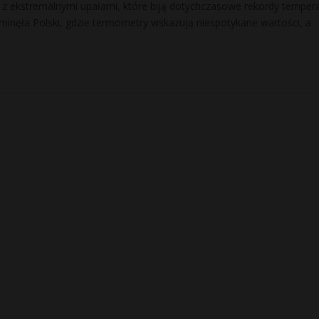
 z ekstremalnymi upałami, które biją dotychczasowe rekordy temper
ominęła Polski, gdzie termometry wskazują niespotykane wartości, a