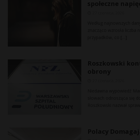
społeczne napię
27 czerwca, 2026
Według najnowszych danyc
znacząco wzrosła liczba 
przypadków, co
[…]
Roszkowski kont
obrony
27 czerwca, 2026
Niedawna wypowiedź Marci
słowach odnosząca się do
Roszkowski nazwał spra
Polacy Domagają