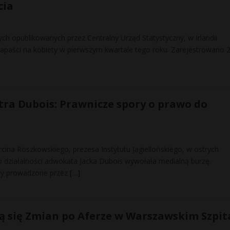
cia
h opublikowanych przez Centralny Urząd Statystyczny, w Irlandii
napaści na kobiety w pierwszym kwartale tego roku. Zarejestrowano 
ra Dubois: Prawnicze spory o prawo do
na Roszkowskiego, prezesa Instytutu Jagiellońskiego, w ostrych
 działalności adwokata Jacka Dubois wywołała medialną burzę.
wy prowadzone przez
[…]
 się Zmian po Aferze w Warszawskim Szpit