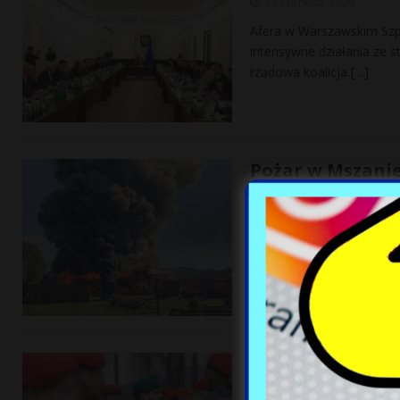
27 czerwca, 2026
Afera w Warszawskim Szpi
intensywne działania ze s
rządowa koalicja
[…]
Pożar w Mszanie
strażacy walczą
27 czerwca, 2026
W sobotę, 27 czerwca, po
pożaru. Ognień objął hal
Niemiecka bryg
nowych wyzwań