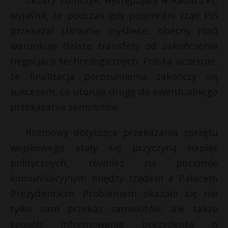
P
wyjaśnił, że podczas gdy poprzedni rząd PiS
przekazał Ukrainie myśliwce, obecny rząd
warunkuje dalsze transfery od zakończenia
negocjacji technologicznych. Polska oczekuje,
E
że finalizacja porozumienia zakończy się
sukcesem, co utoruje drogę do ewentualnego
i
przekazania samolotów.
l
Rozmowy dotyczące przekazania sprzętu
wojskowego stały się przyczyną napięć
politycznych, również na poziomie
komunikacyjnym między rządem a Pałacem
Prezydenckim. Problemem okazało się nie
tylko sam przekaz samolotów, ale także
s
sposób informowania prezydenta o