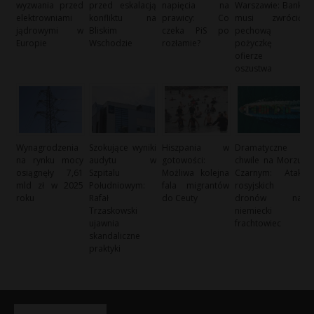
wyzwania przed
przed eskalacją
napięcia na
Warszawie: Bank
elektrowniami
konfliktu na
prawicy: Co
musi zwrócić
jądrowymi w
Bliskim
czeka PiS po
pechową
Europie
Wschodzie
rozłamie?
pożyczkę
ofierze
oszustwa
Wynagrodzenia
Szokujące wyniki
Hiszpania w
Dramatyczne
na rynku mocy
audytu w
gotowości:
chwile na Morzu
osiągnęły 7,61
Szpitalu
Możliwa kolejna
Czarnym: Atak
mld zł w 2025
Południowym:
fala migrantów
rosyjskich
roku
Rafał
do Ceuty
dronów na
Trzaskowski
niemiecki
ujawnia
frachtowiec
skandaliczne
praktyki