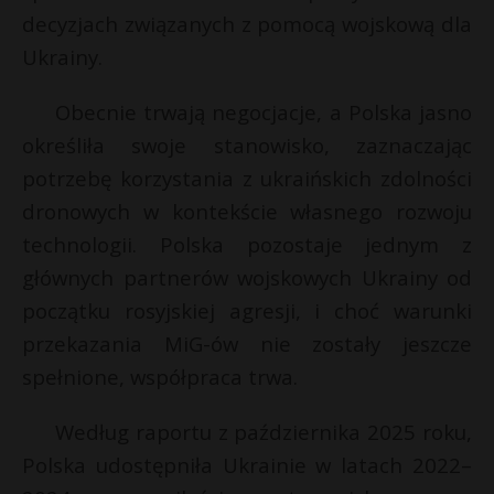
t
s
decyzjach związanych z pomocą wojskową dla
r
Ukrainy.
*
s
Obecnie trwają negocjacje, a Polska jasno
s
określiła swoje stanowisko, zaznaczając
potrzebę korzystania z ukraińskich zdolności
dronowych w kontekście własnego rozwoju
technologii. Polska pozostaje jednym z
głównych partnerów wojskowych Ukrainy od
początku rosyjskiej agresji, i choć warunki
przekazania MiG-ów nie zostały jeszcze
spełnione, współpraca trwa.
Według raportu z października 2025 roku,
Polska udostępniła Ukrainie w latach 2022–