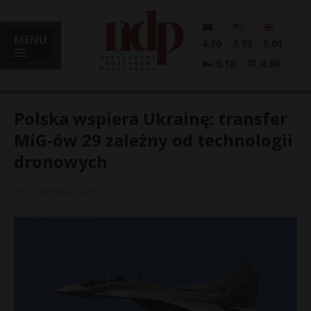
MENU
4.30
3.72
5.01
0.18
4.60
Polska wspiera Ukrainę: transfer
MiG-ów 29 zależny od technologii
dronowych
i
15 czerwca, 2026
l