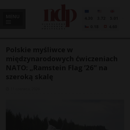
MENU
4.30
3.72
5.01
0.18
4.60
Polskie myśliwce w
międzynarodowych ćwiczeniach
NATO: „Ramstein Flag ’26” na
i
szeroką skalę
11 czerwca, 2026
l