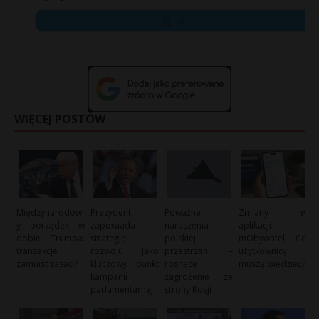
X
WIĘCEJ POSTÓW
Międzynarodow
Prezydent
Poważne
Zmiany w
y porządek w
zapowiada
naruszenia
aplikacji
dobie Trumpa:
strategię
polskiej
mObywatel: Co
transakcje
rozwoju jako
przestrzeni –
użytkownicy
zamiast zasad?
kluczowy punkt
rosnące
muszą wiedzieć?
kampanii
zagrożenie ze
parlamentarnej
strony Rosji