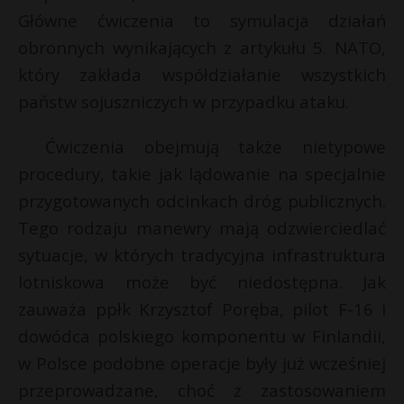
t
Główne ćwiczenia to symulacja działań
r
obronnych wynikających z artykułu 5. NATO,
który zakłada współdziałanie wszystkich
s
państw sojuszniczych w przypadku ataku.
s
Ćwiczenia obejmują także nietypowe
procedury, takie jak lądowanie na specjalnie
przygotowanych odcinkach dróg publicznych.
Tego rodzaju manewry mają odzwierciedlać
sytuacje, w których tradycyjna infrastruktura
lotniskowa może być niedostępna. Jak
zauważa ppłk Krzysztof Poręba, pilot F-16 i
dowódca polskiego komponentu w Finlandii,
w Polsce podobne operacje były już wcześniej
przeprowadzane, choć z zastosowaniem