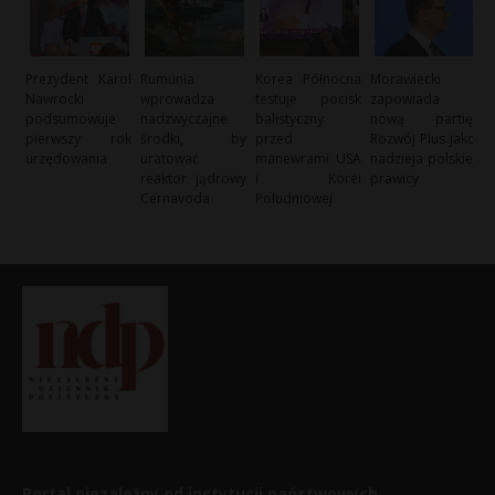
Prezydent Karol
Rumunia
Korea Północna
Morawiecki
Nawrocki
wprowadza
testuje pocisk
zapowiada
podsumowuje
nadzwyczajne
balistyczny
nową partię:
pierwszy rok
środki, by
przed
Rozwój Plus jako
urzędowania
uratować
manewrami USA
nadzieja polskiej
reaktor jądrowy
i Korei
prawicy
Cernavoda
Południowej
Portal niezależny od instytucji państwowych,