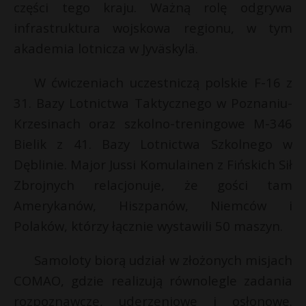
części tego kraju. Ważną rolę odgrywa
P
infrastruktura wojskowa regionu, w tym
akademia lotnicza w Jyväskylä.
t
W ćwiczeniach uczestniczą polskie F-16 z
r
E
31. Bazy Lotnictwa Taktycznego w Poznaniu-
Krzesinach oraz szkolno-treningowe M-346
i
Bielik z 41. Bazy Lotnictwa Szkolnego w
l
Dęblinie. Major Jussi Komulainen z Fińskich Sił
Zbrojnych relacjonuje, że gości tam
Amerykanów, Hiszpanów, Niemców i
Polaków, którzy łącznie wystawili 50 maszyn.
Samoloty biorą udział w złożonych misjach
COMAO, gdzie realizują równolegle zadania
rozpoznawcze, uderzeniowe i osłonowe.