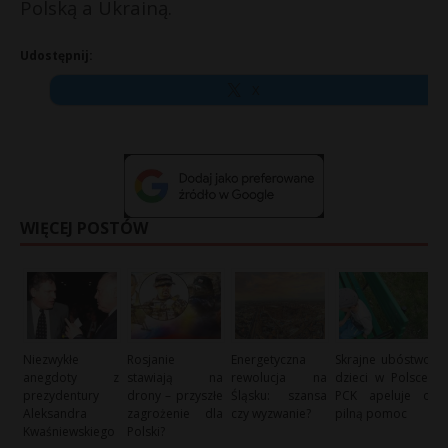
Polską a Ukrainą.
Udostępnij:
X
WIĘCEJ POSTÓW
Niezwykłe
Rosjanie
Energetyczna
Skrajne ubóstwo
anegdoty z
stawiają na
rewolucja na
dzieci w Polsce:
prezydentury
drony – przyszłe
Śląsku: szansa
PCK apeluje o
Aleksandra
zagrożenie dla
czy wyzwanie?
pilną pomoc
Kwaśniewskiego
Polski?