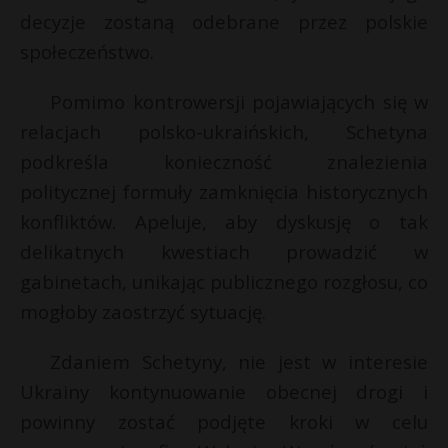
t
decyzje zostaną odebrane przez polskie
r
społeczeństwo.
s
Pomimo kontrowersji pojawiających się w
s
relacjach polsko-ukraińskich, Schetyna
podkreśla konieczność znalezienia
politycznej formuły zamknięcia historycznych
konfliktów. Apeluje, aby dyskusję o tak
delikatnych kwestiach prowadzić w
gabinetach, unikając publicznego rozgłosu, co
mogłoby zaostrzyć sytuację.
Zdaniem Schetyny, nie jest w interesie
Ukrainy kontynuowanie obecnej drogi i
powinny zostać podjęte kroki w celu