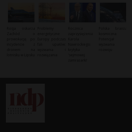
Rosja oskarża
Problemy
Rocznica
Polska branża
Zachód o
energetyczne
zaprzysiężenia
kosmiczna:
prowokację po
Europy podczas
Karola
Potencjał i
incydencie z
fali upałów:
Nawrockiego:
wyzwania
dronem na
wyzwania i
krytyka
rozwoju
lotnisku w Lipsku
rozwiązania
'sejmowej
zamrażarki’