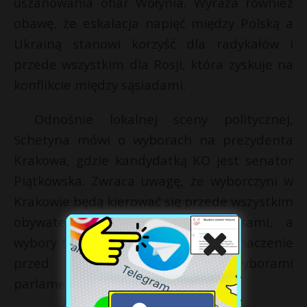
uszanowania ofiar Wołynia. Wyraża również
obawę, że eskalacja napięć między Polską a
Ukrainą stanowi korzyść dla radykałów i
przede wszystkim dla Rosji, która zyskuje na
konflikcie między sąsiadami.
Odnośnie lokalnej sceny politycznej,
Schetyna mówi o wyborach na prezydenta
Krakowa, gdzie kandydatką KO jest senator
Piątkowska. Zwraca uwagę, że wyborczyni w
Krakowie będą kierować się przede wszystkim
obywatelskimi i lokalnymi interesami, a
wybory te mogą mieć symboliczne znaczenie
przed przyszłymi wyborami
parlamentarnymi.