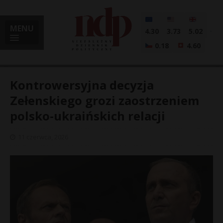
MENU
4.30
3.73
5.02
0.18
4.60
Kontrowersyjna decyzja
Zełenskiego grozi zaostrzeniem
polsko-ukraińskich relacji
i
11 czerwca, 2026
l