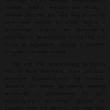
*
P
rozmów między prezydentami Polski i
Ukrainy. Kluczowe jest, aby obaj przywódcy
opracowali wspólny scenariusz wyjścia z
politycznego impasu, co jednocześnie
E
umożliwiłoby podkreślenie szczególnej roli
Polski w odbudowie Ukrainy i procesie
i
integracji z Unią Europejską.
l
Były szef MSZ zwraca uwagę na trudną
historię Rzezi Wołyńskiej, która pozostaje
bolesnym doświadczeniem dla Polaków.
Oczekuje od strony ukraińskiej większej
wrażliwości i zrozumienia dla tych
traumatycznych wspomnień. Dodaje, że
Zełenski mógł nie docenić, jak silnie jego