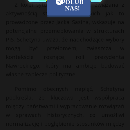
POLUB
Z kolei sytuacja na prawicy, związana z
NAS!
aktywnością stowarzyszeń, takich jak to
prowadzone przez Jacka Sasina, wskazuje na
potencjalne przemeblowania w strukturach
PiS. Schetyna uważa, że nadchodzące wybory
mogą być przełomem, zwłaszcza w
kontekście rosnącej roli prezydenta
Nawrockiego, który ma ambicje budować
własne zaplecze polityczne.
Pomimo obecnych napięć, Schetyna
podkreśla, że kluczowa jest współpraca
między państwami i wypracowanie rozwiązań
w sprawach historycznych, co umożliwi
normalizację i pogłębienie stosunków między