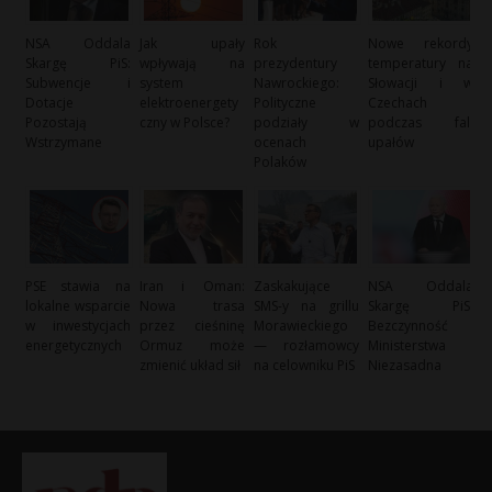
NSA Oddala
Jak upały
Rok
Nowe rekordy
Skargę PiS:
wpływają na
prezydentury
temperatury na
Subwencje i
system
Nawrockiego:
Słowacji i w
Dotacje
elektroenergety
Polityczne
Czechach
Pozostają
czny w Polsce?
podziały w
podczas fali
Wstrzymane
ocenach
upałów
Polaków
PSE stawia na
Iran i Oman:
Zaskakujące
NSA Oddala
lokalne wsparcie
Nowa trasa
SMS-y na grillu
Skargę PiS:
w inwestycjach
przez cieśninę
Morawieckiego
Bezczynność
energetycznych
Ormuz może
— rozłamowcy
Ministerstwa
zmienić układ sił
na celowniku PiS
Niezasadna