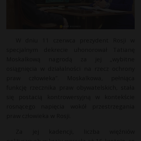
W dniu 11 czerwca prezydent Rosji w
specjalnym dekrecie uhonorował Tatianę
Moskalkową nagrodą za jej „wybitne
osiągnięcia w działalności na rzecz ochrony
praw człowieka”. Moskalkowa, pełniąca
funkcję rzecznika praw obywatelskich, stała
E
się postacią kontrowersyjną w kontekście
rosnącego napięcia wokół przestrzegania
i
praw człowieka w Rosji.
l
Za jej kadencji, liczba więźniów
politycznych w kraju wzrosła aż 16-krotnie, co