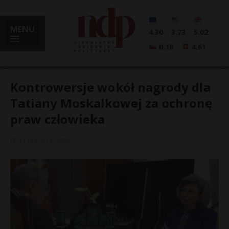
MENU
4.30
3.73
5.02
0.18
4.61
Kontrowersje wokół nagrody dla
Tatiany Moskalkowej za ochronę
praw człowieka
i
11 czerwca, 2026
l