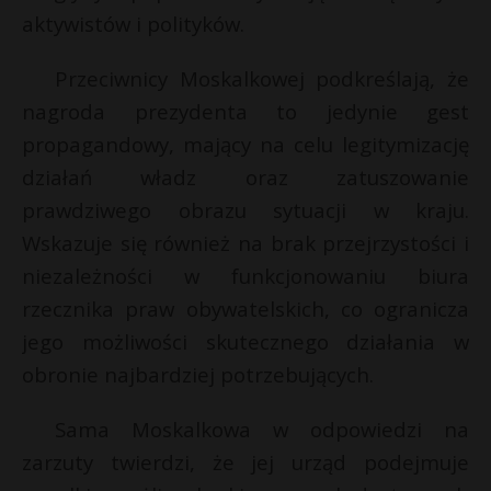
t
aktywistów i polityków.
r
Przeciwnicy Moskalkowej podkreślają, że
s
nagroda prezydenta to jedynie gest
s
propagandowy, mający na celu legitymizację
działań władz oraz zatuszowanie
prawdziwego obrazu sytuacji w kraju.
Wskazuje się również na brak przejrzystości i
niezależności w funkcjonowaniu biura
rzecznika praw obywatelskich, co ogranicza
jego możliwości skutecznego działania w
obronie najbardziej potrzebujących.
Sama Moskalkowa w odpowiedzi na
zarzuty twierdzi, że jej urząd podejmuje