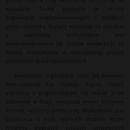
E
P
wzbudziło liczne protesty ze strony
organizacji międzynarodowych i działaczy
i
praw człowieka. Krytycy wskazują, że sytuacja
l
z więźniami politycznymi jest
E
bezprecedensowa od czasów sowieckich, co
stawia Moskalkową w niewygodnej pozycji
i
obrończyni praw obywatelskich.
l
Rokrocznie organizacje takie jak Amnesty
International czy Human Rights Watch
alarmują o pogarszającym się stanie praw
człowieka w Rosji, zwłaszcza wobec krytyków
Kremla i opozycji politycznej. Moskalkowa jest
oskarżana o brak realnych działań, które
mogłyby poprawić sytuację uwięzionych