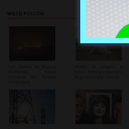
WIĘCEJ POSTÓW
Atak Dronów na Magazyn
HIMARS na poligonie w
Wildberries: Kolejne
Polsce: Artyleria przyszłości i
Uderzenie Na Rosyjską
kryzys amunicyjny Zachodu
Infrastrukturę