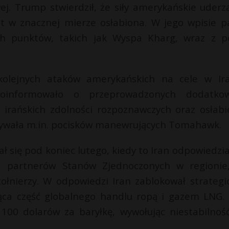
owej. Trump stwierdził, że siły amerykańskie uderz
st w znacznej mierze osłabiona. W jego wpisie p
ch punktów, takich jak Wyspa Kharg, wraz z p
olejnych ataków amerykańskich na cele w Ira
informowało o przeprowadzonych dodatkow
 irańskich zdolności rozpoznawczych oraz osłabi
używała m.in. pocisków manewrujących Tomahawk.
ł się pod koniec lutego, kiedy to Iran odpowiedzia
na partnerów Stanów Zjednoczonych w regionie
ołnierzy. W odpowiedzi Iran zablokował strategi
ząca część globalnego handlu ropą i gazem LNG.
00 dolarów za baryłkę, wywołując niestabilnoś