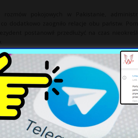
h rozmów pokojowych w Pakistanie, administr
, co dodatkowo zaogniło relacje obu państw. Po
ezydent postanowił przedłużyć na czas nieokreśl
.
otyczy Libanu, gdzie izraelskie siły zbrojne wkrocz
eakcją na wcześniejsze bombardowania Iranu p
 regionie nadal pozostaje źródłem międzynarodo
X