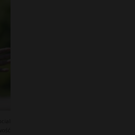
cial
wość