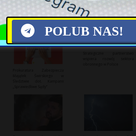
POLUB NAS!
Strategiczne partnerstwo
wspiera rozwój sektora
obronnego w Polsce
Prokuratura Zabezpiecza
Majątek Świrskiego w
Śledztwie dot. Kampanii
„Sprawiedliwe Sądy”