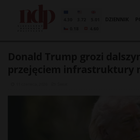
DZIENNIK
P
4.30
3.72
5.01
0.18
4.60
Donald Trump grozi dalszym
przejęciem infrastruktury 
11 czerwca, 2026
Świat