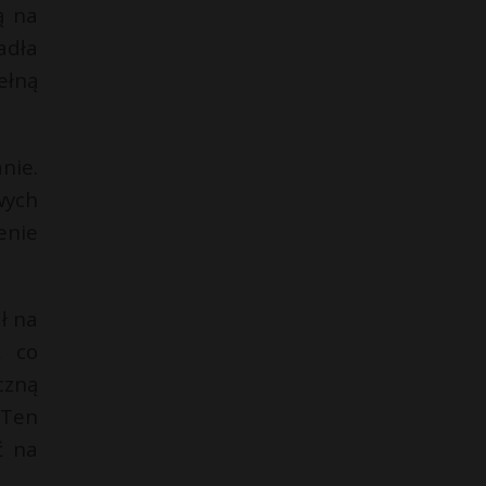
ą na
adła
ełną
nie.
ych
enie
ł na
, co
czną
 Ten
ć na