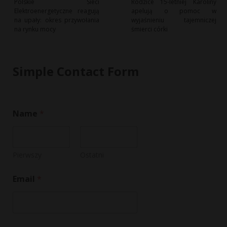
Polskie Sieci
Rodzice 15-letniej Karoliny
Elektroenergetyczne reagują
apelują o pomoc w
na upały: okres przywołania
wyjaśnieniu tajemniczej
na rynku mocy
śmierci córki
Simple Contact Form
Name
*
Pierwszy
Ostatni
M
Email
*
e
s
s
a
g