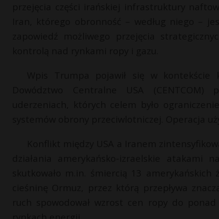
przejęcia części irańskiej infrastruktury naft
Iran, którego obronność – według niego – je
zapowiedź możliwego przejęcia strategiczny
kontrolą nad rynkami ropy i gazu.
Wpis Trumpa pojawił się w kontekście k
Dowództwo Centralne USA (CENTCOM) po
uderzeniach, których celem było ograniczenie
systemów obrony przeciwlotniczej. Operacja 
Konflikt między USA a Iranem zintensyfikowa
działania amerykańsko-izraelskie atakami 
skutkowało m.in. śmiercią 13 amerykańskich ż
cieśninę Ormuz, przez którą przepływa znac
ruch spowodował wzrost cen ropy do ponad 1
rynkach energii.