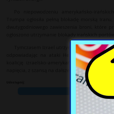
Po niepowodzeniu amerykańsko-irańskic
Trumpa ogłosiła pełną blokadę morską Iranu
dwutygodniowego zawieszenia broni, które pr
ogłoszono utrzymanie blokady irańskich portów
Tymczasem Izrael utrzymuje, że rozejm nie d
odpowiadając na ataki Hezbollahu będące r
koalicję izraelsko-amerykańską. Konflikt w
napięcia, z szansą na dalsze eskalacje.
Udostępnij: