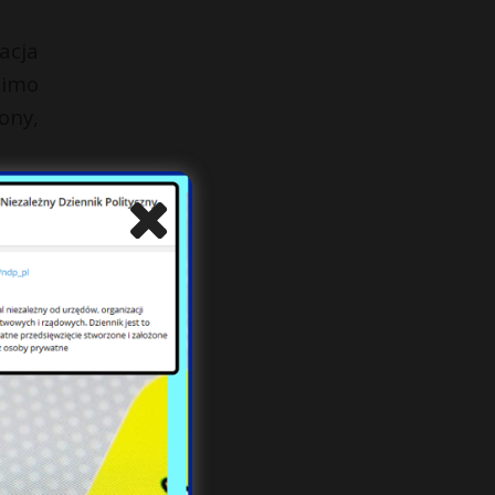
acja
mimo
ony,
yły,
rzez
wego