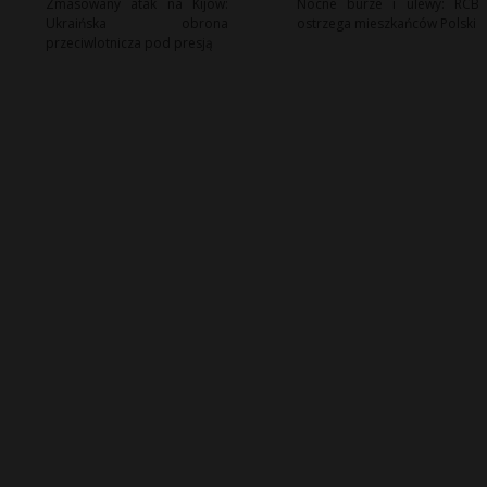
Zmasowany atak na Kijów:
Nocne burze i ulewy: RCB
Ukraińska obrona
ostrzega mieszkańców Polski
przeciwlotnicza pod presją