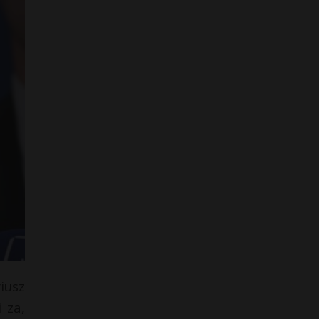
iusz
 za,