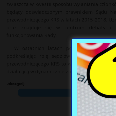
zwłaszcza w kwestii sposobu wyłaniania członków
będący doświadczonym prawnikiem Sądu Najwy
przewodniczącego KRS w latach 2015-2018. Uzn
oraz znajduje się w centrum debaty o n
funkcjonowania Rady.
W ostatnich latach pozostaje aktywny
podkreślając rolę sędziów w kształtowaniu
przewodniczącego KRS to ważny krok dla jego 
działającą w dynamicznie zmieniającym się kra
Udostępnij: