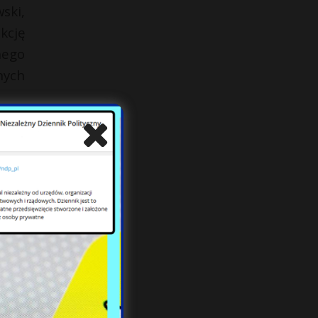
ski,
kcję
nego
nych
twa,
r na
ucją