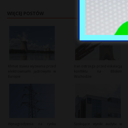
WIĘCEJ POSTÓW
Klimat stawia wyzwania przed
Iran ostrzega przed eskalacją
elektrowniami jądrowymi w
konfliktu na Bliskim
Europie
Wschodzie
Wynagrodzenia na rynku
Szokujące wyniki audytu w