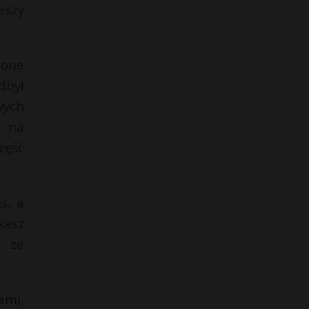
eszy
zone
dbył
wych
e na
zęść
s, a
kasz
y ze
ami,