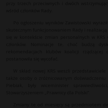
przy trzech przeciwnych i dwóch wstrzymujący
wśród członków Rady.
Po ogłoszeniu wyników Zawistowski wyraził
skutecznym funkcjonowaniem Rady i realizacją
się w kontekście zmian personalnych w KRS
członków. Nominacje te, choć budzą dys
rekomendacjach klubów koalicji rządzącej 
postanowiła się wycofać.
W skład nowej KRS weszli przedstawiciele z
także osoby o zróżnicowanym doświadczeniu 
Piebiak, były wiceminister sprawiedliwoś
Stowarzyszeniem „Prawnicy dla Polski”.
Zmiany te od miesięcy są przedmiotem de