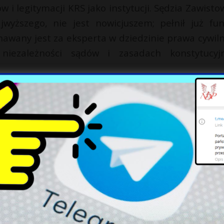
 i legitymacji KRS jako instytucji. Sędzia Zawistow
ższego, nie jest nowicjuszem; pełnił już fun
awany jest za eksperta w dziedzinie prawa cywil
iezależności sądów i zasadach konstytucyj
m uczestnikiem rozmów o reformach sądownic
 składu KRS i jego legitymacji. Obecny wybó
kariery i wyzwanie związane z kierowaniem instyt
jobrazie prawnym Polski.
X