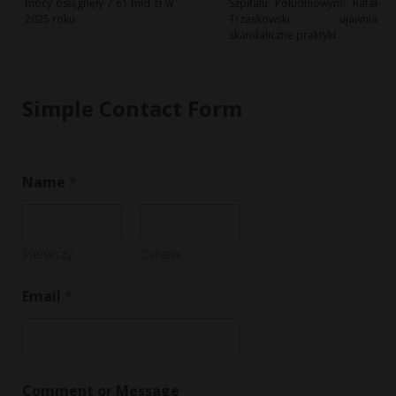
mocy osiągnęły 7,61 mld zł w
Szpitalu Południowym: Rafał
2025 roku
Trzaskowski ujawnia
skandaliczne praktyki
Simple Contact Form
o
Name
*
r
N
a
m
e
Pierwszy
Ostatni
o
r
Email
*
Comment or Message