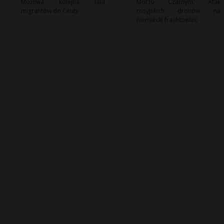
Możliwa kolejna fala
Morzu Czarnym: Atak
migrantów do Ceuty
rosyjskich dronów na
niemiecki frachtowiec