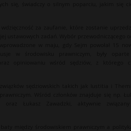
ch się, świadczy o silnym poparciu, jakim się ci
 wdzięczność za zaufanie, które zostanie uprzed
 jej ustawowych zadań. Wybór przewodniczącego o
 wprowadzone w maju, gdy Sejm powołał 15 no
kusje w środowisku prawniczym, były opart
oraz opiniowaniu wśród sędziów, z którego c
wiązków sędziowskich takich jak Iustitia i Themi
prawniczym. Wśród członków znajduje się np. Łu
ci, oraz Łukasz Zawadzki, aktywnie związan
baty między środowiskiem prawniczym a polityk