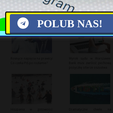
POLUB NAS!
Rosnące napięcia na prawicy:
Wyrok sądu w Warszawie:
Co czeka PiS po rozłamie?
Bank musi zwrócić pechową
pożyczkę ofierze oszustwa
Hiszpania w gotowości:
Dramatyczne chwile na