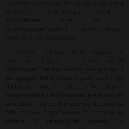
zespołem Aspergera. Resztę stanowią dzieci
P
niesłyszące, słabosłyszące, niewidome,
słabowidzące oraz te z
niepełnosprawnościami intelektualnymi,
ruchowymi czy sprzężonymi.
E
Problem rosnącej liczby diagnoz w
i
spektrum autyzmu i ADHD wśród
l
dziewczynek zwraca uwagę specjalistów i
pedagogów, którzy coraz częściej podejmują
działania mające na celu lepsze
*
rozpoznawanie i dostosowywanie edukacji do
E
potrzeb tych dzieci. W przeszłości dziewczynki
były rzadziej diagnozowane ze względu na
i
l
różnice w przejawianiu objawów w