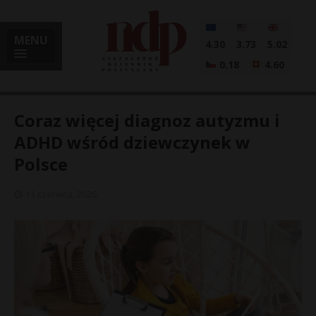
MENU
4.30
3.73
5.02
0.18
4.60
Coraz więcej diagnoz autyzmu i
ADHD wśród dziewczynek w
Polsce
i
11 czerwca, 2026
l