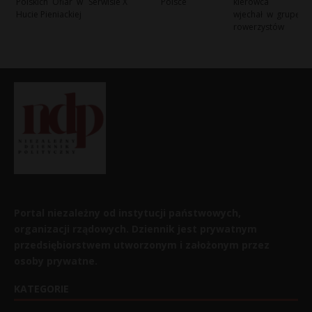
Polskich Ofiar w
Serwisie X
Polsce
kierowca
Hucie Pieniackiej
wjechał w grupę
rowerzystów
Portal niezależny od instytucji państwowych,
organizacji rządowych. Dziennik jest prywatnym
przedsiębiorstwem utworzonym i założonym przez
osoby prywatne.
KATEGORIE