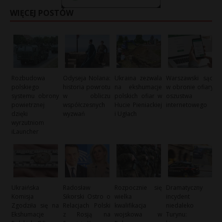
WIĘCEJ POSTÓW
Rozbudowa
Odyseja Nolana:
Ukraina zezwala
Warszawski sąd
polskiego
historia powrotu
na ekshumacje
w obronie ofiary
systemu obrony
w obliczu
polskich ofiar w
oszustwa
powietrznej
współczesnych
Hucie Pieniackiej
internetowego
dzięki
wyzwań
i Ugłach
wyrzutniom
iLauncher
Ukraińska
Radosław
Rozpocznie się
Dramatyczny
Komisja
Sikorski Ostro o
wielka
incydent
Zgodziła się na
Relacjach Polski
kwalifikacja
niedaleko
Ekshumacje
z Rosją na
wojskowa w
Turynu: