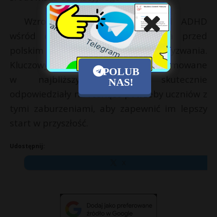
Wzrost przypadków autyzmu i ADHD
wśród dzieci z pewnością stawia przed
polskim systemem oświaty nowe wyzwania.
Kluczowym jest, aby działania podejmowane
POLUB
w najbliższych latach skutecznie
NAS!
odpowiedziały na rosnące potrzeby uczniów z
tymi zaburzeniami, aby zapewnić im lepszy
start w przyszłość.
Udostępnij:
X