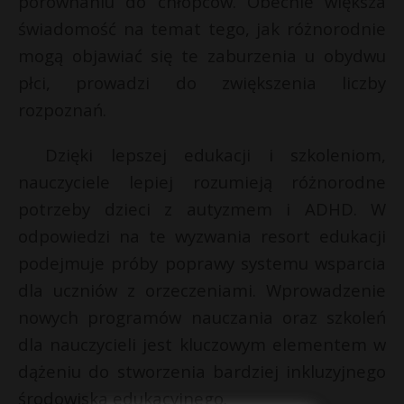
porównaniu do chłopców. Obecnie większa
t
s
świadomość na temat tego, jak różnorodnie
r
s
mogą objawiać się te zaburzenia u obydwu
płci, prowadzi do zwiększenia liczby
s
s
rozpoznań.
Dzięki lepszej edukacji i szkoleniom,
nauczyciele lepiej rozumieją różnorodne
potrzeby dzieci z autyzmem i ADHD. W
odpowiedzi na te wyzwania resort edukacji
podejmuje próby poprawy systemu wsparcia
dla uczniów z orzeczeniami. Wprowadzenie
nowych programów nauczania oraz szkoleń
dla nauczycieli jest kluczowym elementem w
dążeniu do stworzenia bardziej inkluzyjnego
środowiska edukacyjnego.