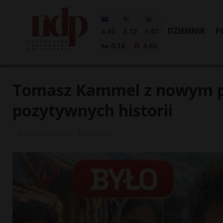
DZIENNIK
P
4.30
3.72
5.01
0.18
4.60
Tomasz Kammel z nowym 
pozytywnych historii
7 czerwca, 2026
Polska