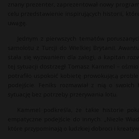
znany prezenter, zaprezentował nowy program
celu przedstawienie inspirujących historii, k
uwagę.
Jednym z pierwszych tematów poruszanych
samolotu z Turcji do Wielkiej Brytanii. Awant
stała się wyzwaniem dla załogi, a kapitan ro
tej sytuacji dostrzegł Tomasz Kammel – ośmiol
potrafiło uspokoić kobietę prowokującą probl
podejście. Feniks rozmawiał z nią o swoich 
sytuację bez potrzeby przerywania lotu.
Kammel podkreśla, że takie historie pok
empatyczne podejście do innych. „Niezłe Wia
które przypominają o ludzkiej dobroci i kreatyw