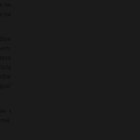
a na
ą na
dzie
lem,
tera
ścią
zkie
ązać
ie i
nia,