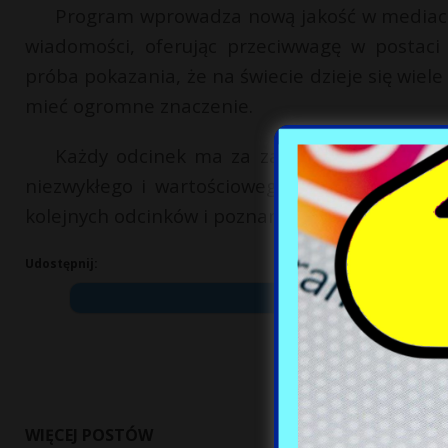
Program wprowadza nową jakość w mediach
wiadomości, oferując przeciwwagę w postaci 
próba pokazania, że na świecie dzieje się wiel
mieć ogromne znaczenie.
Każdy odcinek ma za zadanie uświadamiać 
niezwykłego i wartościowego, co zasługuje n
kolejnych odcinków i poznania nieznanych boh
Udostępnij:
WIĘCEJ POSTÓW