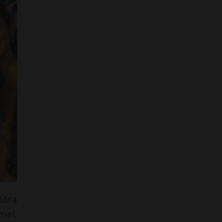
tóra
mel,