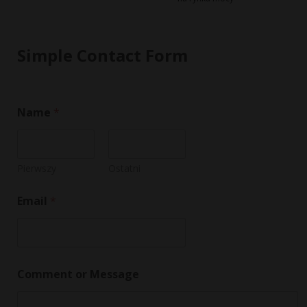
Simple Contact Form
N
Name
*
a
m
e
*
C
Pierwszy
Ostatni
o
m
Email
*
m
e
n
t
Comment or Message