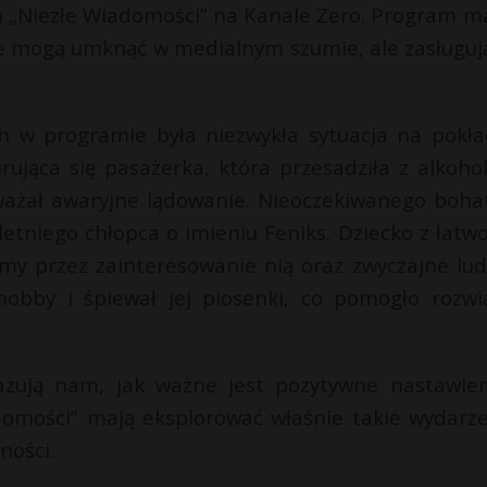
 „Niezłe Wiadomości” na Kanale Zero. Program m
tóre mogą umknąć w medialnym szumie, ale zasługuj
 w programie była niezwykła sytuacja na pokła
urująca się pasażerka, która przesadziła z alkoho
zważał awaryjne lądowanie. Nieoczekiwanego boha
etniego chłopca o imieniu Feniks. Dziecko z łatwo
emy przez zainteresowanie nią oraz zwyczajne lud
hobby i śpiewał jej piosenki, co pomogło rozwi
azują nam, jak ważne jest pozytywne nastawien
domości” mają eksplorować właśnie takie wydarze
ności.