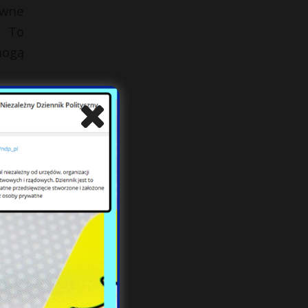
ywne
. To
mogą
 coś
ycia