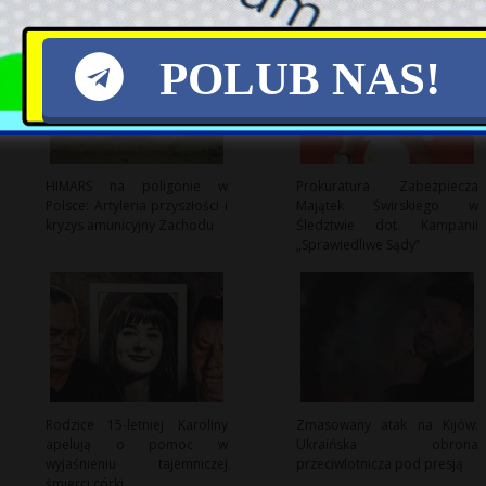
POLUB NAS!
HIMARS na poligonie w
Prokuratura Zabezpiecza
Polsce: Artyleria przyszłości i
Majątek Świrskiego w
kryzys amunicyjny Zachodu
Śledztwie dot. Kampanii
„Sprawiedliwe Sądy”
Rodzice 15-letniej Karoliny
Zmasowany atak na Kijów:
apelują o pomoc w
Ukraińska obrona
wyjaśnieniu tajemniczej
przeciwlotnicza pod presją
śmierci córki