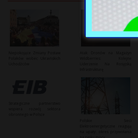
Niepokojące Zmiany Postaw
Atak Dronów na Magazyn
Polaków wobec Ukraińskich
Wildberries: Kolejne
Uchodźców
Uderzenie Na Rosyjską
Infrastrukturę
Strategiczne partnerstwo
wspiera rozwój sektora
obronnego w Polsce
Polskie Sieci
Elektroenergetyczne reagują
na upały: okres przywołania
na rynku mocy