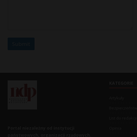
Submit
KATEGORIE
Artykuły
Bezpieczeńst
List do redakcji
Portal niezależny od instytucji
Opinia
państwowych, organizacji rządowych.