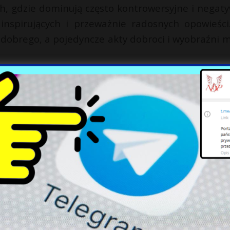
, gdzie dominują często kontrowersyjne i negat
inspirujących i przeważnie radosnych opowieści
e dobrego, a pojedyncze akty dobroci i wyobraźni 
widzom, że na naszej planecie wciąż dzieje się
a uwiecznienie. Kammel zaprasza widzów do odkr
aterów codzienności.
X