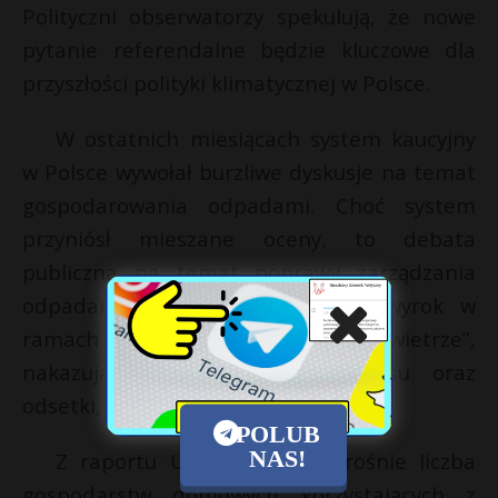
Polityczni obserwatorzy spekulują, że nowe
pytanie referendalne będzie kluczowe dla
przyszłości polityki klimatycznej w Polsce.
W ostatnich miesiącach system kaucyjny
w Polsce wywołał burzliwe dyskusje na temat
gospodarowania odpadami. Choć system
przyniósł mieszane oceny, to debata
publiczna na temat poprawy zarządzania
odpadami nadal trwa. Pierwszy wyrok w
ramach programu „Czyste Powietrze”,
nakazujący zwrot kosztów procesu oraz
odsetki, może okazać się przełomowy.
POLUB
NAS!
Z raportu URE wynika, że rośnie liczba
gospodarstw domowych korzystających z