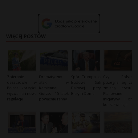
WIĘCEJ POSTÓW
Zbieranie
Dramatyczny
Spór Trumpa o
Czy Polska
deszczówki w
atak w
Budowę Sali
pożegna się ze
Polsce: korzyści,
Kamiennej
Balowej przy
zmianą czasu?
wyzwania i nowe
Górze: 15-latek
Białym Domu
Planowane
regulacje
poważnie ranny
inicjatywy i ich
konsekwencje