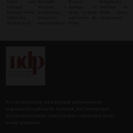
Cienie nad
Niezwykłe
Rosjanie
Energetyczna
Eskalacją:
anegdoty z
stawiają na
rewolucja na
Pentagon wobec
prezydentury
drony – przyszłe
Śląsku: szansa
Dylematów
Aleksandra
zagrożenie dla
czy wyzwanie?
Strategicznych
Kwaśniewskiego
Polski?
Portal niezależny od instytucji państwowych,
organizacji rządowych. Dziennik jest prywatnym
przedsiębiorstwem utworzonym i założonym przez
osoby prywatne.