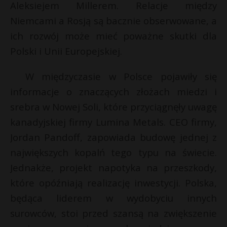
Aleksiejem Millerem. Relacje między
P
Niemcami a Rosją są bacznie obserwowane, a
ich rozwój może mieć poważne skutki dla
Polski i Unii Europejskiej.
*
E
W międzyczasie w Polsce pojawiły się
informacje o znaczących złożach miedzi i
i
srebra w Nowej Soli, które przyciągnęły uwagę
l
kanadyjskiej firmy Lumina Metals. CEO firmy,
t
Jordan Pandoff, zapowiada budowę jednej z
największych kopalń tego typu na świecie.
Jednakże, projekt napotyka na przeszkody,
które opóźniają realizację inwestycji. Polska,
będąca liderem w wydobyciu innych
surowców, stoi przed szansą na zwiększenie