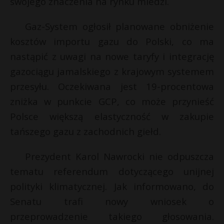
swojego znaczenia na rynku miedzi.
t
r
Gaz-System ogłosił planowane obniżenie
kosztów importu gazu do Polski, co ma
s
nastąpić z uwagi na nowe taryfy i integrację
s
gazociągu jamalskiego z krajowym systemem
przesyłu. Oczekiwana jest 19-procentowa
zniżka w punkcie GCP, co może przynieść
Polsce większą elastyczność w zakupie
tańszego gazu z zachodnich giełd.
Prezydent Karol Nawrocki nie odpuszcza
tematu referendum dotyczącego unijnej
polityki klimatycznej. Jak informowano, do
Senatu trafi nowy wniosek o
przeprowadzenie takiego głosowania.