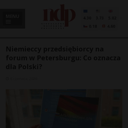
MENU
4.30
3.73
5.02
0.18
4.60
Niemieccy przedsiębiorcy na
forum w Petersburgu: Co oznacza
dla Polski?
i
6 czerwca, 2026
l