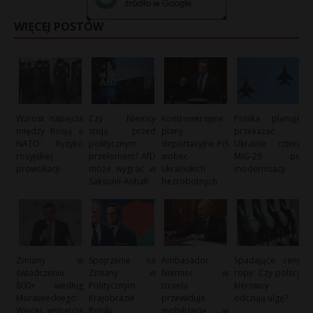
WIĘCEJ POSTÓW
Wzrost napięcia
Czy Niemcy
Kontrowersyjne
Polska planuje
między Rosją a
stoją przed
plany
przekazać
NATO: Ryzyko
politycznym
deportacyjne PiS
Ukrainie cztery
rosyjskiej
przełomem? AfD
wobec
MiG-29 po
prowokacji
może wygrać w
ukraińskich
modernizacji
Saksonii-Anhalt
bezrobotnych
Zmiany w
Spojrzenie na
Ambasador
Spadające ceny
świadczeniu
Zmiany w
Niemiec w
ropy: Czy polscy
800+ według
Politycznym
Izraelu
kierowcy
Morawieckiego:
Krajobrazie
przewiduje
odczują ulgę?
Więcej wsparcia
Polski
mobilizację w