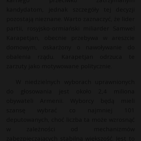
r
P
kandydatom, jednak szczegóły tej decyzji
pozostają nieznane. Warto zaznaczyć, że lider
partii, rosyjsko-ormiański miliarder Samwel
Karapetjan, obecnie przebywa w areszcie
E
domowym, oskarżony o nawoływanie do
obalenia rządu. Karapetjan odrzuca te
i
zarzuty jako motywowane politycznie.
l
W niedzielnych wyborach uprawnionych
do głosowania jest około 2,4 miliona
obywateli Armenii. Wyborcy będą mieli
szansę wybrać co najmniej 101
deputowanych, choć liczba ta może wzrosnąć
w zależności od mechanizmów
zabezpieczających stabilną większość. Jest to