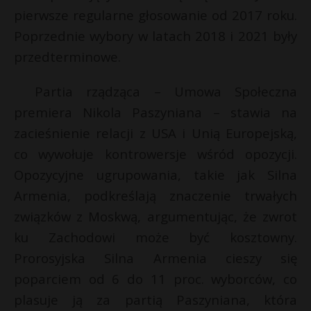
t
pierwsze regularne głosowanie od 2017 roku.
r
Poprzednie wybory w latach 2018 i 2021 były
przedterminowe.
s
s
Partia rządząca – Umowa Społeczna
premiera Nikola Paszyniana – stawia na
zacieśnienie relacji z USA i Unią Europejską,
co wywołuje kontrowersje wśród opozycji.
Opozycyjne ugrupowania, takie jak Silna
Armenia, podkreślają znaczenie trwałych
związków z Moskwą, argumentując, że zwrot
ku Zachodowi może być kosztowny.
Prorosyjska Silna Armenia cieszy się
poparciem od 6 do 11 proc. wyborców, co
plasuje ją za partią Paszyniana, która