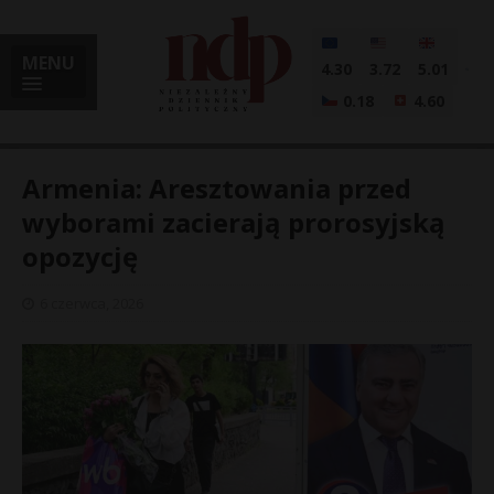
MENU
4.30
3.72
5.01
0.18
4.60
Armenia: Aresztowania przed
wyborami zacierają prorosyjską
opozycję
i
6 czerwca, 2026
l