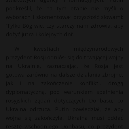
P
podkreślił, że na tym etapie nie myśli o
wyborach i skomentował przyszłość słowami:
'Tylko Bóg wie, czy starczy nam zdrowia, aby
dożyć jutra i kolejnych dni’.
E
W kwestiach międzynarodowych
i
prezydent Rosji odniósł się do trwającej wojny
l
na Ukrainie, zaznaczając, że Rosja jest
gotowa zarówno na dalsze działania zbrojne,
jak i na zakończenie konfliktu drogą
dyplomatyczną, pod warunkiem spełnienia
rosyjskich żądań dotyczących Donbasu, co
Ukraina odrzuca. Putin powiedział, że aby
wojna się zakończyła, Ukraina musi oddać
s
resztę wschodniego Donbasu, co prezydent