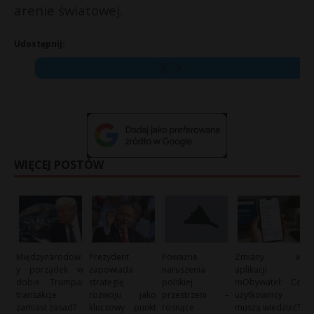
arenie światowej.
Udostępnij:
X
WIĘCEJ POSTÓW
Międzynarodow
Prezydent
Poważne
Zmiany w
y porządek w
zapowiada
naruszenia
aplikacji
dobie Trumpa:
strategię
polskiej
mObywatel: Co
transakcje
rozwoju jako
przestrzeni –
użytkownicy
zamiast zasad?
kluczowy punkt
rosnące
muszą wiedzieć?