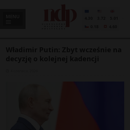
MENU
4.30
3.72
5.01
0.18
4.60
Władimir Putin: Zbyt wcześnie na
decyzję o kolejnej kadencji
i
4 czerwca, 2026
l