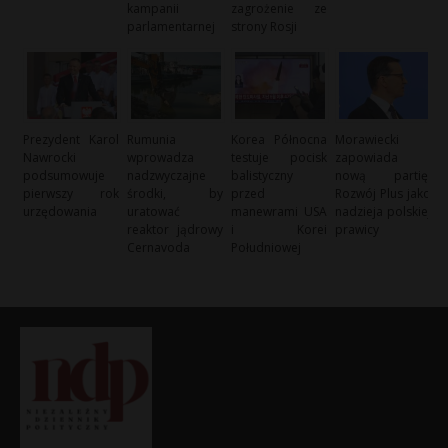
kampanii
zagrożenie ze
parlamentarnej
strony Rosji
Prezydent Karol
Rumunia
Korea Północna
Morawiecki
Nawrocki
wprowadza
testuje pocisk
zapowiada
podsumowuje
nadzwyczajne
balistyczny
nową partię:
pierwszy rok
środki, by
przed
Rozwój Plus jako
urzędowania
uratować
manewrami USA
nadzieja polskiej
reaktor jądrowy
i Korei
prawicy
Cernavoda
Południowej