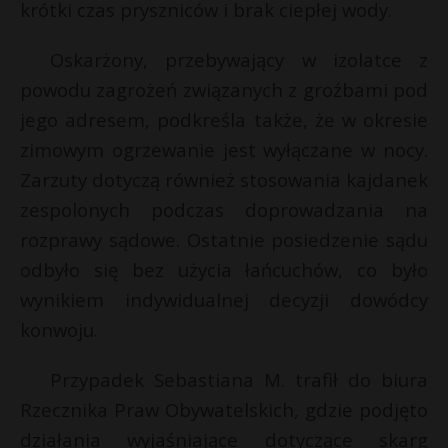
krótki czas pryszniców i brak ciepłej wody.
P
Oskarżony, przebywający w izolatce z
powodu zagrożeń związanych z groźbami pod
jego adresem, podkreśla także, że w okresie
E
zimowym ogrzewanie jest wyłączane w nocy.
t
Zarzuty dotyczą również stosowania kajdanek
i
zespolonych podczas doprowadzania na
l
rozprawy sądowe. Ostatnie posiedzenie sądu
odbyło się bez użycia łańcuchów, co było
wynikiem indywidualnej decyzji dowódcy
konwoju.
Przypadek Sebastiana M. trafił do biura
Rzecznika Praw Obywatelskich, gdzie podjęto
działania wyjaśniające dotyczące skarg