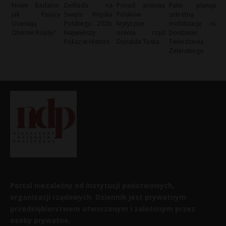
Nowe Badanie:
Defilada na
Ponad połowa
Putin planuje
Jak Polacy
Święto Wojska
Polaków
sekretną
Oceniają
Polskiego 2026:
krytycznie
mobilizację na
Obecne Rządy?
Największy
ocenia rząd
Donbasie:
Pokaz w Historii
Donalda Tuska
Twierdzenia
Zełenskiego
Portal niezależny od instytucji państwowych,
organizacji rządowych. Dziennik jest prywatnym
przedsiębiorstwem utworzonym i założonym przez
osoby prywatne.