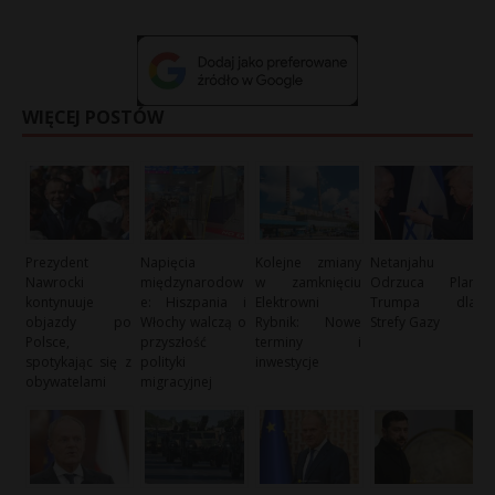
WIĘCEJ POSTÓW
Prezydent
Napięcia
Kolejne zmiany
Netanjahu
Nawrocki
międzynarodow
w zamknięciu
Odrzuca Plan
kontynuuje
e: Hiszpania i
Elektrowni
Trumpa dla
objazdy po
Włochy walczą o
Rybnik: Nowe
Strefy Gazy
Polsce,
przyszłość
terminy i
spotykając się z
polityki
inwestycje
obywatelami
migracyjnej