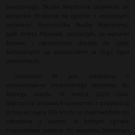
t
osadzonego. Służba Więzienna zapewnia, że
r
wszystkie działania są zgodne z ustalonymi
normami. Rzeczniczka Służby Więziennej,
s
ppłk Arleta Pęconek, zaznaczyła, że warunki
s
bytowe i ograniczony dostęp do zajęć
kulturalnych są standardem w tego typu
jednostkach.
Sebastian M. jest oskarżony o
spowodowanie śmiertelnego wypadku, do
którego doszło 16 marca 2023 roku.
Mężczyzna prowadził samochód z prędkością
przekraczającą 300 km/h, co doprowadziło do
zderzenia z autem, w którym zginęła
trzyosobowa rodzina. Po wypadku Sebastian